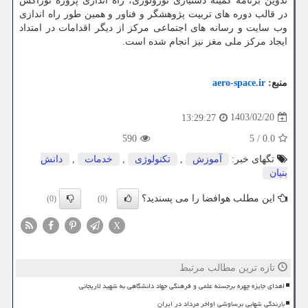
تدوین برنامه کمیته دستیاری نورولوژی، راه اندازی پروژه نوراکس
در قالب دوره های تربیت پژوهشگر و فناور و همین طور راه اندازی
وب سایت و رسانه های اجتماعی مرکز از دیگر اقدامات در امتداد
ایجاد مرکز ملی مغز نیز انجام شده است.
منبع:
aero-space.ir
1403/02/20
13:29:27
590
5
/
0.0
تگهای خبر:
آموزش
,
تكنولوژی
,
خدمات
,
دانش
بنیان
این مطلب هوافضا را می پسندید؟
(0)
(0)
X
تازه ترین مطالب مرتبط
اهدای جایزه چهره برجسته علمی و فرهنگی جهاد دانشگاهی به شهید لاریجانی
بارندگی شهابی برساوشی اواخر مرداد در ایران