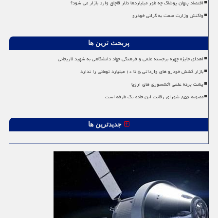
اقتصاد پنهان پوشاک چه طور میلیاردها دلار قاچاق وارد بازار می شود؟
واکنش وزارت صمت به گرانی خودرو
پربحث ترین ها
اهدای جایزه چهره برجسته علمی و فرهنگی جهاد دانشگاهی به شهید لاریجانی
بازار کشش خودرو های وارداتی ۵ تا ۱۰ میلیارد تومانی را ندارد
پشت پرده علمی آتشسوزی های اروپا
مصوبه ۸۵۶ شورای رقابت این جاده یک طرفه است
جدیدترین ها