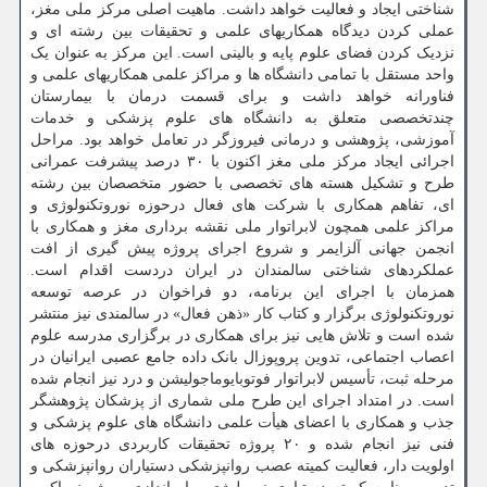
شناختی ایجاد و فعالیت خواهد داشت. ماهیت اصلی مرکز ملی مغز،
عملی کردن دیدگاه همکاریهای علمی و تحقیقات بین رشته ای و
نزدیک کردن فضای علوم پایه و بالینی است. این مرکز به عنوان یک
واحد مستقل با تمامی دانشگاه ها و مراکز علمی همکاریهای علمی و
فناورانه خواهد داشت و برای قسمت درمان با بیمارستان
چندتخصصی متعلق به دانشگاه های علوم پزشکی و خدمات
آموزشی، پژوهشی و درمانی فیروزگر در تعامل خواهد بود. مراحل
اجرائی ایجاد مرکز ملی مغز اکنون با ۳۰ درصد پیشرفت عمرانی
طرح و تشکیل هسته های تخصصی با حضور متخصصان بین رشته
ای، تفاهم همکاری با شرکت های فعال درحوزه نوروتکنولوژی و
مراکز علمی همچون لابراتوار ملی نقشه برداری مغز و همکاری با
انجمن جهانی آلزایمر و شروع اجرای پروژه پیش گیری از افت
عملکردهای شناختی سالمندان در ایران دردست اقدام است.
همزمان با اجرای این برنامه، دو فراخوان در عرصه توسعه
نوروتکنولوژی برگزار و کتاب کار «ذهن فعال» در سالمندی نیز منتشر
شده است و تلاش هایی نیز برای همکاری در برگزاری مدرسه علوم
اعصاب اجتماعی، تدوین پروپوزال بانک داده جامع عصبی ایرانیان در
مرحله ثبت، تأسیس لابراتوار فوتوبایوماجولیشن و درد نیز انجام شده
است. در امتداد اجرای این طرح ملی شماری از پزشکان پژوهشگر
جذب و همکاری با اعضای هیأت علمی دانشگاه های علوم پزشکی و
فنی نیز انجام شده و ۲۰ پروژه تحقیقات کاربردی درحوزه های
اولویت دار، فعالیت کمیته عصب روانپزشکی دستیاران روانپزشکی و