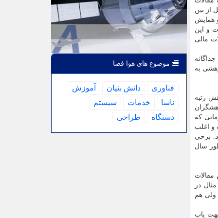
 مربوط به مقالات
 از بین
ر سمینارها و همایش
ده است و این
ات مالی
جداگانه
موضوع های هوا فضا
هشی به
فناوری
دانش بنیان
آموزش
هش رتبه
ناسا
خدمات
سیستم
وهشگران
دستگاه
طراحی
ل پیش خودم مشاهده می کنم. تا ۱۰ سال پیش زمانی که
 و اغلب
د. برخی
ین طور سال
مقالات
مثال در
ولی هم
بهت یاب