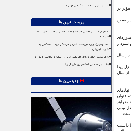
واکنش وزارت صمت به گرانی خودرو
مؤثر در
 در سطح
پربحث ترین ها
اعلام ظرفیت پژوهشی هر عضو هیات علمی از حمایت های بنیاد
ملی علم
کشورهای
اهدای جایزه چهره برجسته علمی و فرهنگی جهاد دانشگاهی به
 نشود و
شهید لاریجانی
ات، بعد از ایران و در رتبه ۱۷ قرار دارد) هم در سال
بازار کشش خودرو های وارداتی ۵ تا ۱۰ میلیارد تومانی را ندارد
پشت پرده علمی آتشسوزی های اروپا
زل پیدا
هار هزار مقاله بیش از سال
جدیدترین ها
نهادهای
ه عنوان
 بخواهد
 حتی معادل نیمی
اشت.
ا دانست