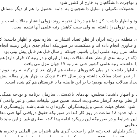
 مهاجرت دانشگاهیان به خارج از کشور شود.
صیلات تکمیلی و تمایل دانشجویان به ادامه تحصیل را هم از دیگر مسائل 
 نمود و اظهار داشت: کل دنیا هم درحال تجربه روند نزولی انتشار مقالات است و
ین سیر نزولی را داشته ایم ولی سبب کاهش رتبه علمی آنها نشده است.
نطقه در رتبه ایران از نظر تعداد انتشارات اشاره نمود و اظهار داشت: 
 فناوری انجام داده اند و ممکنست در صورتیکه اقدام جدی دراین زمینه انجام
هد تنزل رتبه علمی ایران باشیم. چونکه از سال قبل هم قابل پیش بینی بود.
وی اضافه کرد: خوشبختانه میزان انتشار مقاله کشور هلند (که در رتبه بندی از نظر تعداد مقال
 علمی کشور حتی به رتبه ۱۷ جهان تنزل می یافت.
ظهار داشت: در میان کشورهای منطقه هم ایران بعد از ترکیه به رتبه دوم تن
کرده است. عربستان هم سال قبل رشد ۶.۷ دهم درصدی از نظر تعداد مقالات داشته و در سال ۲۰۲۳ نزدیک به چ
د و اظهار داشت: مجلس، نهادهای بالادستی، سازمان برنامه و بودجه همگی 
 از نظر بودجه گرفتار محدودیت است. همین طور تبلیغات منفی و غیر واقعی ک
ود اعضای هیئت علمی و پژوهشگران انگیزه ای نداشته باشند. پژوهشگری که
مقالات زیادی منتشر کند و یا طرح های صنعتی داشته باشد، باید حدود ۱۸ ساعت در روز کار کند؛ در صورتیکه حقوق دریافتی آنها
رایط و در صورتیکه این رویکرد ادامه پیدا کند، انتظاری غیر از این نباید د
ه علمی
دیگر دلیلهای افت رتبه علم را سخت گیری های ناشران بین المللی و تحریم ه