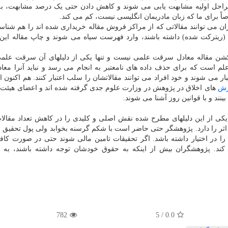
ن مراحل اولیه مشابهت یابی می شوند و کاهش دادن حتی یک درصد مشابهت، 
ً برای ما که زبان مادریمان انگلیسی نیست، کم می کند.
ن می توانند مقالاتی که از مراکز فروش مقاله خریداری شده اند را هم شناسا
ریترکت شده) داشته باشند، وارد فهرست سیاه می شوند و چاپ مقاله این ا
یترکشن مقاله معادل سرقت علمی نیست و تنها یکی از دلیلهای آن سرقت عل
لم است که برای حذف داده های نامعتبر به انجام می رسد و نباید آنرا معا
می شوند و خود افراد می توانند مقالاتشان را سلب اعتبار کنند. هم اکنون ا
زش
های اخلاق در پژوهش در وزارت علوم جدی گرفته شده اند و اعضای هیئت
ند و با قوانین روز آشنا می شوند.
یکی از این دلیلهای مطرح شده نقش اصلی و کلیدی را در کاهش تعداد مقال
اثر را دارد. پژوهشگر حتی حاضر است با شکم گرسنه بخوابد ولی پول تحقیق ر
ا در اختیار داشته باشد. اگر تحقیقات تامین مالی شوند حتی در صورت کاف
کند. پژوهشگران بیش از اینکه به حقوق خودشان توجه داشته باشند، به ت
782
5
/
0.0