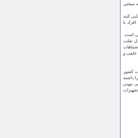
به سختی
یی کنند
فراد با
می است.
دل تقلب
شتباهات
 علمی و
ات کشور
ا داشته
ی نبودن
جهیزات