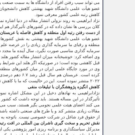
می تواند سبب رفتن افراد از دانشگاه ها به سمت صنعت و
عضو هیأت علمی دانشگاه شهید بهشتی کاهش دانشجویان تح
کاهش رتبه علمی کشور معرفی نمود.
نژاد ابراهیمی به روند نزولی انتشار مقاله در دنیا اشاره
کلان بررسی ها نشان داده که در کشورهای تأثیرگذار هم ا
از دست رفتن رتبه اول منطقه و کاهش فاصله با عربستان
عضو هیات علمی دانشگاه شهید بهشتی به نقش کشورهای م
منطقه و رقبای ما سرمایه گذاری زیادی را در عرصه علم و
سرمایه گذاری مناسبی صورت نگیرد، سال آینده ما مجدد شا
قبل کاهشی بوده است؛ در صورتیکه اگر هلند این شرایط را نداشت، رتبه
وی در مورد جایگاه علمی ایران در میان کشورهای منطقه ا
۲۰۲۲ منتشر نموده است. این در حالیست که ما با کاهش تعداد مقالات مواجه بودیم؛ بنا بر این فاصله ما با عربستان هم کم شده است.
کاهش انگیزه پژوهشگران با تبلیغات منفی
نژادابراهیمی به نهادهای دخیل در این مشکل اشاره نمو
تأثیرگذار در این مساله هستند. باید توجه داشت که کشور
می کنند اعضای هیئت علمی نجومی بگیر هستند، سبب می ش
از حقوق فرد شاغل در شرکت خصوصی نیست. باتوجه به این ش
نقش تحریم و سخت گیری ناشران بین المللی در افت رتب
مدیرکل سیاستگذاری و برنامه ریزی امور پژوهشی یکی از 