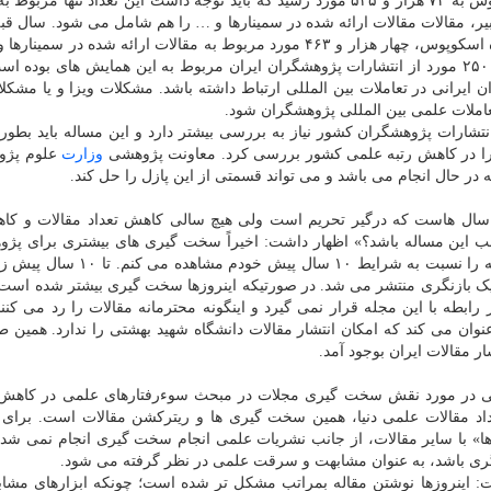
و اظهار داشت: سال قبل تعداد انتشارات ایران در اسکوپوس به ۷۳ هزار و ۵۴۵ مورد رسید که باید توجه داشت این تعداد تنها
ر، مقالات مقالات ارائه شده در سمینارها و … را هم شامل می شود. سال قبل
تمامی اسناد نمایه شده توسط پژوهشگران ترکیه در پایگاه اسکوپوس، چهار هزار و ۴۶۳ مورد مربوط به مقالات ارائه شده د
های بین المللی بوده؛ این در حالیست که حدود دو هزار و ۲۵۰ مورد از انتشارات پژوهشگران ایران مربوط به این همایش های بو
 ایرانی در تعاملات بین المللی ارتباط داشته باشد. مشکلات ویزا و یا مشکل
املات علمی بین المللی پژوهشگران شود.
انتشارات پژوهشگران کشور نیاز به بررسی بیشتر دارد و این مساله باید بطور 
یل را در کاهش رتبه علمی کشور بررسی کرد. معاونت پژوهشی
وزارت
علوم پژو
حال انجام می باشد و می تواند قسمتی از این پازل را حل کند.
ان سال هاست که درگیر تحریم است ولی هیچ سالی کاهش تعداد مقالات و کا
ب این مساله باشد؟» اظهار داشت: اخیراً سخت گیری های بیشتری برای پژ
ایرانی اعمال می شود. من به عنوان یک محقق این مساله را نسبت به شرایط ۱۰ سا
 یک بازنگری منتشر می شد. در صورتیکه اینروزها سخت گیری بیشتر شده است
ابطه با این مجله قرار نمی گیرد و اینگونه محترمانه مقالات را رد می کنن
شارات وایلی (wiley) در همان ابتدا عنوان می کند که امکان انتشار مقالات دانشگاه شهید بهشتی را ندارد. هم
ر مقالات ایران بوجود آمد.
لی در مورد نقش سخت گیری مجلات در مبحث سوءرفتارهای علمی در کاهش 
عداد مقالات علمی دنیا، همین سخت گیری ها و ریترکشن مقالات است. برای 
 با سایر مقالات، از جانب نشریات علمی انجام سخت گیری انجام نمی شد 
ت: اینروزها نوشتن مقاله بمراتب مشکل تر شده است؛ چونکه ابزارهای مشا