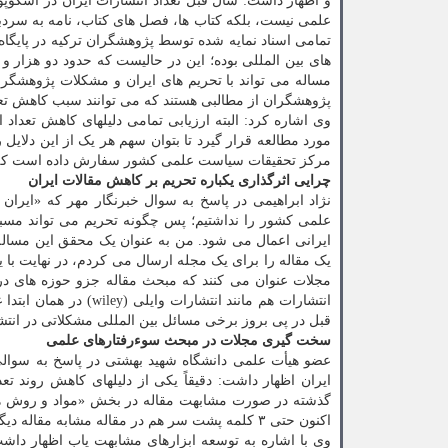
علمی نیست، بلکه کتاب ها، فصل های کتاب، نامه به سردبی
مساله می تواند با تحریم های ایران و مشکلات پژوهشگران
پژوهشگران از مطالبی هستند که می توانند سبب کاهش تع
وی اشاره کرد: البته ارزیابی تمامی دلیلهای کاهش تعداد 
مورد مطالعه قرار گیرد تا بتوان سهم هر یک از این دلا
مرکز تحقیقات سیاست علمی کشور سفارش داده است که در 
چرایی اثرگذاری یکباره تحریم بر کاهش مقالات ایران
نژاد ابراهیمی در پاسخ به سوال خبرنگار مهر که «ایر
علمی کشور را نداشتیم؛ پس چگونه تحریم می تواند مسب
یک مقاله را برای یک مجله ارسال می کردم، در نهایت با
مجلات عنوان می کنند که مبحث مقاله جزو حوزه های در ر
انتشارات هم مانند انت
قبل در پی بروز برخی مسائل بین المللی مشکلاتی در انتشا
سخت گیری مجلات در مبحث سوءرفتارهای علمی
عضو هیأت علمی دانشگاه شهید بهشتی در پاسخ به سوا
ایران اظهار داشت: دقیقاً یکی از دلیلهای کاهش روند ت
گذشته در صورت مشابهت مقاله در بخش «مواد و روش ها»
اکنون حتی ۳ کلمه پشت سر هم در مقاله مشابه مقاله دیگری باشد، به عنوان مشابهت و سرقت علمی در نظر گرفته می شود.
وی با اشاره به توسعه ابزارهای مشابهت یاب اظهار داش