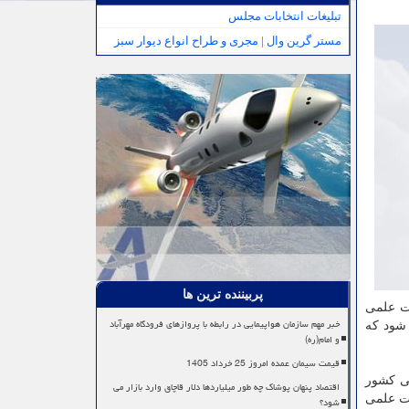
تبلیغات انتخابات مجلس
مستر گرین وال | مجری و طراح انواع دیوار سبز
پربیننده ترین ها
ات علمی
خبر مهم سازمان هواپیمایی در رابطه با پروازهای فرودگاه مهرآباد
 شود که
و امام(ره)
قیمت سیمان عمده امروز 25 خرداد 1405
می کشور
اقتصاد پنهان پوشاک چه طور میلیاردها دلار قاچاق وارد بازار می
ت علمی
شود؟