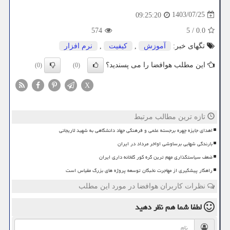
1403/07/25
09:25:20
574
5
/
0.0
تگهای خبر:
آموزش
,
كیفیت
,
نرم افزار
این مطلب هوافضا را می پسندید؟
(0)
(0)
X
تازه ترین مطالب مرتبط
اهدای جایزه چهره برجسته علمی و فرهنگی جهاد دانشگاهی به شهید لاریجانی
بارندگی شهابی برساوشی اواخر مرداد در ایران
ضعف سیاستگذاری مهم ترین گره کور گلخانه داری ایران
راهکار پیشگیری از مهاجرت نخبگان توسعه پروژه های بزرگ مقیاس است
نظرات کاربران هوافضا در مورد این مطلب
لطفا شما هم
نظر دهید