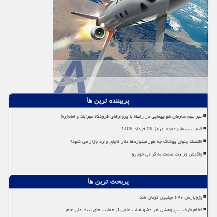
پربیننده ترین ها
خبر مهم سازمان هواپیمایی در رابطه با پروازهای فرودگاه مهرآباد و امام(ره)
قیمت سیمان عمده امروز 25 خرداد 1405
اقتصاد پنهان پوشاک چه طور میلیاردها دلار قاچاق وارد بازار می شود؟
واکنش وزارت صمت به گرانی خودرو
پربحث ترین ها
پژوپارس ۶۴۰ میلیون تومان شد
اعلام ظرفیت پژوهشی هر عضو هیات علمی از حمایت های بنیاد ملی علم