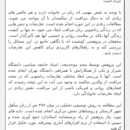
کرده است.
با توجه به نقش مهمی که زنان در خانواده دارند و هم چالش های
زیادی که به دنبال مراقبت از سالمندان با آن مواجه می شوند،
مطالعات زیادی در این حوزه انجام شده است. تعارضات و تنش هایی
که در زندگی زناشویی زنان مراقب ایجاد می شود، نه تنها بر کیفیت
زندگی آنها بلکه بر سلامت روانی و جسمی آنها هم تأثیرگذار است.
محققان در پژوهشی کوشیده اند با نگاهی جامع تر، این مسائل را
بررسی کند و به راهکارهای کاربردی برای کاهش این تعارضات
دست یابند.
این پژوهش توسط مجید موحدمجد، استاد جامعه شناسی دانشگاه
شیراز و یکی از همکارانش با همراهی دانشگاه تهران انجام شده
است. آنها با بررسی ابعاد مختلف تعارضات زناشویی که در نتیجه
مراقبت از والدین سالمند به وجود می آید، به این نتیجه رسیدند که
فشارهای روانی و فیزیکی ناشی از این مراقبت، نقش زیادی در
ایجاد تعارضات خانوادگی دارد.
این مطالعه به روش توصیفی-تحلیلی در میان ۳۷۷ نفر از زنان متأهل
شهر لارستان و روستاهای بخش مرکزی انجام شده است. داده های
مورد نیاز پژوهش از راه پرسشنامه استاندارد جمع آوری شده و
سپس با استفاده از نرم افزارهای آماری پیشرفته مورد تحلیل قرار
گرفتند.