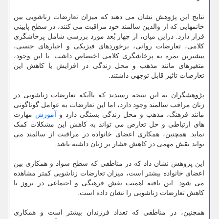
نتایج این پژوهش نشان می دهند که میزان تعارضات زناشویی بین
خانمهایی که از والدین سالمند خود مراقبت می کنند، در سطح پایینی
قرار دارد. دراین میان، از چهار بُعد مورد بررسی شامل پرخاشگری
کلامی، تعارضات روانی، برخوردهای فیزیکی و اجبارهای جنسی،
بیشترین نمره به پرخاشگری کلامی اختصاص داشت. با این وجود،
متغیرهای مانند مذهب و محل زندگی در افزایش یا کاهش این
تعارضات تاثیر قابل توجهی داشتند.
پژوهشگران به این نتیجه رسیدند که باآنکه تعارضات زناشویی در
زنان مراقب سالمند وجود دارد، اما این تعارضات به عوامل گوناگونی
مانند فرهنگ، مذهب و محل زندگی بستگی دارد و
آموزش
مهارت
های ارتباطی و حل تعارض می تواند به کاهش این مشکلات کمک
نماید. همچنین، همکاری اعضای خانواده در مراقبت از سالمند می
تواند نقش مهمی در کاهش فشار بر زنان داشته باشد.
این پژوهش نشان داد که در مناطقی که سطح سواد و همکاری بین
اعضای خانواده بیشتر است، میزان تعارضات زناشویی کمتر مشاهده
می شود. این یافته اهمیت نقش فرهنگی و اجتماعی در بروز یا
کاهش تعارضات زناشویی را نشان داده است.
همچنین، در مناطقی که تعداد فرزندان بیشتر است و همکاری