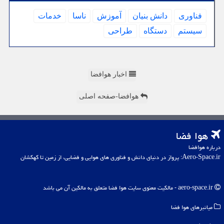
فناوری
دانش بنیان
آموزش
ناسا
خدمات
سیستم
دستگاه
طراحی
اخبار هوافضا
هوافضا-صفحه اصلی
هوا فضا
درباره هوافضا
Aero-Space.ir: پرواز در دنیای دانش و فناوری های هوایی و فضایی، از زمین تا کهکشان
aero-space.ir - مالکیت معنوی سایت هوا فضا متعلق به مالکین آن می باشد
میانبرهای هوا فضا