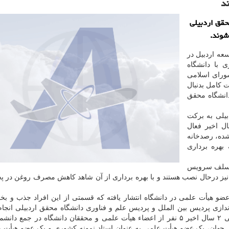
ند
حقق اردبیلی
شوند.
 توسعه اردبیل در
ی با دانشگاه
شورای اسلامی
 کامل بدنبال
دانشگاه محقق
بیلی به برکت
ار و ۵۰۰ دانشجوی بین المللی طی ۲ سال اخیر فعال
شده، رصدخانه
بهره برداری
ی سلف سرویس
یز درحال نصب هستند و با بهره برداری از آن شاهد کاهش مصرف روغن در پ
نی با اعلان اینکه طی ۲ سال قبل فراخوان جذب ۶۵ عضو هیأت علمی در دانشگاه انتشار یافته که قسمتی از این افراد جذب
اندازی پردیس بین الملل و پردیس علم و فناوری دانشگاه محقق اردبیلی انجا
مراحل نهایی صدور مجوز را طی می کند. همین طور طی ۲ سال اخیر ۵ نفر از اعضاء هیأت علمی و محققان دانشگاه در جم
، ۱۵ نفر در جمع دانشمندان ۲ درصد برتر جهان، یک عضو هیأت علمی به عنوان استاد نمونه کشوری و یک عضو هی