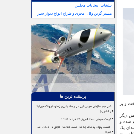
تبلیغات انتخابات مجلس
مستر گرین وال | مجری و طراح انواع دیوار سبز
پربیننده ترین ها
خت و پز
خبر مهم سازمان هواپیمایی در رابطه با پروازهای فرودگاه مهرآباد
و امام(ره)
 و بخش دیگر
قیمت سیمان عمده امروز 25 خرداد 1405
م شده و
اقتصاد پنهان پوشاک چه طور میلیاردها دلار قاچاق وارد بازار می
ع دانشمندان یک
شود؟
أت علمی به