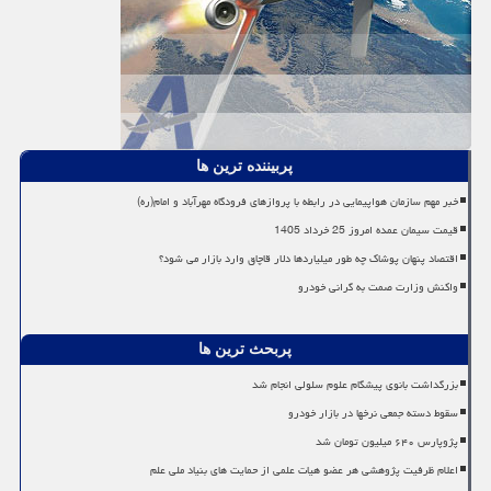
پربیننده ترین ها
خبر مهم سازمان هواپیمایی در رابطه با پروازهای فرودگاه مهرآباد و امام(ره)
قیمت سیمان عمده امروز 25 خرداد 1405
اقتصاد پنهان پوشاک چه طور میلیاردها دلار قاچاق وارد بازار می شود؟
واکنش وزارت صمت به گرانی خودرو
پربحث ترین ها
بزرگداشت بانوی پیشگام علوم سلولی انجام شد
سقوط دسته جمعی نرخها در بازار خودرو
پژوپارس ۶۴۰ میلیون تومان شد
اعلام ظرفیت پژوهشی هر عضو هیات علمی از حمایت های بنیاد ملی علم