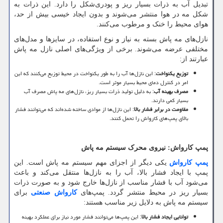
تبدیل آب به ذرات بسیار ریز و پودری‌شکل را دارد. این ذرات به
شکل مه در هوا منتشر می‌شوند و بدون ایجاد خیسی بیش از حد،
هوای محیط را خنک و مرطوب می‌کنند.
نازل‌های مه پاش بسته به نیاز و نوع استفاده، در سایزها و مدل‌های
مختلفی عرضه می‌شوند. برخی از ویژگی‌های اصلی نازل مه پاش
عبارتند از:
توزیع یکنواخت
: این نازل‌ها آب را به طور یکنواخت در محیط توزیع می‌کنند که این
امر در کنترل دمای محیط بسیار موثر است.
مصرف بهینه آب
: به دلیل تولید ذرات بسیار ریز، نازل‌های مه پاش مصرف آب
بسیار کمی دارند.
مقاومت در برابر فشار بالا
: این نازل‌ها از موادی ساخته شده‌اند که می‌توانند فشار
بالای پمپ‌های کارواش را تحمل کنند.
پمپ کارواش: نیروی محرک سیستم مه پاش
پمپ کارواش
یکی دیگر از اجزای مهم سیستم مه پاش است. این
پمپ با ایجاد فشار بالا، آب را به نازل‌ها منتقل می‌کند و باعث
می‌شود آب با فشار مناسب از نازل‌ها خارج شود و به صورت ذرات
بسیار ریز در محیط منتشر گردد. پمپ‌های
کارواش صنعتی
برای
سیستم مه پاش به دلایل زیر مناسب هستند:
توانایی ایجاد فشار بالا
: این پمپ‌ها می‌توانند فشار مورد نیاز برای عملکرد بهینه