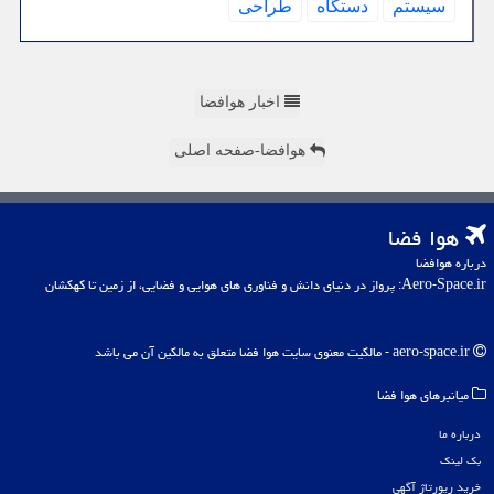
سیستم
دستگاه
طراحی
اخبار هوافضا
هوافضا-صفحه اصلی
هوا فضا
درباره هوافضا
Aero-Space.ir: پرواز در دنیای دانش و فناوری های هوایی و فضایی، از زمین تا کهکشان
aero-space.ir - مالکیت معنوی سایت هوا فضا متعلق به مالکین آن می باشد
میانبرهای هوا فضا
درباره ما
بک لینک
خرید رپورتاژ آگهی