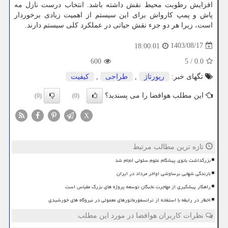
افزایش رطوبت محیط نقش داشته باشد. انتخاب درست نازل مه
پاش و پمپ کارواش برای این سیستم از اهمیت زیادی برخوردار
است، زیرا هر دو جزء نقش حیاتی در عملکرد کلی سیستم دارند.
1403/08/17
18:00:01
600
5
/
0.0
تگهای خبر:
رپورتاژ
,
طراحی
,
كیفیت
این مطلب هوافضا را می پسندید؟
(0)
(0)
X
تازه ترین مطالب مرتبط
بزرگداشت بانوی پیشگام علوم سلولی انجام شد
بارندگی شهابی برساوشی اواخر مرداد در ایران
راهکار پیشگیری از مهاجرت نخبگان توسعه پروژه های بزرگ مقیاس است
اخطار در رابطه با استفاده از ترانسفورماتورهای معمولی در نیروگاه های خورشیدی
نظرات کاربران هوافضا در مورد این مطلب