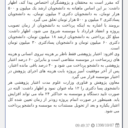
كه مقرر است به محققان و پژوهشگران اختصاص پیدا كند، اظهار
داشت: بر این اساس ماهیانه به دانشجویان ارشد یك میلیون و ۵۰۰
هزار تومان، به دانشجویان دكتری ۲ میلیون تومان، به دانشجویان
پسادكتری ۲ میلیون و ۵۰۰ هزار تومان تعلق می گیرد.
برومند با اشاره به اینكه پرداخت به دانشجویان از زمان تصویب
پروژه و انعقاد قرارداد با موسسه شروع می شود، اظهار داشت:
مبلغ كل پرداختی به دانشجویان ارشد ۱۸ میلیون تومان، دانشجویان
دكتری ۶۰ میلیون تومان و دانشجویان پسادكتری ۳۰ میلیون تومان
است.
وی افزود: اعتبار پژوهشی فقط ناظر بر هزینه نیروی انسانی و هزینه
های زیرساخت در موسسه متقاضی است و بنابراین ۶۰ درصد اعتبار
پژوهشی به دانشجو پرداخت می شود و ۴۰ درصد باقی مانده اعتبار،
پس از آخر موفقیت آمیز پروژه بابت هزینه های اجرای پژوهش در
اختیار موسسه قرار می گیرد.
معاون پژوهش و فناوری وزارت علوم مدت اعتبار پژوهشی هر
دانشجوی پسا دكتری را ۱۲ ماه عنوان نمود و اظهار داشت: البته در
صورت تایید دستگاه و موسسه به حداكثر ۲۴ ماه می تواند افزایش
یابد. همینطور در صورت اتمام پروژه زودتر از زمان تعیین شده كل
اعتبار یكباره و بعد از تحویل مستندات به موسسه و دانشجو پرداخت
می شود.
1398/10/07
09:49:37