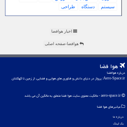
سیستم
دستگاه
طراحی
اخبار هوافضا
هوافضا-صفحه اصلی
هوا فضا
درباره هوافضا
Aero-Space.ir: پرواز در دنیای دانش و فناوری های هوایی و فضایی، از زمین تا کهکشان
aero-space.ir - مالکیت معنوی سایت هوا فضا متعلق به مالکین آن می باشد
میانبرهای هوا فضا
درباره ما
بک لینک