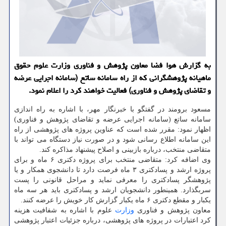
به گزارش هوا فضا معاون پژوهش و فناوری وزارت علوم حقوق
ماهیانه پژوهشگرانی كه از راه سامانه ساتع (سامانه اجرایی عرضه
و تقاضای پژوهش و فناوری) فعالیت خواهند كرد را اعلام نمود.
مسعود برومند در گفتگو با خبرنگار مهر، با اشاره به راه اندازی
سامانه ساتع (سامانه اجرایی عرضه و تقاضای پژوهش و فناوری)
اظهار نمود: مقرر شده است كه عناوین پروژه های پژوهشی از راه
این سامانه اطلاع رسانی شود و در صورت نیاز دستگاه می تواند با
متقاضی منتخب، درباره بازبینی و اصلاح پیشنهاد مذاكره كند.
وی اضافه كرد: متقاضی منتخب برای پروژه دكتری ۶ ماه و برای
پروژه ارشد و پسادكتری ۳ ماه فرصت دارد تا دانشجوی همكار و یا
پژوهشگر پسادكتری را معرفی نماید و مراحل قانونی را پست
سربگذارد. همینطور دانشجویان ارشد و پسادكتری باید هر سه ماه
یكبار و مقطع دكتری ۶ ماه یكبار گزارش كار خویش را عرضه كنند.
معاون پژوهش و فناوری
وزارت
علوم با اشاره به شفافیت هزینه
كرد اعتبارات در پروژه های پژوهشی، درباره جزئیات اعتبار پژوهشی