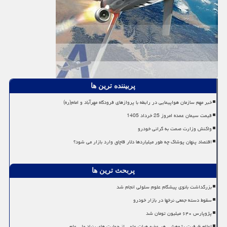
پربیننده ترین ها
خبر مهم سازمان هواپیمایی در رابطه با پروازهای فرودگاه مهرآباد و امام(ره)
قیمت سیمان عمده امروز 25 خرداد 1405
واکنش وزارت صمت به گرانی خودرو
اقتصاد پنهان پوشاک چه طور میلیاردها دلار قاچاق وارد بازار می شود؟
پربحث ترین ها
بزرگداشت بانوی پیشگام علوم سلولی انجام شد
سقوط دسته جمعی نرخها در بازار خودرو
پژوپارس ۶۴۰ میلیون تومان شد
اعلام ظرفیت پژوهشی هر عضو هیات علمی از حمایت های بنیاد ملی علم