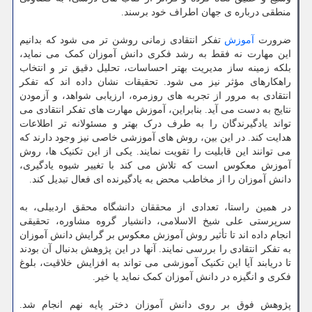
منطقی درباره ی جهان اطراف خود برسند.
ضرورت
آموزش
تفکر انتقادی زمانی روشن تر می شود که بدانیم
این مهارت نه فقط به رشد فکری دانش آموزان کمک می نماید،
بلکه زمینه ساز مدیریت بهتر احساسات، تحلیل دقیق تر و انتخاب
راهکارهای مؤثر نیز می شود. تحقیقات نشان داده اند که تفکر
انتقادی به مرور از تجربه های روزمره، ارزیابی شواهد، و آزمودن
نتایج به دست می آید. بنابراین، آموزش مهارت های تفکر انتقادی می
تواند یادگیرندگان را به طرف درک بهتر و مسئولانه تر اطلاعات
هدایت کند. در این بین، روش های آموزشی خاصی نیز وجود دارند که
می توانند این قابلیت را تقویت نمایند. یکی از این تکنیک ها، روش
آموزش معکوس است که تلاش می کند با تغییر شیوه یادگیری،
دانش آموزان را از مخاطب محض به یادگیرنده ای فعال تبدیل کند.
در همین راستا، تعدادی از محققان دانشگاه محقق اردبیلی، به
سرپرستی علی شیخ الاسلامی، دانشیار گروه مشاوره، تحقیقی
انجام داده اند تا تأثیر روش آموزش معکوس بر گرایش دانش آموزان
به تفکر انتقادی را بررسی نمایند. آنها در این پژوهش بدنبال آن بودند
تا دریابند آیا این تکنیک آموزشی می تواند به افزایش خلاقیت، بلوغ
فکری و انگیزه در دانش آموزان کمک نماید یا خیر.
پژوهش فوق بر روی دانش آموزان دختر پایه نهم انجام شد.