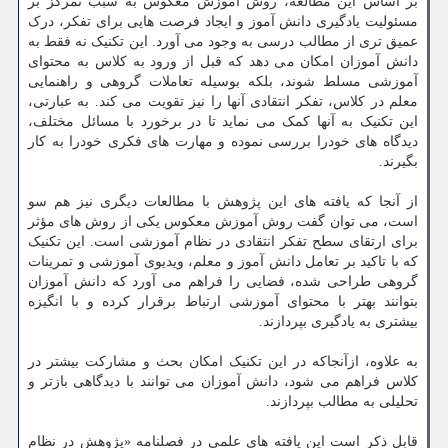
بر اساس این مطالعه، روش آموزش معکوس به سبب تمرکز بر
مسئولیت یادگیری دانش آموز و ایجاد فرصت هایی برای تفکر، درک
عمیق تری از مطالب درسی به وجود می آورد. این تکنیک نه فقط به
دانش آموزان امکان می دهد که قبل از ورود به کلاس به محتوای
آموزشی مسلط شوند، بلکه بوسیله تعاملات گروهی و راهنمایی
معلم در کلاس، تفکر انتقادی آنها را نیز تقویت می کند. به عبارتی،
این تکنیک به آنها کمک می نماید تا در برخورد با مسائل مختلف،
دیدگاه های خودرا بررسی نموده و مهارت های فکری خودرا به کار
بگیرند.
از آنجا که یافته های این پژوهش با مطالعات دیگری نیز هم سو
است، می توان گفت روش آموزش معکوس یکی از روش های مؤثر
برای ارتقای سطح تفکر انتقادی در نظام آموزشی است. این تکنیک
که با تاکید بر تعامل دانش آموز و معلم، ویدیوی آموزشی و تمرینات
گروهی طراحی شده، فضایی را فراهم می آورد که دانش آموزان
بتوانند بهتر با محتوای آموزشی ارتباط برقرار کرده و با انگیزه
بیشتری به یادگیری بپردازند.
به علاوه، ازآنجاکه در این تکنیک امکان بحث و مشارکت بیشتر در
کلاس فراهم می شود، دانش آموزان می توانند با دیدگاهی بازتر و
تحلیلی به مطالب بپردازند.
قابل ذکر است این یافته های علمی در فصلنامه «پژوهش در نظام