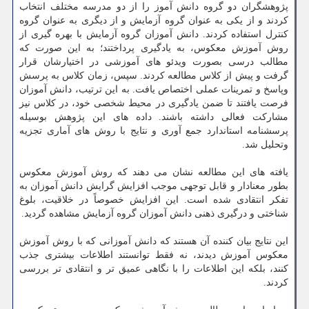
پژوهشگران دو گروه دانش آموز را از دو مدرسه مختلف انتخاب
کردند و از یکی به عنوان گروه آزمایش و از دیگری به عنوان گروه
کنترل استفاده کردند. دانش آموزان گروه آزمایش با بهره گیری از
روش آموزش معکوس، به یادگیری پرداختند؛ به این صورت که
مطالب درسی بصورت ویدئو های آموزشی در اختیارشان قرار
گرفت و پیش از کلاس مطالعه کردند. سپس، زمان کلاس به پرسش
وپاسخ و تمرینات عملی اختصاص یافت. به این ترتیب، دانش آموزان
فرصت یافتند تا ضمن یادگیری در محیط شخصی خود، در کلاس نیز
مشارکت فعالی داشته باشند. داده های این پژوهش بوسیله
پرسشنامه استاندارد جمع آوری و نتایج با روش های آماری تجزیه
وتحلیل شد.
یافته های این مطالعه نشان می دهند که روش آموزش معکوس
بطور معنادار و قابل توجهی موجب افزایش گرایش دانش آموزان به
تفکر انتقادی شده است. این افزایش خصوصاً در خلاقیت، بلوغ
شناختی و درگیری ذهنی دانش آموزان گروه آزمایش مشاهده گردید.
این نتایج بیان کننده آن هستند که دانش آموزانی که با روش آموزش
معکوس آموزش دیدند، نه فقط توانستند اطلاعات بیشتری جذب
کنند، بلکه این اطلاعات را با نگاهی عمیق تر و انتقادی تر بررسی
کردند.