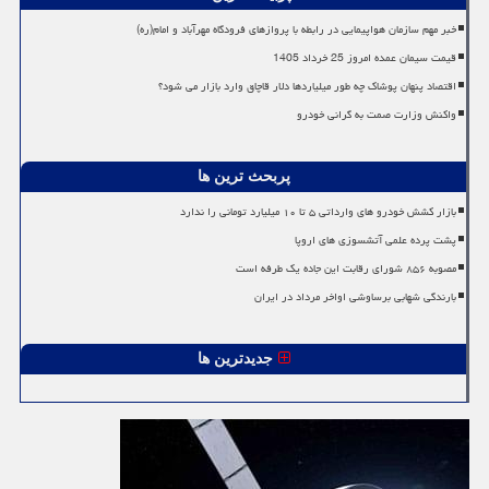
خبر مهم سازمان هواپیمایی در رابطه با پروازهای فرودگاه مهرآباد و امام(ره)
قیمت سیمان عمده امروز 25 خرداد 1405
اقتصاد پنهان پوشاک چه طور میلیاردها دلار قاچاق وارد بازار می شود؟
واکنش وزارت صمت به گرانی خودرو
پربحث ترین ها
بازار کشش خودرو های وارداتی ۵ تا ۱۰ میلیارد تومانی را ندارد
پشت پرده علمی آتشسوزی های اروپا
مصوبه ۸۵۶ شورای رقابت این جاده یک طرفه است
بارندگی شهابی برساوشی اواخر مرداد در ایران
جدیدترین ها