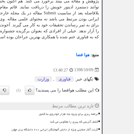
پژوهش و مقاله می بینند برخورد می كنند. هم اكنون بخ
توانند دستمزد ادیتور خویش را دریافت نمایند. قائم م
ایرانی بودن مرتبط می باشد نه محتوای علمی مقاله. وی 
برای به ثمر رساندن تحقیقات خود به كار می گیرند. آخوند
را آزار ندهد. خیلی از افرادی كه بعنوان برگزیده جشنوا
كه به فناوری ختم شده با همكاری بهترین جراحان بوده اس
منبع:
هوا فضا
1398/10/09
13:40:27
تگهای خبر:
فناوری
,
وزارت
این مطلب هوافضا را می پسندید؟
(1)
تازه ترین مطالب مرتبط
برنامه ریزی برای ورود ۷۵ هزار خودروی به کشور
کشف آنزیمی که پیری را معکوس می کند
گرنت آغاز حمایتی ویژه از دانش آموختگان ایرانی ۲۰۰ دانشگاه برتر جهان