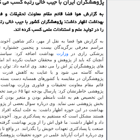
پژوهشگران ایران با جیب خالی رتبه كسب می ك
به گزارش هوا فضا قائم مقام معاونت تحقیقات و فن
بهداشت اظهار داشت: پژوهشگران كشور با جیب خالی رتب
را در تولید علم و استنادات علمی كسب كرده اند.
به گزارش هوا فضا به نقل از مهر، دكتر شاهین آخوندز
مراسم معرفی برگزیدگان بیست و پنجمین جشنواره ت
پزشكی رازی در
وزارت
بهداشت اضافه كرد: سیاستمد
آنچنان كه باید از پژوهش و محققان حمایت نكرده اند اما 
های پژوهشگران پُز اش را می دهند. وی ادامه داد: توان 
ساله كاسته می شود و با عنایت به كاهش قدرت 
پژوهشگران در مقایسه با كشورهای همسایه دست بسته 
قائم مقام معاونت تحقیقات و فناوری وزارت بهداشت د
پژوهشی خاطرنشان كرد: پارس
این تخصیص هم به علت نامنظم بودن و متغیر بودن كم
بخش پژوهشی نمی نماید. وی درباره سوال بعضی از پژوهش
هستند مشكل است كه مستقیم به پسادكتری برود. آخوندزا
صنعت یا پسادكتری تعهدات خویش را بگذرانند. در واقع تا
وی درباره اثرات آپارتاید علمی در حوزه تحقیقات پژوهشگران