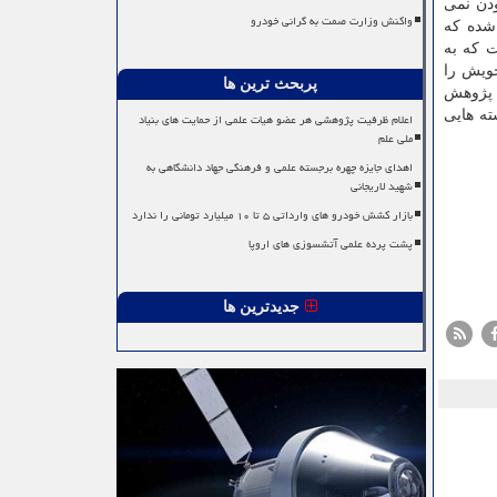
ودن نمی
واکنش وزارت صمت به گرانی خودرو
 شده كه
 مشخص است كه به
خویش را
پربحث ترین ها
م پژوهش
ته هایی
اعلام ظرفیت پژوهشی هر عضو هیات علمی از حمایت های بنیاد
ملی علم
اهدای جایزه چهره برجسته علمی و فرهنگی جهاد دانشگاهی به
شهید لاریجانی
بازار کشش خودرو های وارداتی ۵ تا ۱۰ میلیارد تومانی را ندارد
پشت پرده علمی آتشسوزی های اروپا
جدیدترین ها