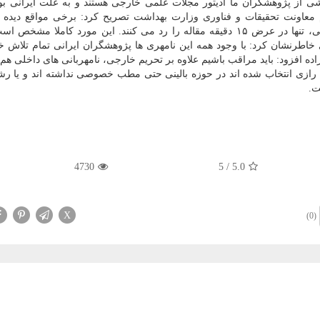
شی از پژوهشگران ما ادیتور مجلات علمی خارجی هستند و به علت ایرانی ب
قام معاونت تحقیقات و فناوری وزارت بهداشت تصریح كرد: برخی مواقع دیده
بلافاصله بعد از سابمیت Submit مقاله در یك مجله خارجی، تنها در عرض ۱۵ دقیقه مقاله را رد می كنند. این مورد كاملا
خاطرنشان كرد: با وجود همه این نامهری ها پژوهشگران ایرانی تمام تلاش 
زاده افزود: باید مراقب باشیم علاوه بر تحریم خارجی، نامهربانی های داخلی ه
ره رازی انتخاب شده اند در حوزه بالینی حتی مطب خصوصی نداشته اند و یا رش
ت.
4730
5
/
5.0
X
(0)