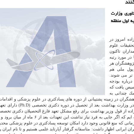
نند
اوری وزارت
ه اول منطقه
اده امروز در
حقیقات علوم
اران تاكنون
در مورد رتبه
پژوهشگران هر
پول ملی هم
تر می شوند.
رباره بودجه
ال بودجه تنها ۶۵ درصد تخصیص یافت كه
ك چندانی به
گران در زمینه پشتیبانی از دوره های پسادكتری در علوم پزشكی و اقداما
بهداشت در این حوزه اظهار داشت: به علت اینكه افراد در وزارت بهداشت بعد ا
ده از قول وزیر بهداشت برای رفع مشكل تعهد فارغ التحصیلان دكتری تخصص
داد و اظهار داشت: ما قول اش را از وزیر بهداشت گرفته ایم كه اگر جایی به فرد نیاز نداشت این تعهد
 زمانی كه منع قانونی وجود دارد امكان توسعه پسادكتری در علوم پزشكی محد
 ایرانی اظهار داشت: متاسفانه گرفتار آپارتاید علمی هستیم و تا نام ایران را