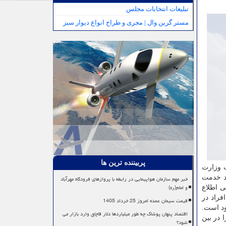
تبلیغات انتخابات مجلس
مستر گرین وال | مجری و طراح انواع دیوار سبز
پربیننده ترین ها
ت وزارت
ز تحصیل در دوره دكتری تخصصی (Ph.D) دارای تعهد خدمت
خبر مهم سازمان هواپیمایی در رابطه با پروازهای فرودگاه مهرآباد
و امام(ره)
ی اطلاع
ات بعد از ۶ ماه از میان برود و افراد در
قیمت سیمان عمده امروز 25 خرداد 1405
ود است.
اقتصاد پنهان پوشاک چه طور میلیاردها دلار قاچاق وارد بازار می
 در بین
شود؟