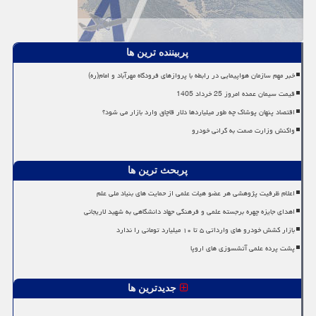
پربیننده ترین ها
خبر مهم سازمان هواپیمایی در رابطه با پروازهای فرودگاه مهرآباد و امام(ره)
قیمت سیمان عمده امروز 25 خرداد 1405
اقتصاد پنهان پوشاک چه طور میلیاردها دلار قاچاق وارد بازار می شود؟
واکنش وزارت صمت به گرانی خودرو
پربحث ترین ها
اعلام ظرفیت پژوهشی هر عضو هیات علمی از حمایت های بنیاد ملی علم
اهدای جایزه چهره برجسته علمی و فرهنگی جهاد دانشگاهی به شهید لاریجانی
بازار کشش خودرو های وارداتی ۵ تا ۱۰ میلیارد تومانی را ندارد
پشت پرده علمی آتشسوزی های اروپا
جدیدترین ها