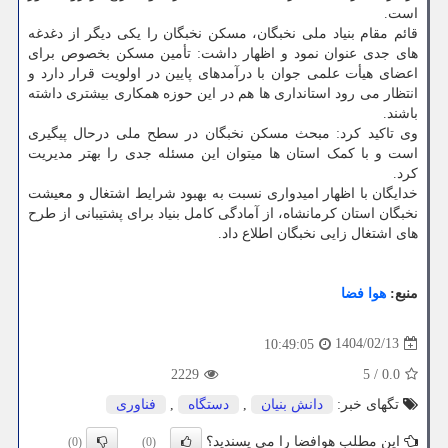
است.
قائم مقام بنیاد ملی نخبگان، مسکن نخبگان را یکی دیگر از دغدغه
های جدی عنوان نمود و اظهار داشت: تأمین مسکن بخصوص برای
اعضای هیأت علمی جوان با درآمدهای پایین در اولویت قرار دارد و
انتظار می رود استانداری ها هم در این حوزه همکاری بیشتری داشته
باشند.
وی تاکید کرد: مبحث مسکن نخبگان در سطح ملی درحال پیگیری
است و با کمک استان ها میتوان این مسئله جدی را بهتر مدیریت
کرد.
خدایگان با اظهار امیدواری نسبت به بهبود شرایط اشتغال و معیشت
نخبگان استان کرمانشاه، از آمادگی کامل بنیاد برای پشتیبانی از طرح
های اشتغال زایی نخبگان اطلاع داد.
منبع:
هوا فضا
1404/02/13
10:49:05
2229
5
/
0.0
تگهای خبر:
دانش بنیان
,
دستگاه
,
فناوری
این مطلب هوافضا را می پسندید؟
(0)
(0)