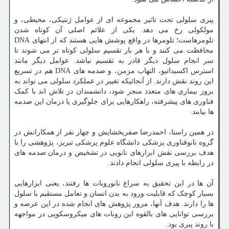
پیری سلولی تحت تاثیر مجموعه ای از عوامل ژنتیکی، محیطی، و
مولکولی رخ می دهد. یکی از علائم اصلی آن کوتاه شدن
تلومرهاست؛ تلومرها در واقع پوشش هایی هستند که از انتهای DNA
محافظت می کنند و با هر بار تقسیم سلولی کوتاه تر می شوند تا
سر انجام سلول دیگر قادر به تقسیم نباشد. عوامل دیگر مانند
استرس اکسیداتیو، التهاب مزمن، و صدمه های DNA هم در تسریع
این روند نقش دارند. از آنجائیکه تغییر در عملکرد سلولی می تواند به
بروز بیماری های متعدد منجر شود، دانشمندان در تلاش اند با کمک
فناوری های پیشرفته، راهکارهایی برای جلوگیری یا درمان این صدمه
ها بیابند.
در همین راستا، احمدرضا صفربخشایش و چهار نفر از همکارانش در
گروه نانوفناوری پزشکی دانشگاه علوم پزشکی تبریز، پژوهشی را با
هدف بررسی نقش ابزارهای نانویی در تشخیص و درمان صدمه های
در رابطه با پیری سلولی انجام دادند.
آن ها در این تحقیق به سراغ نانوروبات ها رفتند، یعنی ابزارهایی
بسیار کوچک که قابلیت ورود به بدن انسان و تعامل مستقیم با سلول
ها را دارند. هدف آنها، مرور پژوهش های انجام شده در این عرصه و
بررسی توانایی های بالقوه این روبات های میکروسکوپی در مواجهه
با روند پیری بود.