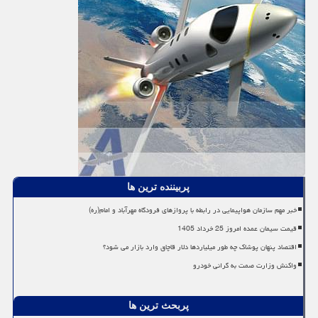
پربیننده ترین ها
خبر مهم سازمان هواپیمایی در رابطه با پروازهای فرودگاه مهرآباد و امام(ره)
قیمت سیمان عمده امروز 25 خرداد 1405
اقتصاد پنهان پوشاک چه طور میلیاردها دلار قاچاق وارد بازار می شود؟
واکنش وزارت صمت به گرانی خودرو
پربحث ترین ها