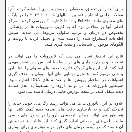
برای انجام این تحقیق، محققان از روش مروری استفاده کردند. آنها
مقالات علمی انتشار یافته بین سالهای ۲۰۰۵ تا ۲۰۲۳ را در پایگاه
های معتبری مانند PubMed و Google Scholar بررسی کردند. تمرکز
اصلی آنها بر مقالاتی بود که به کاربرد نانوروبات ها در پزشکی،
بخصوص در درمان و ترمیم سلولی مربوط می شدند. سپس
اطلاعات استخراج شده را دسته بندی و تحلیل کردند تا روندها و
الگوهای موجود را شناسایی و نتیجه گیری کنند.
نتایج این تحقیق نشان می دهند که نانوروبات ها می توانند در
تشخیص و درمان بیماری های در رابطه با افزایش سن نقش مهمی
ایفا کنند. این ابزارهای کوچک قادرند صدمه های سلولی را شناسایی
و حتی ترمیم کنند. همچون توانایی های آنها میتوان به هدف گیری
اشتباهات در ساختار پروتئین ها و صدمه های DNA اشاره نمود.
همینطور نانوروبات ها می توانند داروها را مستقیماً به محل صدمه
دیده منتقل کنند، در نتیجه عوارض جانبی درمان کاسته می شود.
علاوه بر این، نانوروبات ها می توانند رشد رگ های خونی جدید را
تحریک کنند و به بازسازی بافت های صدمه دیده کمک کنند. آنها
همینطور می توانند میزان اثربخشی دارو را در سلول های خاصی
مانند سلول های سرطانی اندازه گیری کنند. این قابلیت ها نویدبخش
آن هستند که در آینده، درمان های دقیق تر و مؤثرتری برای بیماری