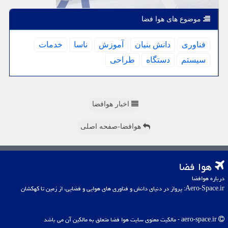
موضوع های هوا فضا
فناوری
دانش بنیان
آموزش
ناسا
خدمات
سیستم
دستگاه
طراحی
اخبار هوافضا
هوافضا-صفحه اصلی
هوا فضا
درباره هوافضا
Aero-Space.ir: پرواز در دنیای دانش و فناوری های هوایی و فضایی، از زمین تا کهکشان
aero-space.ir - مالکیت معنوی سایت هوا فضا متعلق به مالکین آن می باشد