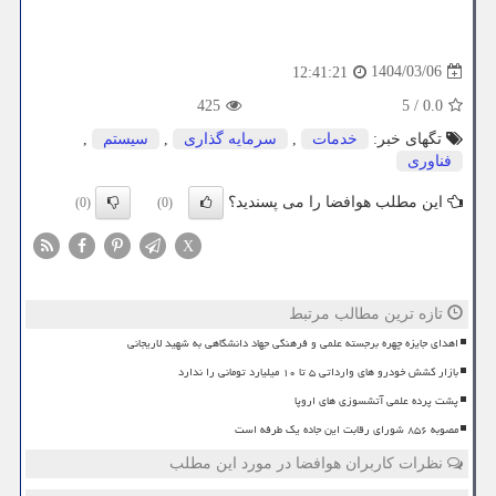
1404/03/06
12:41:21
425
5
/
0.0
تگهای خبر:
خدمات
,
سرمایه گذاری
,
سیستم
,
فناوری
این مطلب هوافضا را می پسندید؟
(0)
(0)
X
تازه ترین مطالب مرتبط
اهدای جایزه چهره برجسته علمی و فرهنگی جهاد دانشگاهی به شهید لاریجانی
بازار کشش خودرو های وارداتی ۵ تا ۱۰ میلیارد تومانی را ندارد
پشت پرده علمی آتشسوزی های اروپا
مصوبه ۸۵۶ شورای رقابت این جاده یک طرفه است
نظرات کاربران هوافضا در مورد این مطلب