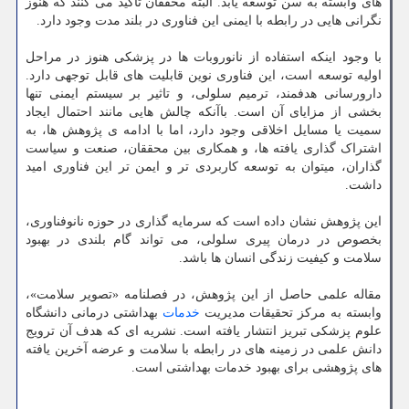
های وابسته به سن توسعه یابد. البته محققان تاکید می کنند که هنوز
نگرانی هایی در رابطه با ایمنی این فناوری در بلند مدت وجود دارد.
با وجود اینکه استفاده از نانوروبات ها در پزشکی هنوز در مراحل
اولیه توسعه است، این فناوری نوین قابلیت های قابل توجهی دارد.
دارورسانی هدفمند، ترمیم سلولی، و تاثیر بر سیستم ایمنی تنها
بخشی از مزایای آن است. باآنکه چالش هایی مانند احتمال ایجاد
سمیت یا مسایل اخلاقی وجود دارد، اما با ادامه ی پژوهش ها، به
اشتراک گذاری یافته ها، و همکاری بین محققان، صنعت و سیاست
گذاران، میتوان به توسعه کاربردی تر و ایمن تر این فناوری امید
داشت.
این پژوهش نشان داده است که سرمایه گذاری در حوزه نانوفناوری،
بخصوص در درمان پیری سلولی، می تواند گام بلندی در بهبود
سلامت و کیفیت زندگی انسان ها باشد.
مقاله علمی حاصل از این پژوهش، در فصلنامه «تصویر سلامت»،
وابسته به مرکز تحقیقات مدیریت
خدمات
بهداشتی درمانی دانشگاه
علوم پزشکی تبریز انتشار یافته است. نشریه ای که هدف آن ترویج
دانش علمی در زمینه های در رابطه با سلامت و عرضه آخرین یافته
های پژوهشی برای بهبود خدمات بهداشتی است.