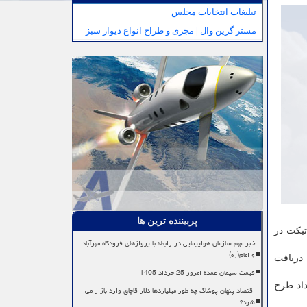
تبلیغات انتخابات مجلس
مستر گرین وال | مجری و طراح انواع دیوار سبز
پربیننده ترین ها
ملی علم ایران از تاریخ ۲۸ خردادماه لغایت ۴ تیر ماه، ۳۴۶ مورد تیکت در
خبر مهم سازمان هواپیمایی در رابطه با پروازهای فرودگاه مهرآباد
و امام(ره)
 طرح خویش را دریافت
قیمت سیمان عمده امروز 25 خرداد 1405
 علاوه بر این، ۴۲ مورد ارسال قرارداد طرح
اقتصاد پنهان پوشاک چه طور میلیاردها دلار قاچاق وارد بازار می
شود؟