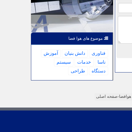
موضوع های هوا فضا
فناوری
دانش بنیان
آموزش
ناسا
خدمات
سیستم
دستگاه
طراحی
وافضا-صفحه اصلی