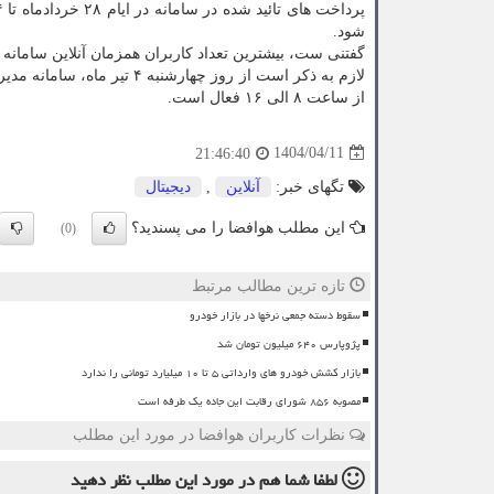
شود.
گفتنی ست، بیشترین تعداد کاربران همزمان آنلاین سامانه های بنیاد مل
از ساعت ۸ الی ۱۶ فعال است.
1404/04/11
21:46:40
تگهای خبر:
آنلاین
,
دیجیتال
این مطلب هوافضا را می پسندید؟
(0)
تازه ترین مطالب مرتبط
سقوط دسته جمعی نرخها در بازار خودرو
پژوپارس ۶۴۰ میلیون تومان شد
بازار کشش خودرو های وارداتی ۵ تا ۱۰ میلیارد تومانی را ندارد
مصوبه ۸۵۶ شورای رقابت این جاده یک طرفه است
نظرات کاربران هوافضا در مورد این مطلب
لطفا شما هم
در مورد این مطلب
نظر دهید