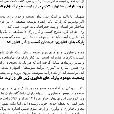
از ذی نفعان توسعه اکوسیستم دنبال می کنند، کمک می نما
لزوم طراحی مدلهای متنوع برای توسعه پارک های فن
شهیکی با تاکید بر اینکه نمی توان نسخه واحدی برای ت
اگر بپذیریم که پارک، یک راهبرد توسعه منطقه ای در عرص
ساختار هر استان و پهنه جغرافیایی به خوبی عمل کند.
وی اضافه کرد: طرح کسب و کار پارک دانشگاهی با یک پا
که مدیران آینده باید به آن توجه نمایند، این است که نمی 
پارک های فناوری؛ ترجمان کسب و کار فناورانه
معاون فناوری و نوآوری وزیر علوم با بیان اینکه پارک ه
کسب وکارهای فناورانه است. در کنار پارک ها، نهادهای دیگ
و سایر زیرنهادها شکل گرفته اند که هر یک به نحوی در راه 
وی ضمن اشاره به "تئوری درآمد متوسط"، اظهار داشت: ن
اند، توانسته اند از تله درآمد متوسط بیرون بروند و به پ
وضعیت موجود پارک های فناوری زیر نظر وزارت عل
صندوق پژوهش و فناوری با سهام داران دانشگاه، پارک ها
نظر کمی به نقطه حدودا خوبی رسیده ایم، اما نکته مهم،
معاون فناوری و نوآوری وزارت علوم ضمن اشاره به پراکند
و نهادهای مؤثر در زنجیره توسعه فناوری در کشور به وجو