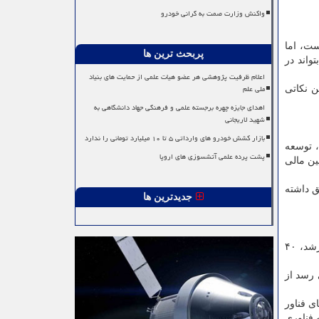
واکنش وزارت صمت به گرانی خودرو
ست، اما
پربحث ترین ها
واند در
اعلام ظرفیت پژوهشی هر عضو هیات علمی از حمایت های بنیاد
ملی علم
ن نکاتی
اهدای جایزه چهره برجسته علمی و فرهنگی جهاد دانشگاهی به
شهید لاریجانی
بازار کشش خودرو های وارداتی ۵ تا ۱۰ میلیارد تومانی را ندارد
، توسعه
پشت پرده علمی آتشسوزی های اروپا
ین مالی
ق داشته
جدیدترین ها
دکتر شهیکی در ادامه به وضع موجود پارک های فناوری زیر نظر وزارت علوم اشاره و بیان کرد: اکنون ۵۹ پارک فناوری، ۲۹۵ مرکز رشد، ۴۰
اشت: بنظر می رسد از
ی فناور
 فناوری