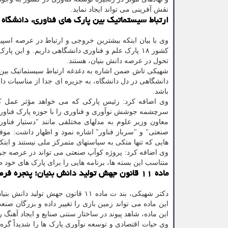
نقش آفرینی می تواند ایجاد نماید.
ارتباط سیستماتیک بین پارک های فناوری، دانشگاه
وی با بیان اینکه بیشترین خروجی و ارتباط در عرصه اسپی
کشور ۱۸ پارک علم و فناوری دانشگاهی داریم. و ای
تحول در عرصه دانش بنیان، هستند.
شهیکی تاش ضمن اشاره به دغدغه ارتباط سیستماتیک بین 
دانشگاهی در دل دانشگاه، به جزیره ای جدا از مناسبات دان
باشد.
وی اضافه کرد: رئیس پارکی که می خواهد مؤثر عمل کند، 
سرچشمه جوشش نوآوری و فناوری را با حوزه پارک فناوری
معاون وزیر علوم به مدلهای مختلفی مانند "دستیار فناو
صنعتی" و "سرباز فناور" اشاره نمود و اظهار داشت: موف
هایی که تنها متکی به سیاستهای متمرکز ملی نیستند و ابتکا
وی اضافه کرد: پروژه کوآپ صنعتی می تواند در عرصه جریا
متناسب این بسته ها، برنامه هایی را برای پارک های خود ط
ماده ۱۱ قانون جهش تولید دانش بنیان؛ پنجره فرصت طلایی
دکتر شهیکی، بند ت ماده ۱۱ قانون
این ماده می تواند زمین بازی را تغییر داده و بزرگان ص
این ماده، شاهد پیوند در ساختار سنتی صنایع و ایجاد آهنگ 
وی حیات اقتصادی و توسعه نوآوری پارک ها را شدیداً گره 