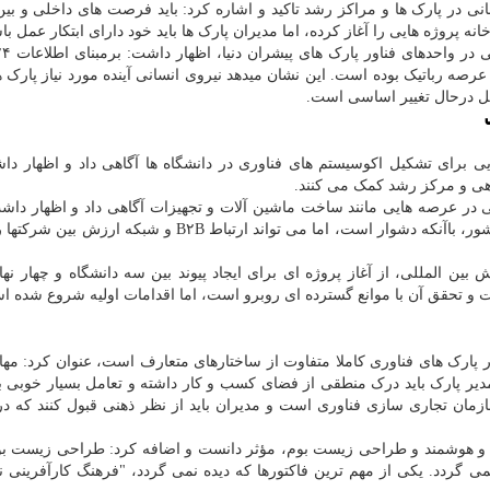
 در پارک ها و مراکز رشد تاکید و اشاره کرد: باید فرصت های داخلی و بین
ه پروژه هایی را آغاز کرده، اما مدیران پارک ها باید خود دارای ابتکار عمل باش
در عرصه هوش مصنوعی و ۵۸ درصد در عرصه رباتیک بوده است. این نشان میدهد نیروی انسانی آینده مورد نیاز پار
ل درحال تغییر اساسی است.
ی برای تشکیل اکوسیستم های فناوری در دانشگاه ها آگاهی داد و اظهار دا
اهی و مرکز رشد کمک می کنند.
در عرصه هایی مانند ساخت ماشین آلات و تجهیزات آگاهی داد و اظهار داشت
کنسرسیوم بین بازیگران این حوزه در پارک های فناوری کشور، باآنکه دشوار است، اما می تواند ارتباط B۲B و 
المللی، از آغاز پروژه ای برای ایجاد پیوند بین سه دانشگاه و چهار نها
ت و تحقق آن با موانع گسترده ای روبرو است، اما اقدامات اولیه شروع شده ا
ر پارک های فناوری کاملا متفاوت از ساختارهای متعارف است، عنوان کرد: مه
مدیر پارک باید درک منطقی از فضای کسب و کار داشته و تعامل بسیار خوبی ب
ازمان تجاری سازی فناوری است و مدیران باید از نظر ذهنی قبول کنند که د
و هوشمند و طراحی زیست بوم، مؤثر دانست و اضافه کرد: طراحی زیست بو
ی گردد. یکی از مهم ترین فاکتورها که دیده نمی گردد، "فرهنگ کارآفرینی نو