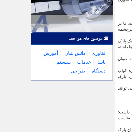
: ما در
 سرچشمه
موضوع های هوا فضا
یک پارک
ا داشته
فناوری
دانش بنیان
آموزش
ه عنوان
ناسا
خدمات
سیستم
ژه کواپ
دستگاه
طراحی
د. پارک
 توانند
ار داشت:
ی مناسب
ان پارک