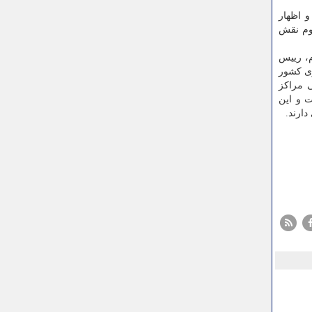
و اظهار
بوم نقش
م، رییس
ری کشور
 مراکز
ت و این
ارند.