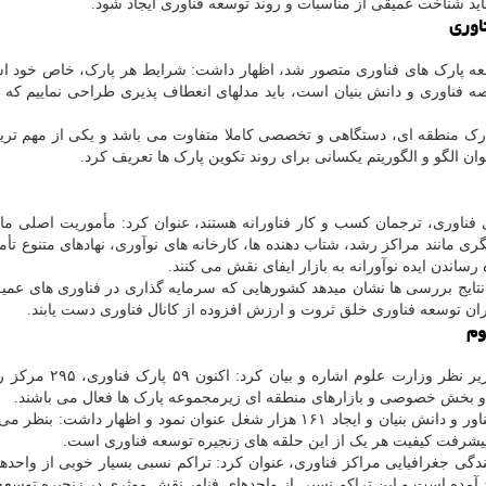
ید شناخت عمیقی از مناسبات و روند توسعه فناوری ایجاد شود.
اوری
وسعه پارک های فناوری متصور شد، اظهار داشت: شرایط هر پارک، خاص خود ا
ه فناوری و دانش بنیان است، باید مدلهای انعطاف پذیری طراحی نماییم که بت
رک منطقه ای، دستگاهی و تخصصی کاملا متفاوت می باشد و یکی از مهم تری
توان الگو و الگوریتم یکسانی برای روند تکوین پارک ها تعریف کرد.
ای فناوری، ترجمان کسب و کار فناورانه هستند، عنوان کرد: مأموریت اصلی ما
ری مانند مراکز رشد، شتاب دهنده ها، کارخانه های نوآوری، نهادهای متنوع تأم
رساندن ایده نوآورانه به بازار ایفای نقش می کنند.
تایج بررسی ها نشان میدهد کشورهایی که سرمایه گذاری در فناوری های عمی
یشران توسعه فناوری خلق ثروت و ارزش افزوده از کانال فناوری دست یابند.
وم
 و بخش خصوصی و بازارهای منطقه ای زیرمجموعه پارک ها فعال می باشند.
وی خروجی این نهادهای فناوری را ۱۴ هزار و ۶۹۶ واحد فناور و دانش بنیان و ایجاد ۱۶۱ هزار شغل عنوان نمود و اظهار د
 پیشرفت کیفیت هر یک از این حلقه های زنجیره توسعه فناوری است.
گی جغرافیایی مراکز فناوری، عنوان کرد: تراکم نسبی بسیار خوبی از واحدها
د آمده است و این تراکم نسبی از واحدهای فناور نقش موثری در زنجیره توسعه