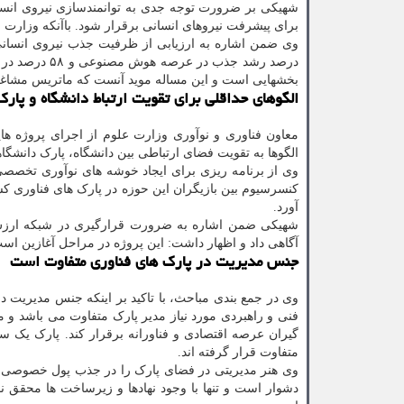
شهیکی بر ضرورت توجه جدی به توانمندسازی نیروی انسانی
برای پیشرفت نیروهای انسانی برقرار شود. باآنکه وزارت خان
درصد رشد جذب 
بخشهایی است و این مساله موید آنست که ماتریس مشاغ
الگوهای حداقلی برای تقویت ارتباط دانشگاه و پارک
معاون فناوری و نوآوری وزارت علوم از اجرای پروژه های
الگوها به تقویت فضای ارتباطی بین دانشگاه، پارک دانشگ
وی از برنامه ریزی برای ایجاد خوشه های نوآوری تخصصی 
آورد.
شهیکی ضمن اشاره به ضرورت قرارگیری در شبکه ارزش بین 
آگاهی داد و اظهار داشت: این پروژه در مراحل آغازین اس
جنس مدیریت در پارک های فناوری متفاوت است
وی در جمع بندی مباحث، با تاکید بر اینکه جنس مدیریت د
فنی و راهبردی مورد نیاز مدیر پارک متفاوت می باشد و 
گیران عرصه اقتصادی و فناورانه برقرار کند. پارک یک س
متفاوت قرار گرفته اند.
وی هنر مدیریتی در فضای پارک را در جذب پول خصوصی 
دشوار است و تنها با وجود نهادها و زیرساخت ها محقق نم