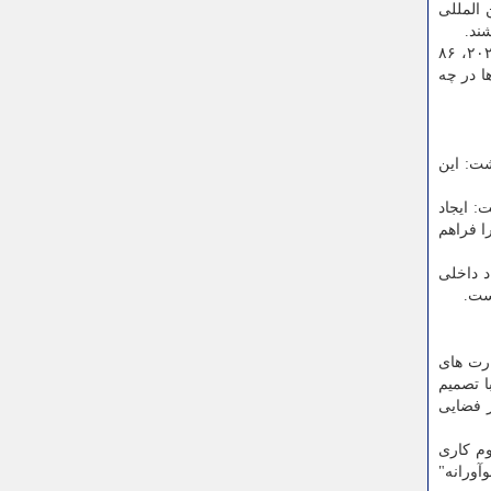
 المللی
ند.
وی ضمن اشاره به ارزیابی از ظرفیت جذب نیروی انسانی در واحدهای فناور پارک های پیشران دنیا، اظهار داشت: برمبنای اطلاعات ۲۰۲۴، ۸۶
ک ها در چه
شت: این
: ایجاد
شبکه ارزش بین شرکتها را فراهم
د داخلی
ست.
ارت های
ا تصمیم
ر فضایی
م کاری
آورانه"