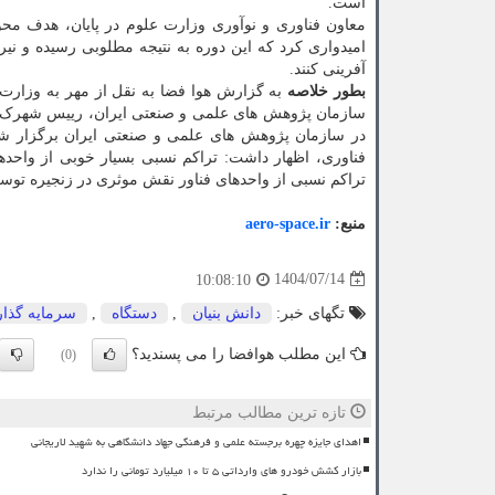
است.
معاون فناوری و نوآوری وزارت علوم در پایان، هدف محو
امیدواری کرد که این دوره به نتیجه مطلوبی رسیده و نی
آفرینی کنند.
بطور خلاصه
به گزارش هوا فضا به نقل از مهر به وزارت
سازمان پژوهش های علمی و صنعتی ایران، رییس شهرک عل
در سازمان پژوهش های علمی و صنعتی ایران برگزار شد.
فناوری، اظهار داشت: تراکم نسبی بسیار خوبی از واحدها
تراکم نسبی از واحدهای فناور نقش موثری در زنجیره توسع
منبع:
aero-space.ir
1404/07/14
10:08:10
تگهای خبر:
دانش بنیان
,
دستگاه
,
سرمایه گذا
این مطلب هوافضا را می پسندید؟
(0)
تازه ترین مطالب مرتبط
اهدای جایزه چهره برجسته علمی و فرهنگی جهاد دانشگاهی به شهید لاریجانی
بازار کشش خودرو های وارداتی ۵ تا ۱۰ میلیارد تومانی را ندارد