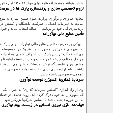
ها باید بتوانند هوشمندانه ظرفیتهای مواد ۱۱ و ۱۳ این قانون را عملیاتی کنند.
لزوم تخصصی سازی و برندسازی پارک ها در عرصه
معاون فناوری و نوآوری وزارت علوم ضمن اشاره به موج 
عنایت به سرمایه انسانی، ظرفیت دانشگاه و کشش درون
برندسازی آتی خود در برنامه ۱۰ ساله انتخاب نماید و قبول کند که در همه حوزه ها نمی توان خوشه تخصصی کسب و کار نوآورانه را ایجاد کرد.
تأمین منابع مالی نوآورانه
شهیکی بر ضرورت تأمین منابع مالی نوآورانه برای پارک ها 
صندوق های خطرپذیر، جسورانه و... هر یک در اکوسیستم ن
وی اضافه کرد: رئیس پارک باید اشراف کاملی به ادبیات ت
مراحل مختلف چرخه عمر کسب و کار، از هسته اولیه تا ر
معاون وزیر علوم، گسترش زیرساخت ها را هم نیازمند ت
داشت: باید اراده جدی برای جذب سرمایه خصوصی در پار
عمومی-خصوصی داشته باشد.
سرمایه گذاری؛ اکسیژن توسعه نوآوری
وی از راه اندازی "اطلس سرمایه گذاری" به عنوان یکی ا
که مفهوم را به خوبی درک کرده اند، روند جدیدی در فضای
به این حوزه داشته باشند تا مقیاس شرکتها بزرگتر شود.
توانمندسازی نیروی انسانی در زیست بوم نوآوری