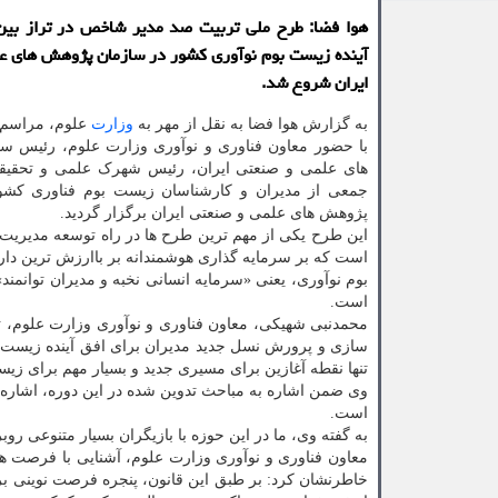
هوا فضا: طرح ملی تربیت صد مدیر شاخص در تراز بین 
آینده زیست بوم نوآوری کشور در سازمان پژوهش های ع
ایران شروع شد.
به گزارش هوا فضا به نقل از مهر به
وزارت
علوم، مراسم 
با حضور معاون فناوری و نوآوری وزارت علوم، رئیس س
های علمی و صنعتی ایران، رئیس شهرک علمی و تحقیقا
جمعی از مدیران و کارشناسان زیست بوم فناوری کشو
پژوهش های علمی و صنعتی ایران برگزار گردید.
این طرح یکی از مهم ترین طرح ها در راه توسعه مدیریت
است که بر سرمایه گذاری هوشمندانه بر باارزش ترین دا
بوم نوآوری، یعنی «سرمایه انسانی نخبه و مدیران توانمند
است.
محمدنبی شهیکی، معاون فناوری و نوآوری وزارت علوم، تحق
سازی و پرورش نسل جدید مدیران برای افق آینده زیست 
تنها نقطه آغازین برای مسیری جدید و بسیار مهم برای زی
وی ضمن اشاره به مباحث تدوین شده در این دوره، اشاره 
است.
به گفته وی، ما در این حوزه با بازیگران بسیار متنوعی رو
معاون فناوری و نوآوری وزارت علوم، آشنایی با فرصت ها
خاطرنشان کرد: بر طبق این قانون، پنجره فرصت نوینی ب