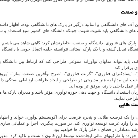
 و صنعت
ن آف های دانشگاهی و اساتید درگیر در پارک های دانشگاهی بوده، اظهار داشت
ن پارک های دانشگاهی باید تقویت شوند، چونکه دانشگاه های کشور منبع استعداد و
پارک های فناوری، دانشگاه و صنعت، خاطرنشان کرد: گاهی شاهد می باشیم 
شگاه تبدیل گشته و یا یک پارک استانی نتوانسته حلقه اتصال خوبی با دانشگاه ه
باید بتواند مدلهای نوآورانه متنوعی طراحی کند که ارتباط بین دانشگاه ب
 برقرار کند.
ر"، "پسادکترای فناوری"، "گرنت فناوری"، "طرح نوآفرین صنعت ساز"، "پرو
قیت این مدلها به هنر مدیریتی در طراحی و ایجاد ظرافت ارتباطی بستگی دار
ر عمل داخلی دارند، موفق تر بوده اند.
ن استعداد دانشگاه و جهت دهی حوزه نوآوری مؤثر باشد و مدیران پارک ها می
راحی نمایند.
 جهش تولید دانش بنیان را یک فرصت طلایی و پنجره فرصت برای اکوسیستم نوآوری خواند و اظه
نعت را وارد عرصه توسعه نوآوری کند. در صورت پیگیری، اجرا و عملیاتی ساز
رشد معنادار در فضای داخلی پارک ها خواهیم بود.
خورده با ظرفیتهای مالی ایجادشده توسط این قانون دانست و تاکید کرد: مدیر