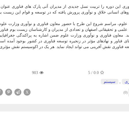
ری این دوره را تربیت نسل جدیدی از مدیران آتی پارک های فناوری عنوان 
روهای انسانی خلاق و نوآوری پرورش یافته که در توسعه و قوام این زیست 
 علوم، مراسم شروع این طرح با حضور معاون فناوری و نوآوری وزارت علو
می و تحقیقاتی اصفهان و تعدادی از مدیران و کارشناسان زیست بوم فناو
 معاون فناوری و نوآوری وزارت علوم ضمن اشاره به پراکندگی جغرافیایی
ی فناور و نهادهای مؤثر در زنجیره توسعه فناوری در کشور بوجود آمده اس
ه فناوری نقش آفرینی می تواند ایجاد نماید. هر یک در اکوسیستم نقش مؤثری د
903
5
/
0.0
ری
,
سیستم
X
(0)