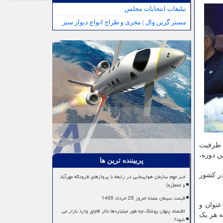
تبلیغات انتخابات مجلس
مستر گرین وال | مجری و طراح انواع دیوار سبز
ف ظرفیت
ن دوره،
پربیننده ترین ها
در کشور
خبر مهم سازمان هواپیمایی در رابطه با پروازهای فرودگاه مهرآباد
و امام(ره)
قیمت سیمان عمده امروز 25 خرداد 1405
عنوان و
اقتصاد پنهان پوشاک چه طور میلیاردها دلار قاچاق وارد بازار می
ه هر یک
شود؟