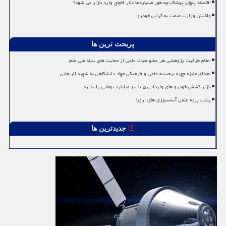
اقتصاد پنهان پوشاک چه طور میلیاردها دلار قاچاق وارد بازار می شود؟
واکنش وزارت صمت به گرانی خودرو
پربحث ترین ها
اعلام ظرفیت پژوهشی هر عضو هیات علمی از حمایت های بنیاد ملی علم
اهدای جایزه چهره برجسته علمی و فرهنگی جهاد دانشگاهی به شهید لاریجانی
بازار کشش خودرو های وارداتی ۵ تا ۱۰ میلیارد تومانی را ندارد
پشت پرده علمی آتشسوزی های اروپا
جدیدترین ها