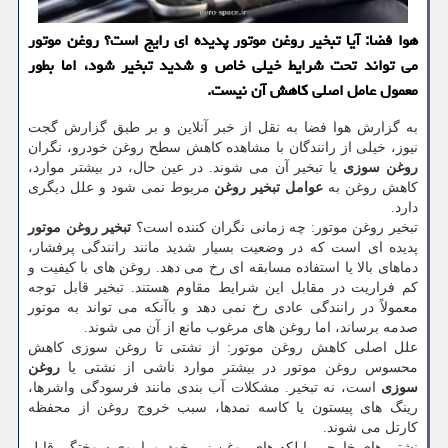
هوا فضا: آیا تبخیر روغن موتور پدیده ای رایج است؟ روغن موتور
می تواند تحت شرایط خیلی خاص و شدید تبخیر شود، اما بطور
معمول عامل اصلی کاهش آن نیست.
به گزارش هوا فضا به نقل از خبر آنلاین و بر طبق گزارش گجت
نیوز، خیلی از رانندگان با مشاهده کاهش سطح روغن خودرو، نگران
روغن سوزی
یا تبخیر آن می شوند. در عین حال، در بیشتر موارد،
کاهش روغن به
عوامل تبخیر روغن
مربوط نمی شود و علل دیگری
دارد.
تبخیر روغن موتور: چه زمانی نگران کننده است؟
تبخیر روغن موتور
پدیده ای است که در وضعیت بسیار شدید مانند رانندگی پرفشار،
دماهای بالا یا استفاده مسابقه ای رخ می دهد. روغن های با کیفیت و
کم فراریت در مقابل این شرایط مقاوم هستند. تبخیر قابل توجه
معمولاً در رانندگی عادی رخ نمی دهد و باآنکه می تواند به موتور
صدمه برساند، اما روغن های مرغوب مانع از آن می شوند.
علل اصلی کاهش روغن موتور: از نشتی تا روغن سوزی کاهش
محسوس روغن موتور در بیشتر موارد ناشی از نشتی یا
روغن
سوزی
است، نه تبخیر. مشکلات آب بندی مانند فرسودگی واشرها،
رینگ های پیستون یا کاسه نمدها، سبب خروج روغن از محفظه
کارتل می شوند.
نشتی های خارجی با لکه های روغن زیر خودرو یا بوی سوختگی قابل