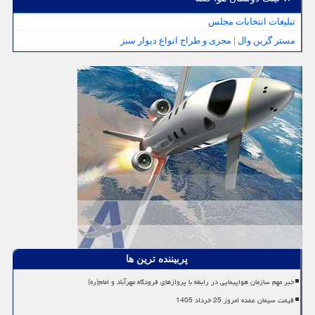
تبلیغات انتخابات مجلس
مستر گرین وال | مجری و طراح انواع دیوار سبز
پربیننده ترین ها
خبر مهم سازمان هواپیمایی در رابطه با پروازهای فرودگاه مهرآباد و امام(ره)
قیمت سیمان عمده امروز 25 خرداد 1405