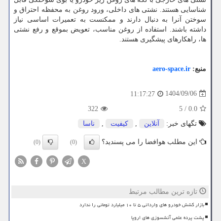
شناسایی هستند. نشتی های داخلی، ورود روغن به محفظه احتراق و
سوختن آنرا به دنبال دارند و ممکنست به تعمیرات اساسی نیاز
داشته باشند. استفاده از روغن مناسب، تعویض بموقع و رفع نشتی
ها، راهکارهای پیشگیری هستند.
منبع:
aero-space.ir
1404/09/06
11:17:27
322
5
/
0.0
تگهای خبر:
آنلاین
,
كیفیت
,
ناسا
این مطلب هوافضا را می پسندید؟
(0)
(0)
X
تازه ترین مطالب مرتبط
بازار کشش خودرو های وارداتی ۵ تا ۱۰ میلیارد تومانی را ندارد
پشت پرده علمی آتشسوزی های اروپا