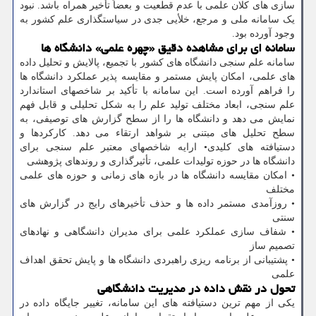
سازی های کلان علمی با عدم قطعیت و بعضاً تأخیر همراه باشد. نبود
یک سامانه ملی و مرجع، خلأیی جدی در سیاستگذاری علم کشور به
وجود آورده بود.
سامانه ای برای مشاهده دقیق «چهره علمی» دانشگاه ها
سامانه علم سنجی دانشگاه های کشور با تجمیع، پالایش و تحلیل داده
های علمی، امکان پایش مستمر و مقایسه پذیر عملکرد دانشگاه ها
را فراهم آورده است. این سامانه با تأکید بر شاخصهای استاندارد
علم سنجی، ابعاد مختلف تولید علم را به شکل تحلیلی و قابل فهم
نمایش می دهد و دانشگاه ها را از سطح گزارش های توصیفی، به
سطح تحلیل های مبتنی بر شواهد ارتقاء می دهد. کارکردها و
دستیافته های کلیدی• ارایه شاخصهای معتبر علم سنجی برای
دانشگاه ها در حوزه تولیدات علمی، تأثیرگذاری و روندهای پژوهشی
• امکان مقایسه دانشگاه ها در بازه های زمانی و حوزه های علمی
مختلف
• روزآمدی مستمر داده ها و حذف تأخیرهای رایج در گزارش های
سنتی
• شفاف سازی عملکرد علمی برای مدیران دانشگاهی و نهادهای
تصمیم ساز
• پشتیبانی از برنامه ریزی راهبردی دانشگاه ها و پایش تحقق اهداف
علمی
تحول در نقش داده در مدیریت دانشگاهی
یکی از مهم ترین دستیافته های این سامانه، تغییر جایگاه داده در