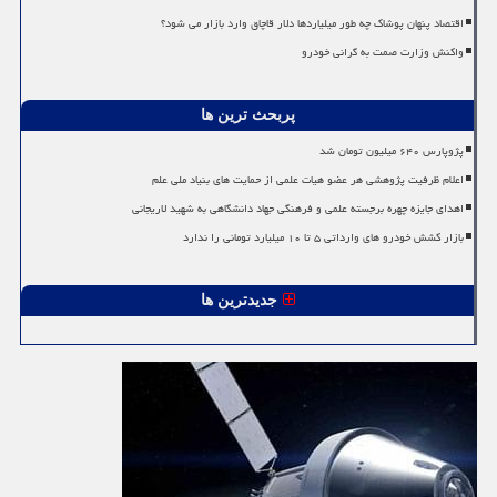
اقتصاد پنهان پوشاک چه طور میلیاردها دلار قاچاق وارد بازار می شود؟
واکنش وزارت صمت به گرانی خودرو
پربحث ترین ها
پژوپارس ۶۴۰ میلیون تومان شد
اعلام ظرفیت پژوهشی هر عضو هیات علمی از حمایت های بنیاد ملی علم
اهدای جایزه چهره برجسته علمی و فرهنگی جهاد دانشگاهی به شهید لاریجانی
بازار کشش خودرو های وارداتی ۵ تا ۱۰ میلیارد تومانی را ندارد
جدیدترین ها