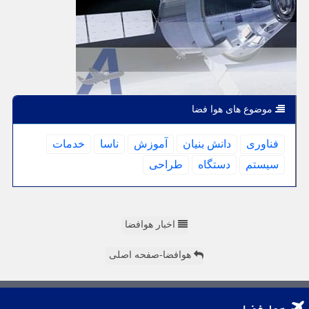
موضوع های هوا فضا
فناوری
دانش بنیان
آموزش
ناسا
خدمات
سیستم
دستگاه
طراحی
اخبار هوافضا
هوافضا-صفحه اصلی