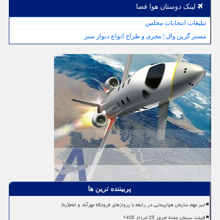
لینک دوستان هوا فضا
تبلیغات انتخابات مجلس
مستر گرین وال | مجری و طراح انواع دیوار سبز
پربیننده ترین ها
خبر مهم سازمان هواپیمایی در رابطه با پروازهای فرودگاه مهرآباد و امام(ره)
قیمت سیمان عمده امروز 25 خرداد 1405