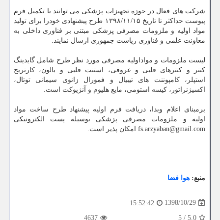
شركت های فعال در حوزه تجهیزات پزشكی می توانند با تكمیل فرم
پیوست حداكثر تا تاریخ ۱۳۹۸/۱۱/۱۵ طرح پیشنهادی خودرا برای تولید
مواد اولیه و ملزومات مصرفی پزشكی مبتنی بر فناوری داخلی به
معاونت علمی و فناوری ریاست جمهوری ارسال نمایند.
لیست ملزومات و مواداولیه مصرفی مورد نظر طرح شامل گایدینگ
كتتر و كتترهای قلبی و عروقی، استنت قلبی و بالون، كارتریج
استپلر، كامپوننت های تیبیال و فمورال زانوی سیمانی توتال،
اكسیژنراتور، كیسه استومی، مایع هلیوم و آنژیوكت است.
برمبنای اعلام وبدا، دریافت فرم اولیه پیشنهاد طرح ساخت مواد
اولیه و ملزومات مصرفی پزشكی بوسیله پست الكترونیكی
fs.arzyaban@gmail.com امكان پذیر است.
منبع:
هوا فضا
1398/10/29
15:52:42
4637
5
/
5.0