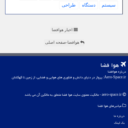
سیستم
دستگاه
طراحی
اخبار هوافضا
هوافضا-صفحه اصلی
هوا فضا
درباره هوافضا
Aero-Space.ir: پرواز در دنیای دانش و فناوری های هوایی و فضایی، از زمین تا کهکشان
aero-space.ir - مالکیت معنوی سایت هوا فضا متعلق به مالکین آن می باشد
میانبرهای هوا فضا
درباره ما
بک لینک