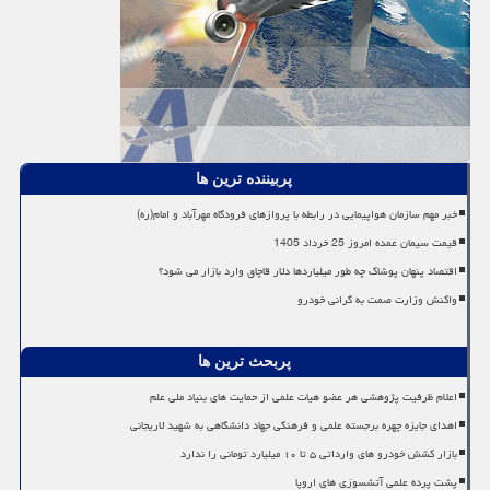
پربیننده ترین ها
خبر مهم سازمان هواپیمایی در رابطه با پروازهای فرودگاه مهرآباد و امام(ره)
قیمت سیمان عمده امروز 25 خرداد 1405
اقتصاد پنهان پوشاک چه طور میلیاردها دلار قاچاق وارد بازار می شود؟
واکنش وزارت صمت به گرانی خودرو
پربحث ترین ها
اعلام ظرفیت پژوهشی هر عضو هیات علمی از حمایت های بنیاد ملی علم
اهدای جایزه چهره برجسته علمی و فرهنگی جهاد دانشگاهی به شهید لاریجانی
بازار کشش خودرو های وارداتی ۵ تا ۱۰ میلیارد تومانی را ندارد
پشت پرده علمی آتشسوزی های اروپا