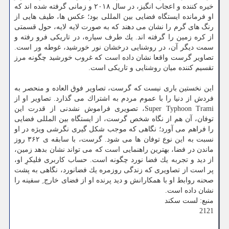
خیره كننده و اعجاب انگیز، در سال ۲۰۱۸ و زمانی گرفته شده اند كه
او فرمانده ایستگاه فضایی بین المللی بود؛ عكس ها، طیف هایی از
رنگ های گرم را نشان می دهند كه به صورت لایه لایه، حول قسمتی
از كره زمین را گرفته اند. یك طرف سیاره، در تاریكی فرو رفته و
سمت دیگر آن، در روشنایی درخشان نور خورشید، غوطه ور است.
تصاویر گرست واقعا نشان داده است كه غروب خورشید چگونه مرز
تقسیم كننده میان روشنایی و تاریكی است.
این نخستین باری نیست كه گرست، تصاویر فوق العاده و منحصر به
فردش از دنیا را با عموم مردم به اشتراك می گذارد. تصاویر او از
Super Typhoon Trami، تصویری فراموش نشدنی از قدرت این
توفان، آن هم از نگاه شخص گرست، از ایستگاه بین المللی فضایی
را فراهم می آورد؛ نگاهی كه موجب شكل گیری نگرشی ویژه در او
نسبت به این نوع توفان ها می شود. گرست، با سابقه ی ۳۶۲ روز
ماندن در فضا، بهترین راهنمایی است كه می تواند نشان بدهد زمین،
از دید و تجربه یك فضا نورد چگونه است. حساب كاربری فلیكرِ او،
پر است از تصاویری كه زندگی روزمره یك فضانورد، نگاهی به پشت
صحنه روابط او با همكارانش و دید پرنده او از فضای خارج ِ سفینه را
نشان داده است.
منبع: لست سكند
2121