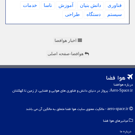
فناوری
دانش بنیان
آموزش
ناسا
خدمات
سیستم
دستگاه
طراحی
اخبار هوافضا
هوافضا-صفحه اصلی
هوا فضا
درباره هوافضا
Aero-Space.ir: پرواز در دنیای دانش و فناوری های هوایی و فضایی، از زمین تا کهکشان
aero-space.ir - مالکیت معنوی سایت هوا فضا متعلق به مالکین آن می باشد
میانبرهای هوا فضا
درباره ما