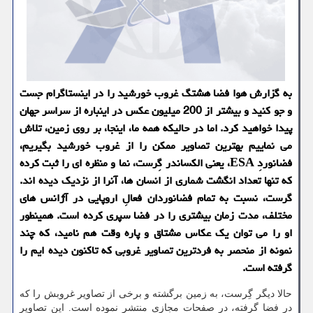
به گزارش هوا فضا هشتگ غروب خورشید را در اینستاگرام جست
و جو كنید و بیشتر از 200 میلیون عكس در اینباره از سراسر جهان
پیدا خواهید كرد. اما در حالیكه همه ما، اینجا، بر روی زمین، تلاش
می نماییم بهترین تصاویر ممكن را از غروب خورشید بگیریم،
فضانوردِ ESA، یعنی الكساندر گِرست، نما و منظره ای را ثبت كرده
كه تنها تعداد انگشت شماری از انسان ها، آنرا از نزدیك دیده اند.
گرست، نسبت به تمام فضانوردان فعالِ اروپایی در آژانس های
مختلف، مدت زمان بیشتری را در فضا سپری كرده است. همینطور
او را می توان یك عكاس مشتاق و پاره وقت هم نامید، كه چند
نمونه از منحصر به فردترین تصاویر غروبی كه تاكنون دیده ایم را
گرفته است.
حالا دیگر گِرست، به زمین برگشته و برخی از تصاویر غروبش را كه
در فضا گرفته، در صفحات مجازی منتشر نموده است. این تصاویر