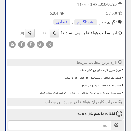
1398/06/23
14:02:40
5204
5
/
5.0
تگهای خبر:
اینستاگرام
,
فضایی
این مطلب هوافضا را می پسندید؟
(0)
(1)
X
تازه ترین مطالب مرتبط
ترمز تغییر قیمت خودرو کشیده شد
کشف یک مولکول ناشناخته روی قمر زحل و پلوتو
تغییر عجیب قیمت خودرو در بازار
سه انفجار خورشیدی در یک شبانه روز هشدار درباره طوفان های فضایی
نظرات کاربران هوافضا در مورد این مطلب
لطفا شما هم
نظر دهید