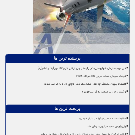
پربیننده ترین ها
خبر مهم سازمان هواپیمایی در رابطه با پروازهای فرودگاه مهرآباد و امام(ره)
قیمت سیمان عمده امروز 25 خرداد 1405
اقتصاد پنهان پوشاک چه طور میلیاردها دلار قاچاق وارد بازار می شود؟
واکنش وزارت صمت به گرانی خودرو
پربحث ترین ها
سقوط دسته جمعی نرخها در بازار خودرو
پژوپارس ۶۴۰ میلیون تومان شد
اعلام ظرفیت پژوهشی هر عضو هیات علمی از حمایت های بنیاد ملی علم