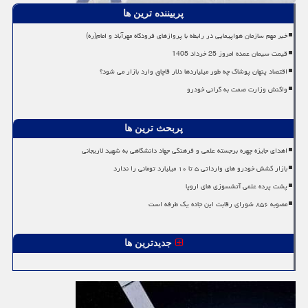
پربیننده ترین ها
خبر مهم سازمان هواپیمایی در رابطه با پروازهای فرودگاه مهرآباد و امام(ره)
قیمت سیمان عمده امروز 25 خرداد 1405
اقتصاد پنهان پوشاک چه طور میلیاردها دلار قاچاق وارد بازار می شود؟
واکنش وزارت صمت به گرانی خودرو
پربحث ترین ها
اهدای جایزه چهره برجسته علمی و فرهنگی جهاد دانشگاهی به شهید لاریجانی
بازار کشش خودرو های وارداتی ۵ تا ۱۰ میلیارد تومانی را ندارد
پشت پرده علمی آتشسوزی های اروپا
مصوبه ۸۵۶ شورای رقابت این جاده یک طرفه است
جدیدترین ها