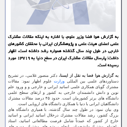
به گزارش هوا فضا وزیر علوم، با اشاره به اینكه مقالات مشترك
علمی اعضای هیئت علمی و پژوهشگران ایرانی با محققان كشورهای
خارجی در طول چند سال گذشته همواره رشد داشته است، اظهار
داشت: پارسال مقالات مشترك ایران در سطح دنیا به ۱۳۷۱۹ مورد
رسیده است.
به گزارش هوا فضا به نقل از ایسنا،
دكتر منصور غلامی، در تشریح
دستاوردهای علمی بین المللی
وزارت
علوم اظهار نمود: مقالات
مشترك گویای همكاری علمی اساتید ایرانی و خارجی و و ورود علم
نوین و دانش دانشمندان خارجی به كشور و ارتقای سطح علمی
دانشگاه های برتر كشورمان است. حدود ۴۵ درصد مقالات مشترك
دانشگاهیان ایرانی با دنیا با همكاری دانشگاه های اروپایی است.
وی بیان نمود: در طول چند سال گذشته، با همیاری دانشگاه های
بزرگ كشور، رشد مقالات مشترك درخلال اساتید ایرانی و اساتید
خارج از كشور كه عمدتاً شامل فرصت مطالعاتی اساتید، استاد
راهنمای مشترك دانشجویان، انجام پروژه های مشترك، دوره های