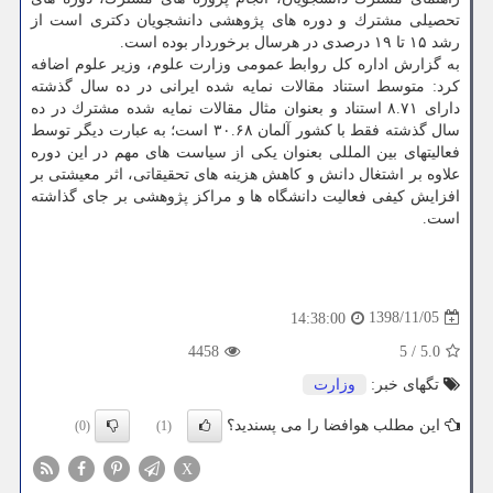
تحصیلی مشترك و دوره های پژوهشی دانشجویان دكتری است از
رشد ۱۵ تا ۱۹ درصدی در هرسال برخوردار بوده است.
به گزارش اداره كل روابط عمومی وزارت علوم، وزیر علوم اضافه
كرد: متوسط استناد مقالات نمایه شده ایرانی در ده سال گذشته
دارای ۸.۷۱ استناد و بعنوان مثال مقالات نمایه شده مشترك در ده
سال گذشته فقط با كشور آلمان ۳۰.۶۸ است؛ به عبارت دیگر توسط
فعالیتهای بین المللی بعنوان یكی از سیاست های مهم در این دوره
علاوه بر اشتغال دانش و كاهش هزینه های تحقیقاتی، اثر معیشتی بر
افزایش كیفی فعالیت دانشگاه ها و مراكز پژوهشی بر جای گذاشته
است.
1398/11/05
14:38:00
4458
5
/
5.0
تگهای خبر:
وزارت
این مطلب هوافضا را می پسندید؟
(0)
(1)
X