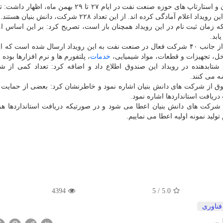
وی با اشاره به برگزاری گردهمایی شركت های دانش بنیان و استارتاپ های حوزه صنعت نفت در ایام ۲۷ تا ۲۹ 
ه زمان ثبت نام در این رویداد همچنان باز است، تصریح كرد: بر این اساس ام
ابد.
ملكی فرد تصریح كرد: هم اكنون بالغ بر ۶۵۰ نیاز فناورانه از جانب ۴۰ شركت فعال در صنعت نفت به این رویداد ارسال شده است
خل، تجهیزات و قطعات، مواد شیمیایی،
خدمات
، پلتفورم ها و نرم افزارها بوده
معاون توسعه صندوق نوآوری و شكوفایی از حضور ۱۰ شتابدهنده در رویداد این صندوق اطلاع داد و اضافه كرد: تعداد كمی
ه می كنند.
وق از شركت های دانش بنیان اشاره نمود و خاطرنشان كرد: بعضی از حمایت 
ریافت استانداردها اشاره نمود.
تاندارد به شركت های دانش بنیان اعطا می شود و در صورتیكه دریافت استانداردها ه
4394
5
/
5.0
فناوری