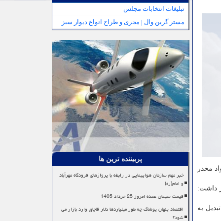
تبلیغات انتخابات مجلس
مستر گرین وال | مجری و طراح انواع دیوار سبز
پربیننده ترین ها
 مواد مخدر
خبر مهم سازمان هواپیمایی در رابطه با پروازهای فرودگاه مهرآباد
و امام(ره)
اظهار داشت:
قیمت سیمان عمده امروز 25 خرداد 1405
اقتصاد پنهان پوشاک چه طور میلیاردها دلار قاچاق وارد بازار می
ه قول وی، ۳۰ درصد از این تعداد تبدیل به
شود؟