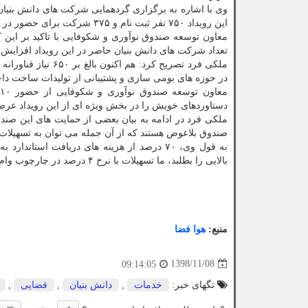
این رویداد ۷۵۰ نفر ثبت نام و ۳۷۵ شركت برای حضور در این رویداد اعلام آمادگی كرده اند. از این تعداد ۲۲۸ شركت، دانش بنیان هستند.
معاون توسعه صندوق نوآوری و شكوفایی با تاكید بر این ك
تعداد شركت های دانش بنیان حاضر در این رویداد افزایش ی
در حوزه های بومی سازی و پشتیبانی از تولیدات ساخت دا
دستاوردهای خویش را در بخش ویژه ای از این رویداد عرض
ملكی فرد در ادامه به بیان بعضی از حمایت های این صند
صندوق بلاعوض هستند كه از آن جمله می توان به تسهیلات د
به قول وی، ۷۰ درصد از هزینه های دریافت اس
بالایی را بطلبد، ما تسهیلات با نرخ ۴ درصد در چارچوب وام تولید نمونه اولیه اعطا می نماییم.
منبع:
هوا فضا
1398/11/08
09:14:05
تگهای خبر:
خدمات
,
دانش بنیان
,
فضایی
,