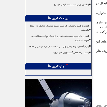
بهمن ماه، اظهار داشت: تابحال در
واکنش وزارت صمت به گرانی خودرو
یدواریم
پربحث ترین ها
 كه این نیازها
اعلام ظرفیت پژوهشی هر عضو هیات علمی از حمایت های بنیاد
 است.
ملی علم
 از شركت ها
اهدای جایزه چهره برجسته علمی و فرهنگی جهاد دانشگاهی به
شهید لاریجانی
های این
بازار کشش خودرو های وارداتی ۵ تا ۱۰ میلیارد تومانی را ندارد
زینه های
پشت پرده علمی آتشسوزی های اروپا
جدیدترین ها