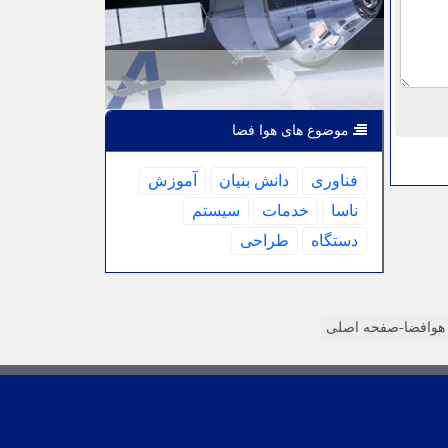
موضوع های هوا فضا
فناوری
دانش بنیان
آموزش
ناسا
خدمات
سیستم
دستگاه
طراحی
وافضا-صفحه اصلی