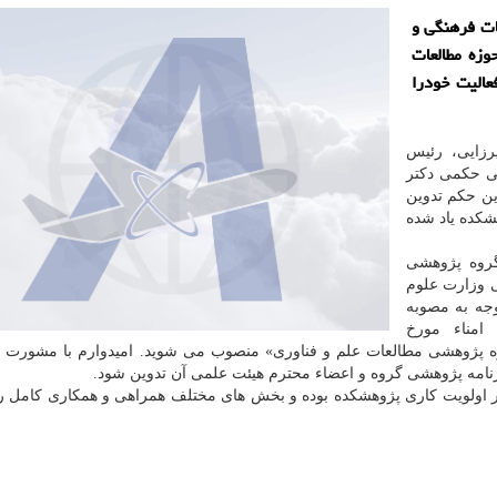
ات فرهنگی و
وزه مطالعات
عالیت خودرا
رزایی، رئیس
 حكمی دكتر
ین حكم تدوین
هشكده یاد شده
گروه پژوهشی
 وزارت علوم
وجه به مصوبه
امناء مورخ
ازی «گروه پژوهشی مطالعات علم و فناوری» منصوب می شوید. امیدوارم با مشورت و
امه پژوهشی گروه و اعضاء محترم هیئت علمی آن تدوین شود.
 در اولویت كاری پژوهشكده بوده و بخش های مختلف همراهی و همكاری كامل را