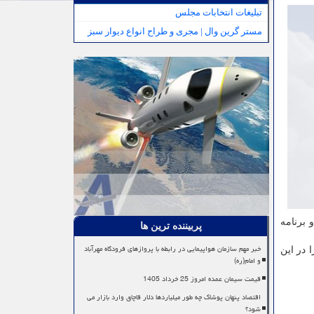
تبلیغات انتخابات مجلس
مستر گرین وال | مجری و طراح انواع دیوار سبز
 برنامه
پربیننده ترین ها
خبر مهم سازمان هواپیمایی در رابطه با پروازهای فرودگاه مهرآباد
 در این
و امام(ره)
قیمت سیمان عمده امروز 25 خرداد 1405
اقتصاد پنهان پوشاک چه طور میلیاردها دلار قاچاق وارد بازار می
شود؟