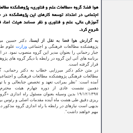
هوا فضا: گروه «مطالعات علم و فناوری» پژوهشكده مطالع
اجتماعی در امتداد توسعه كارهای این پژوهشكده در ح
آموزش عالی، علم و فناوری و نظر مساعد هیئت امنا، ف
شروع كرد.
به گزارش هوا فضا به نقل از ایسنا،
دكتر حسین می
پژوهشكده مطالعات فرهنگی و اجتماعی
وزارت
علوم طی
جبار رحمانی را بعنوان مدیر این گروه منصوب نمود. در ا
برنامه های آتی این گروه در رابطه با دیگر گروه های پژو
قرار گرفته است.
در متن حكم دكتر میرزایی خطاب به دكتر رحمانی، 
مطالعات فرهنگی پژوهشكده مطالعات فرهنگی و اجتماعی
آمده است: "نظر بمراتب تعهد و تخصص جنابعالی و با ت
دهمین نشست عادی از دوره چهارم هیئت محترم 
۱۹/۱۲/۱۳۹۷ بدین وسیله بعنوان مسئول راه اند
ریزی دقیق طی هشت ماه آینده مقدمات اصلی و رئوس برن
بدیهی است نیازهای در رابطه با راه اندازی گروه مذكور
مهم خواهند داشت".