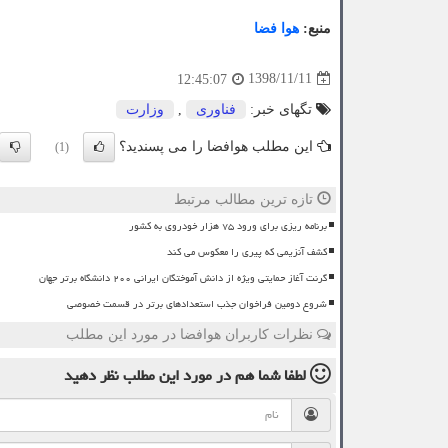
منبع:
هوا فضا
1398/11/11
12:45:07
تگهای خبر:
فناوری
,
وزارت
این مطلب هوافضا را می پسندید؟
(1)
تازه ترین مطالب مرتبط
برنامه ریزی برای ورود ۷۵ هزار خودروی به کشور
کشف آنزیمی که پیری را معکوس می کند
گرنت آغاز حمایتی ویژه از دانش آموختگان ایرانی ۲۰۰ دانشگاه برتر جهان
شروع دومین فراخوان جذب استعدادهای برتر در قسمت خصوصی
نظرات کاربران هوافضا در مورد این مطلب
لطفا شما هم
در مورد این مطلب
نظر دهید