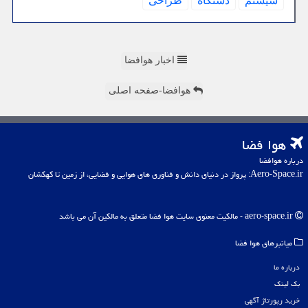
سیستم
دستگاه
طراحی
اخبار هوافضا
هوافضا-صفحه اصلی
هوا فضا
درباره هوافضا
Aero-Space.ir: پرواز در دنیای دانش و فناوری های هوایی و فضایی، از زمین تا کهکشان
aero-space.ir - مالکیت معنوی سایت هوا فضا متعلق به مالکین آن می باشد
میانبرهای هوا فضا
درباره ما
بک لینک
خرید رپورتاژ آگهی