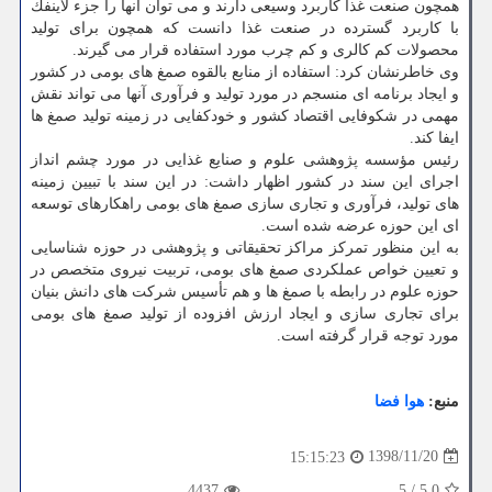
همچون صنعت غذا كاربرد وسیعی دارند و می توان آنها را جزء لاینفك
با كاربرد گسترده در صنعت غذا دانست كه همچون برای تولید
محصولات كم كالری و كم چرب مورد استفاده قرار می گیرند.
وی خاطرنشان كرد: استفاده از منابع بالقوه صمغ های بومی در كشور
و ایجاد برنامه ای منسجم در مورد تولید و فرآوری آنها می تواند نقش
مهمی در شكوفایی اقتصاد كشور و خودكفایی در زمینه تولید صمغ ها
ایفا كند.
رئیس مؤسسه پژوهشی علوم و صنایع غذایی در مورد چشم انداز
اجرای این سند در كشور اظهار داشت: در این سند با تبیین زمینه
های تولید، فرآوری و تجاری سازی صمغ های بومی راهكارهای توسعه
ای این حوزه عرضه شده است.
به این منظور تمركز مراكز تحقیقاتی و پژوهشی در حوزه شناسایی
و تعیین خواص عملكردی صمغ های بومی، تربیت نیروی متخصص در
حوزه علوم در رابطه با صمغ ها و هم تأسیس شركت های دانش بنیان
برای تجاری سازی و ایجاد ارزش افزوده از تولید صمغ های بومی
مورد توجه قرار گرفته است.
منبع:
هوا فضا
1398/11/20
15:15:23
4437
5
/
5.0