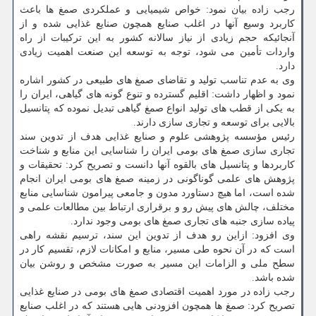
رجب زاده بیان نمود: خواص شیمیایی و عملكردی صمغ ها باعث
كاربرد وسیع آنها در اغلب صنایع همچون صنایع غذایی شده و از
آنجائیكه حجم زیادی از نیاز سالانه كشور به این تركیبات از راه
واردات تأمین می شود، توجه به توسعه این صنعت اهمیت زیادی
دارد.
وی به عدم تناسب تولید و تقاضای صمغ های طبیعی در كشور اشاره
نمود و اظهار داشت: اقلیم گسترده و تنوع گونه های گیاهی، ایران را
به یكی از قطب های تولید انواع صمغ گیاهی تبدیل نموده كه پتانسیل
بالایی برای توسعه و تجاری سازی دارند.
رئیس مؤسسه پژوهشی علوم و صنایع غذایی هدف از تدوین سند
تجاری سازی صمغ های بومی ایران را شناسایی این منابع و شناخت
كاربردها و پتانسیل های بالقوه آنها دانست و تصریح كرد: تحقیقات و
پژوهش های علمی گوناگونی در زمینه صمغ های بومی ایران انجام
شده است، اما هیچ دستاورد مدون و جامعی پیرامون شناسایی منابع
مختلف، چالش های پیش رو و برقراری ارتباط بین مطالعات علمی و
پیاده سازی جنبه های تجاری صمغ های بومی وجود ندارد.
وی افزود: ازاین رو هدف از تدوین این سند، ترسیم نقشه راهی
است كه در آن نحوه طی مسیر، منابع و امكانات لازم، تقسیم كار در
سطح ملی و الزامات این مسیر به صورت مشخص و روشن بیان
شده باشد.
رجب زاده در مورد اهمیت اقتصادی صمغ های بومی در صنایع غذایی
تصریح كرد: صمغ ها همچون افزودنی هایی هستند كه در اغلب صنایع