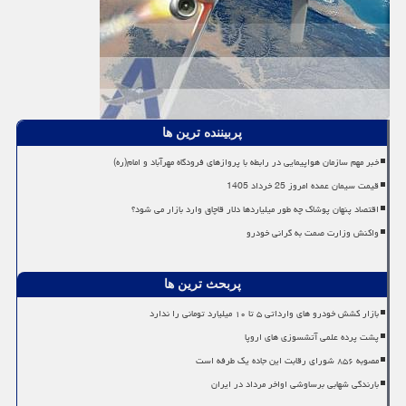
پربیننده ترین ها
خبر مهم سازمان هواپیمایی در رابطه با پروازهای فرودگاه مهرآباد و امام(ره)
قیمت سیمان عمده امروز 25 خرداد 1405
اقتصاد پنهان پوشاک چه طور میلیاردها دلار قاچاق وارد بازار می شود؟
واکنش وزارت صمت به گرانی خودرو
پربحث ترین ها
بازار کشش خودرو های وارداتی ۵ تا ۱۰ میلیارد تومانی را ندارد
پشت پرده علمی آتشسوزی های اروپا
مصوبه ۸۵۶ شورای رقابت این جاده یک طرفه است
بارندگی شهابی برساوشی اواخر مرداد در ایران