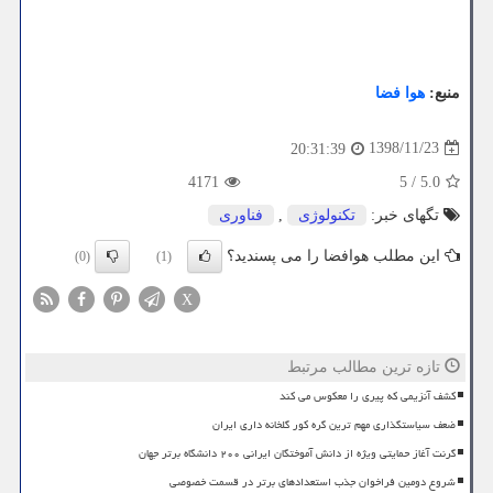
منبع:
هوا فضا
1398/11/23
20:31:39
4171
5
/
5.0
تگهای خبر:
تكنولوژی
,
فناوری
این مطلب هوافضا را می پسندید؟
(0)
(1)
X
تازه ترین مطالب مرتبط
کشف آنزیمی که پیری را معکوس می کند
ضعف سیاستگذاری مهم ترین گره کور گلخانه داری ایران
گرنت آغاز حمایتی ویژه از دانش آموختگان ایرانی ۲۰۰ دانشگاه برتر جهان
شروع دومین فراخوان جذب استعدادهای برتر در قسمت خصوصی