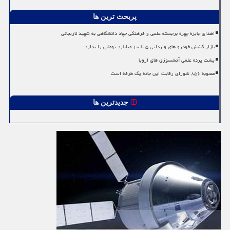
پربحث ترین ها
اهدای جایزه چهره برجسته علمی و فرهنگی جهاد دانشگاهی به شهید لاریجانی
بازار کشش خودرو های وارداتی ۵ تا ۱۰ میلیارد تومانی را ندارد
پشت پرده علمی آتشسوزی های اروپا
مصوبه ۸۵۶ شورای رقابت این جاده یک طرفه است
جدیدترین ها