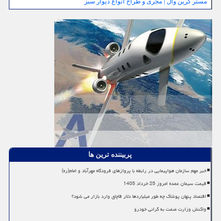
مستر گرین وال | مجری و طراح انواع دیوار سبز
پربیننده ترین ها
خبر مهم سازمان هواپیمایی در رابطه با پروازهای فرودگاه مهرآباد و امام(ره)
قیمت سیمان عمده امروز 25 خرداد 1405
اقتصاد پنهان پوشاک چه طور میلیاردها دلار قاچاق وارد بازار می شود؟
واکنش وزارت صمت به گرانی خودرو