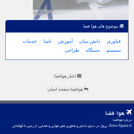
موضوع های هوا فضا
فناوری
دانش بنیان
آموزش
ناسا
خدمات
سیستم
دستگاه
طراحی
اخبار هوافضا
هوافضا-صفحه اصلی
هوا فضا
درباره هوافضا
Aero-Space.ir: پرواز در دنیای دانش و فناوری های هوایی و فضایی، از زمین تا کهکشان