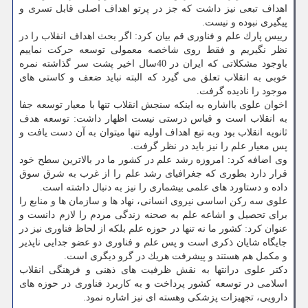
اهداف تبعی نیز داشت كه جز در پرتو اهداف اصلی قابل تسری و
پیگیری نبوده و نیست.
رییس پارك علم و فناوری قم بیان كرد: اگر بحث اهداف انقلاب را در
نظر نگیریم و فقط روی شاخصه معمولی توسعه حركت نماییم
باوجود مشكلاتی كه ایران در 40سال اخیر پشت سر گذاشته نمره
خوبی به انقلاب تعلق می گیرد كه البته نباید ضعف و كاستی های
موجود را نادیده گرفت.
اخوان علوی بااشاره به اینكه سنجش انقلاب تنها با معیار توسعه جفا
به انقلاب است و قیاس درستی نیست اظهار داشت: توسعه هدف
ثانویه انقلاب بود وبه تبع اهداف اولیه تنها میتوان به آن دست یافت و
پس معیار علم را نیز باید در نظر گرفت.
وی اضافه كرد: امروزه رشد علم در كشور ما در بالاترین سطح خود
قرار دارد بطوری كه جغرافیای رشد علم را از غرب به شرق سوق
داده و دستاورد های علمی بیشماری را نیز به دنبال داشته است.
علوی سه ركن اساسی نیروی انسانی، نهاد ها و سازمان ها و منابع را
برای تحصیل و اشاعه علم به صحنه زندگی مردم را لازم دانست و
عنوان كرد: كشور ما نه تنها در حوزه علم بلكه از لحاظ فناوری نیز در
جایگاه شایان ذكری است و پس علم و فناوری دو عضو جدایی ناپذیر
و مكمل هم هستند و پیشرفت هریك در گرو دیگری است.
دكتر علوی درانتها به نقش ظرفیت های ذهنی و فرهنگی انقلاب
اسلامی در توسعه كشور پرداخت و به كاربرد فناوری در حوزه های
دارویی، تجهیزات پزشكی وهسته ای نیز اشاره نمود.