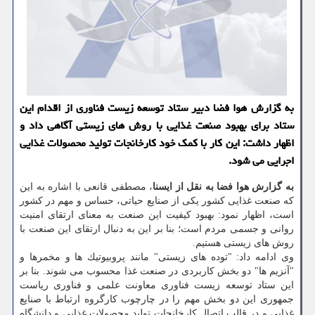
به گزارش هوا فضا دبیر ستاد توسعه زیست فناوری از اقدام این
ستاد برای بهبود صنعت غذایی با روش های زیستی آگاهی داد و
اظهار داشت: این كار با كمك خود كارخانجات تولید محصولات غذایی
اجرایی می شود.
به گزارش هوا فضا به نقل از ایسنا
، مصطفی قانعی با اشاره به این
كه صنعت غذایی كشور یكی از صنایع حیاتی، حساس و مهم در كشور
است، اظهار نمود: بهبود كیفیت این صنعت به معنای ارتقای امنیت
روانی و جسمی مردم است؛ بنا بر این به دنبال ارتقای این صنعت با
روش های زیستی هستیم.
وی ادامه داد: "توده های زیستی" مانند پروبیوتیك ها و مخمرها و
"آنزیم ها" دو بخش كاربردی در صنعت غذا محسوب می شوند. بنا بر
این ستاد توسعه زیست فناوری معاونت علمی و فناوری ریاست
جمهوری این دو بخش مهم را در چارچوب كارگروه ارتباط با صنایع
غذایی و در قالب اتصال كارخانجات تولید محصولات غذایی و دانشگاه