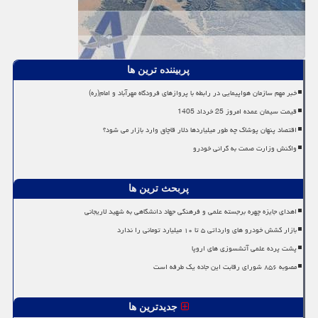
پربیننده ترین ها
خبر مهم سازمان هواپیمایی در رابطه با پروازهای فرودگاه مهرآباد و امام(ره)
قیمت سیمان عمده امروز 25 خرداد 1405
اقتصاد پنهان پوشاک چه طور میلیاردها دلار قاچاق وارد بازار می شود؟
واکنش وزارت صمت به گرانی خودرو
پربحث ترین ها
اهدای جایزه چهره برجسته علمی و فرهنگی جهاد دانشگاهی به شهید لاریجانی
بازار کشش خودرو های وارداتی ۵ تا ۱۰ میلیارد تومانی را ندارد
پشت پرده علمی آتشسوزی های اروپا
مصوبه ۸۵۶ شورای رقابت این جاده یک طرفه است
جدیدترین ها