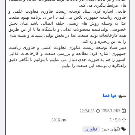
های مرتبط پیگیری می كند.
قانعی اشاره كرد: ستاد توسعه زیست فناوری معاونت علمی و
فناوری ریاست جمهوری تلاش می كند با اجرای برنامه بهبود صنعت
غذا به وسیله روش های زیستی حلقه اتصالی باشد میان بخش
خصوصی تولیدكننده محصولات غذایی و دانشگاه ها تا از این طریق
همه كارخانجات تولید صنعت غذا در بخش تولید، پسماند و بسته بندی
را به این زنجیره وارد كند.
دبیر ستاد توسعه زیست فناوری معاونت علمی و فناوری ریاست
جمهوری اشاره كرد: مطالعه و بررسی صنعت و كارخانجات غذایی
كشور را هم به صورت جدی دنبال می نماییم تا بتوانیم با نگاهی دقیق
راهكارهای توسعه این صنعت را بیابیم.
منبع:
هوا فضا
1398/12/03
22:24:33
3916
5
/
5.0
تگهای خبر:
فناوری