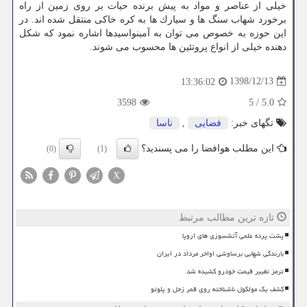
خیلی از عناصر و مواد به پیش برنده حیات بر روی زمین از راه
برخورد شهاب سنگ ها و سیارك ها به كره خاكی منتقل شده اند. در
این حوزه به خصوص می توان به آمینواسیدها اشاره نمود كه شكل
دهنده خیلی از انواع پروتئین ها محسوب می شوند.
1398/12/13
13:36:02
3598
5
/
5.0
تگهای خبر:
فضایی
,
ناسا
این مطلب هوافضا را می پسندید؟
(0)
(1)
X
تازه ترین مطالب مرتبط
پشت پرده علمی آتشسوزی های اروپا
بارندگی شهابی برساوشی اواخر مرداد در ایران
ترمز تغییر قیمت خودرو کشیده شد
کشف یک مولکول ناشناخته روی قمر زحل و پلوتو