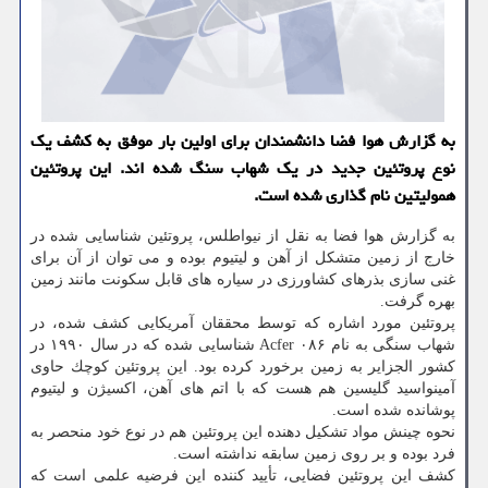
به گزارش هوا فضا دانشمندان برای اولین بار موفق به كشف یك
نوع پروتئین جدید در یك شهاب سنگ شده اند. این پروتئین
همولیتین نام گذاری شده است.
به گزارش هوا فضا به نقل از نیواطلس، پروتئین شناسایی شده در
خارج از زمین متشكل از آهن و لیتیوم بوده و می توان از آن برای
غنی سازی بذرهای كشاورزی در سیاره های قابل سكونت مانند زمین
بهره گرفت.
پروتئین مورد اشاره كه توسط محققان آمریكایی كشف شده، در
شهاب سنگی به نام Acfer ۰۸۶ شناسایی شده كه در سال ۱۹۹۰ در
كشور الجزایر به زمین برخورد كرده بود. این پروتئین كوچك حاوی
آمینواسید گلیسین هم هست كه با اتم های آهن، اكسیژن و لیتیوم
پوشانده شده است.
نحوه چینش مواد تشكیل دهنده این پروتئین هم در نوع خود منحصر به
فرد بوده و بر روی زمین سابقه نداشته است.
كشف این پروتئین فضایی، تأیید كننده این فرضیه علمی است كه