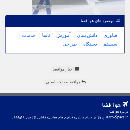
موضوع های هوا فضا
فناوری
دانش بنیان
آموزش
ناسا
خدمات
سیستم
دستگاه
طراحی
اخبار هوافضا
هوافضا-صفحه اصلی
هوا فضا
درباره هوافضا
Aero-Space.ir: پرواز در دنیای دانش و فناوری های هوایی و فضایی، از زمین تا کهکشان