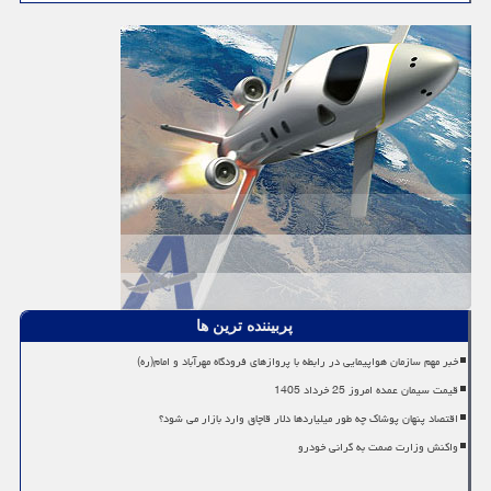
پربیننده ترین ها
خبر مهم سازمان هواپیمایی در رابطه با پروازهای فرودگاه مهرآباد و امام(ره)
قیمت سیمان عمده امروز 25 خرداد 1405
اقتصاد پنهان پوشاک چه طور میلیاردها دلار قاچاق وارد بازار می شود؟
واکنش وزارت صمت به گرانی خودرو