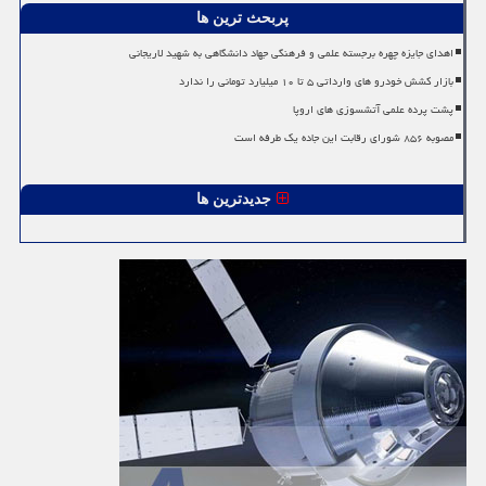
پربحث ترین ها
اهدای جایزه چهره برجسته علمی و فرهنگی جهاد دانشگاهی به شهید لاریجانی
بازار کشش خودرو های وارداتی ۵ تا ۱۰ میلیارد تومانی را ندارد
پشت پرده علمی آتشسوزی های اروپا
مصوبه ۸۵۶ شورای رقابت این جاده یک طرفه است
جدیدترین ها