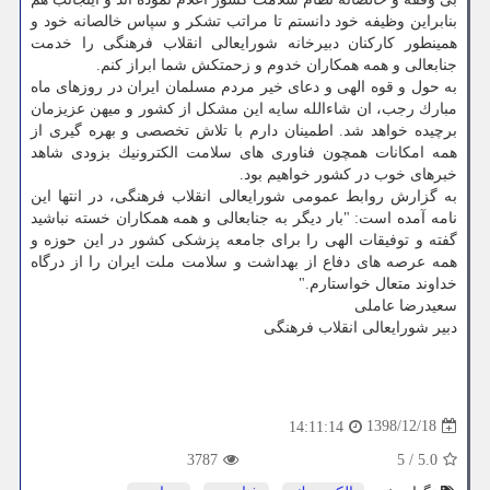
بنابراین وظیفه خود دانستم تا مراتب تشكر و سپاس خالصانه خود و
همینطور كاركنان دبیرخانه شورایعالی انقلاب فرهنگی را خدمت
جنابعالی و همه همكاران خدوم و زحمتكش شما ابراز كنم.
به حول و قوه الهی و دعای خیر مردم مسلمان ایران در روزهای ماه
مبارك رجب، ان شاءالله سایه این مشكل از كشور و میهن عزیزمان
برچیده خواهد شد. اطمینان دارم با تلاش تخصصی و بهره گیری از
همه امكانات همچون فناوری های سلامت الكترونیك بزودی شاهد
خبرهای خوب در كشور خواهیم بود.
به گزارش روابط عمومی شورایعالی انقلاب فرهنگی، در انتها این
نامه آمده است: "بار دیگر به جنابعالی و همه همكاران خسته نباشید
گفته و توفیقات الهی را برای جامعه پزشكی كشور در این حوزه و
همه عرصه های دفاع از بهداشت و سلامت ملت ایران را از درگاه
خداوند متعال خواستارم."
سعیدرضا عاملی
دبیر شورایعالی انقلاب فرهنگی
1398/12/18
14:11:14
3787
5
/
5.0