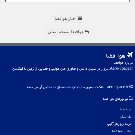
اخبار هوافضا
هوافضا-صفحه اصلی
هوا فضا
درباره هوافضا
Aero-Space.ir: پرواز در دنیای دانش و فناوری های هوایی و فضایی، از زمین تا کهکشان
aero-space.ir - مالکیت معنوی سایت هوا فضا متعلق به مالکین آن می باشد
میانبرهای هوا فضا
درباره ما
بک لینک
خرید رپورتاژ آگهی
مطالب هوا فضا