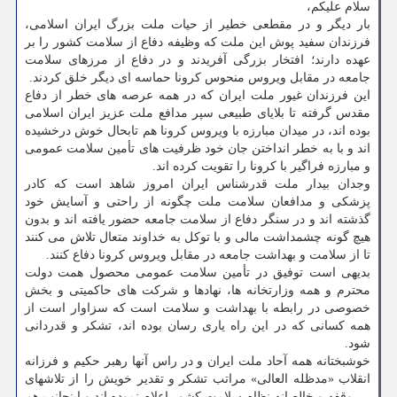
سلام علیكم،
بار دیگر و در مقطعی خطیر از حیات ملت بزرگ ایران اسلامی،
فرزندان سفید پوش این ملت كه وظیفه دفاع از سلامت كشور را بر
عهده دارند؛ افتخار بزرگی آفریدند و در دفاع از مرزهای سلامت
جامعه در مقابل ویروس منحوس كرونا حماسه ای دیگر خلق كردند.
این فرزندان غیور ملت ایران كه در همه عرصه های خطر از دفاع
مقدس گرفته تا بلایای طبیعی سپر مدافع ملت عزیز ایران اسلامی
بوده اند، در میدان مبارزه با ویروس كرونا هم تابحال خوش درخشیده
اند و با به خطر انداختن جان خود ظرفیت های تأمین سلامت عمومی
و مبارزه فراگیر با كرونا را تقویت كرده اند.
وجدان بیدار ملت قدرشناس ایران امروز شاهد است كه كادر
پزشكی و مدافعان سلامت ملت چگونه از راحتی و آسایش خود
گذشته اند و در سنگر دفاع از سلامت جامعه حضور یافته اند و بدون
هیچ گونه چشمداشت مالی و با توكل به خداوند متعال تلاش می كنند
تا از سلامت و بهداشت جامعه در مقابل ویروس كرونا دفاع كنند.
بدیهی است توفیق در تأمین سلامت عمومی محصول همت دولت
محترم و همه وزارتخانه ها، نهادها و شركت های حاكمیتی و بخش
خصوصی در رابطه با بهداشت و سلامت است كه سزاوار است از
همه كسانی كه در این راه یاری رسان بوده اند، تشكر و قدردانی
شود.
خوشبختانه همه آحاد ملت ایران و در راس آنها رهبر حكیم و فرزانه
انقلاب «مدظله العالی» مراتب تشكر و تقدیر خویش را از تلاشهای
بی وقفه و خالصانه نظام سلامت كشور اعلام نموده اند و اینجانب هم