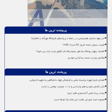
پربیننده ترین ها
خبر مهم سازمان هواپیمایی در رابطه با پروازهای فرودگاه مهرآباد و امام(ره)
قیمت سیمان عمده امروز 25 خرداد 1405
اقتصاد پنهان پوشاک چه طور میلیاردها دلار قاچاق وارد بازار می شود؟
واکنش وزارت صمت به گرانی خودرو
پربحث ترین ها
اهدای جایزه چهره برجسته علمی و فرهنگی جهاد دانشگاهی به شهید لاریجانی
بازار کشش خودرو های وارداتی ۵ تا ۱۰ میلیارد تومانی را ندارد
پشت پرده علمی آتشسوزی های اروپا
مصوبه ۸۵۶ شورای رقابت این جاده یک طرفه است