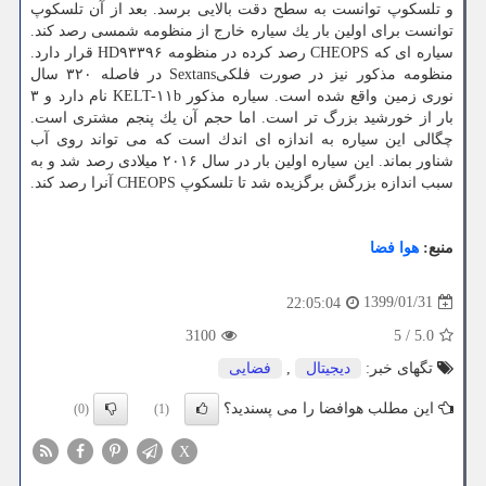
و تلسكوپ توانست به سطح دقت بالایی برسد. بعد از آن تلسكوپ
توانست برای اولین بار یك سیاره خارج از منظومه شمسی رصد كند.
سیاره ای كه CHEOPS رصد كرده در منظومه HD۹۳۳۹۶ قرار دارد.
منظومه مذكور نیز در صورت فلكیSextans در فاصله ۳۲۰ سال
نوری زمین واقع شده است. سیاره مذكور KELT-۱۱b نام دارد و ۳
بار از خورشید بزرگ تر است. اما حجم آن یك پنجم مشتری است.
چگالی این سیاره به اندازه ای اندك است كه می تواند روی آب
شناور بماند. این سیاره اولین بار در سال ۲۰۱۶ میلادی رصد شد و به
سبب اندازه بزرگش برگزیده شد تا تلسكوپ CHEOPS آنرا رصد كند.
منبع:
هوا فضا
1399/01/31
22:05:04
3100
5
/
5.0
تگهای خبر:
دیجیتال
,
فضایی
این مطلب هوافضا را می پسندید؟
(0)
(1)
X