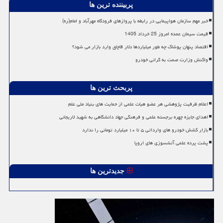
پربیننده ترین ها
خبر مهم سازمان هواپیمایی در رابطه با پروازهای فرودگاه مهرآباد و امام(ره)
قیمت سیمان عمده امروز 25 خرداد 1405
اقتصاد پنهان پوشاک چه طور میلیاردها دلار قاچاق وارد بازار می شود؟
واکنش وزارت صمت به گرانی خودرو
پربحث ترین ها
اعلام ظرفیت پژوهشی هر عضو هیات علمی از حمایت های بنیاد ملی علم
اهدای جایزه چهره برجسته علمی و فرهنگی جهاد دانشگاهی به شهید لاریجانی
بازار کشش خودرو های وارداتی ۵ تا ۱۰ میلیارد تومانی را ندارد
پشت پرده علمی آتشسوزی های اروپا
جدیدترین ها