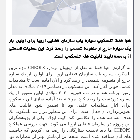
هوا فضا: تلسكوپ سیاره یاب سازمان فضایی اروپا برای اولین بار
یك سیاره خارج از منظومه شمسی را رصد كرد. این عملیات قسمتی
از پروسه تایید قابلیت های تلسكوپ است.
به گزارش هوا فضا به نقل از دیجیتال ترندز، CHEOPS تازه ترین
تلسكوپ سیاره یاب سازمان فضایی اروپا برای اولین بار یك سیاره
خارج از منظومه شمسی را رصد كرد و الان آماده است تا مشاهدات
علمی خودرا آغاز كند. این تلسكوپ در دسامبر ۲۰۱۹ میلادی به مدار
زمین پرتاب شد و در ماه فوریه ۲۰۲۰ میلادی اولین تصویر از یك
ستاره دوردست را رصد كرد. مرحله بعد آماده سازی این تلسكوپ
برای آغاز مشاهدات علمی بود تا تضمین شود قابلیت های
تصویربرداری آن فعال است. برای این منظور قرار شد تلسكوپ یك
هدف شناخته شده را عكاسی كند. كیت ایزاك یكی از پژوهشگران
این پروژه در سازمان فضایی اروپا می گوید: جهت بررسی عملكرد
CHEOPS ما باید نخست ستارگانی را رصد می كردیم كه خاصیت
های آنان شناخته شده است. نتیجه این آزمایش بهتر از انتظارات بود