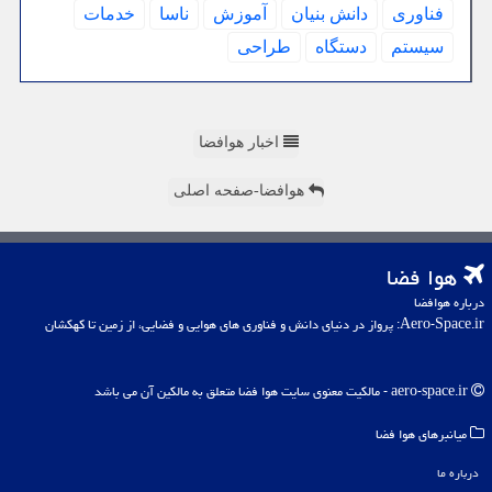
فناوری
دانش بنیان
آموزش
ناسا
خدمات
سیستم
دستگاه
طراحی
اخبار هوافضا
هوافضا-صفحه اصلی
هوا فضا
درباره هوافضا
Aero-Space.ir: پرواز در دنیای دانش و فناوری های هوایی و فضایی، از زمین تا کهکشان
aero-space.ir - مالکیت معنوی سایت هوا فضا متعلق به مالکین آن می باشد
میانبرهای هوا فضا
درباره ما