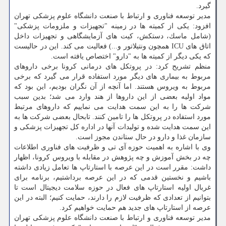
گیرد.
مدیر توسعه فناوری و ارتباط با صنعت دانشگاه علوم پزشكی تهران
افزود: یكی از كمیته ها در زمینه "تجهیزات و ملزومات پزشكی"
(شامل ماسك، دستكش، كیت های آزمایشگاهی و تجهیزات داخل
اتاق های ICU همچون ونتیلاتور و...) فعالیت می كند. این در حالیست
كه یكی دیگر از كمیته ها به "دارو" اختصاص یافته است.
منظم تشریح كرد: در پروتكل های درمانی كرونا برخی داروهای
مربوط به بیماری های دیگر مورد استفاده قرار می گیرد كه برخی
مربوط به ویروس هستند. اما آنچه از آن نگران بودیم، این بود كه
مواد اولیه بعضی از این داروها از هند وارد می شد؛ بدین سبب
شركت ها را به این سمت هدایت می نماییم كه داروهای مرتبط
مورد استفاده در پروتكل ها را تامین كنند. تابحال بعضی شركت ها به
این سمت هدایت شده و تولیدات آنها در اداره كل تجهیزات پزشكی و
سازمان غذا و دارو در حال ستاندن مجوز است.
وی با اشاره به اهمیت حوزه آی تی و ظرفیت های فناوری اطلاعات
چه در بخش آموزش و چه پژوهش در مقابله با ویروس كرونا، اظهار
داشت: مقرر است در این عرصه با استارتاپ ها تعامل زیادی داشته
باشیم و نخستین قدمی كه در این عرصه برداشتیم، برنامه برای
غربال اولیه استارتاپ های فعال در حوزه سلامت دیجیتال است تا
بتوانیم از تعدادی كه ظرفیت لازم را دارند، حمایت كنیم؛ البته در این
عرصه از استارتاپ های جدید هم حمایت خواهیم كرد.
مدیر توسعه فناوری و ارتباط با صنعت دانشگاه علوم پزشكی تهران