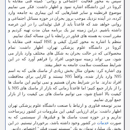
سپس به محور فعالیت "اجتماعی و روانی" كمیته فنی مقابله با
كرونا در این دانشگاه اشاره نمود و اظهار داشت: فكر می نماییم
موضوع قرنطینه و سایر فشارهایی كه این بیماری به جامعه وارد
كرده، در آینده نزدیك موجب بروز بحران در حوزه مسائل اجتماعی و
روانی خواهد شد كه قاعدتاً باید از قبل تولیداتی را در این عرصه
داشته باشیم. دراین زمینه نیز یك برنامه میان مدت تهیه كردیم و
مقرر است به هسته های فناور در رابطه با این مساله كمك نماییم.
منظم با اشاره به محور كنترل كیفی و HSE كمیته فنی مقابله با
كرونا در دانشگاه علوم پزشكی تهران، اظهار داشت: تمام
محصولاتی كه در حالت بحران به شكل های مختلف وارد بازار می
شود، می تواند زمینه سودجویی افراد را فراهم آورد كه در این
شرایط ممكنست سلامت جامعه به خطر بیفتد.
وی اشاره كرد: بعنوان مثال بخش زیادی از ماسك هایی كه به اسم
N95 وارد بازار شده، واقعاً N95 نیستند و كارایی برای محافظت
افراد ندارند. ما در شرایط بحران هستیم و نمی توانیم این ماسك ها
را از بازار جمع كنیم؛ اما قاعدتاً زمانی كه بازار از ماسك های N95 با
كیفیت بالا اشباع شود، می توانیم ماسك های بی كیفیت را از بازار
جمع آوری نماییم.
مدیر توسعه فناوری و ارتباط با صنعت دانشگاه علوم پزشكی تهران
اظهار داشت: برای ارزیابی كیفی این ملزومات در كشور زیرساخت
نداریم و در حوزه تست ماسك ها و فیلترها، از سیستمی كه به
صورت
خدمات
در كشور وجود داشته باشد، برخوردار نیستیم. در این
بخش یك میلیارد تومان به یك "سیستم تست فیلتر" اختصاص دادیم.