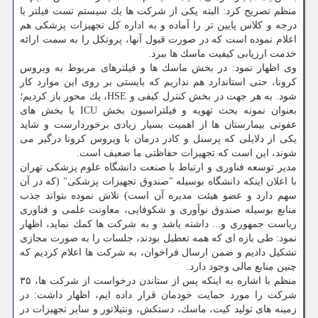
منظم تصریح كرد: البته یكی از شركت ها یك سیستم تست فیلتر با
درجه و كلاس پایین تر را آماده و به اداره كل تجهیزات پزشكی هم
اعلام نموده است كه در صورت قبول آنها، پروتكل را به سمت ارائه
خدمت ارزیابی كیفیت ماسك ها ببرد.
وی اظهار نمود: در بخش ماسك ها و فیلترهای مربوط به ویروس
كرونا، حتی استاندارد هم نداریم كه بایستی بر روی این موارد كار
شود. به هر جهت در بخش كنترل كیفی و HSE، یك محور باز كردیم؛
بعنوان نمونه بحث تهویه و فیلتراسیون بخش ICU یا بخش های
عفونی بیمارستان ها از اهمیت بسیار زیادی برخوردارست و شاید
یكی از دلایلی كه پرسنل و كادر درمان با ویروس كرونا درگیر می
شوند، این است كه تجهیزات حفاظتی ما ضعیف است.
مدیر توسعه فناوری و ارتباط با صنعت دانشگاه علوم پزشكی تهران
با اعلان اینكه دانشگاه بوسیله "صندوق تجهیزات پزشكی" (كه در آن
سهم دارد و عضو هیئت مدیره آن است) تلاش نموده بتواند جذب
منابع بوسیله صندوق نوآوری و شكوفایی، معاونت علمی و فناوری
ریاست جمهوری و... داشته باشد و به شركت ها كمك نماید، اظهار
نمود: طی بازه ای كه همه تعطیل بودند، جلسات را به صورت مجازی
تشكیل دادیم و ضمن ارسال فراخوان، به شركت ها اعلام كردیم كه
چنین منابع مالی وجود دارد.
منظم با اشاره به اینكه پس از ستاندن درخواست از شركت ها، ۳۵
شركت را مورد حمایت خودمان قرار داده ایم، اظهار داشت: در
زمینه های تولید كیت، ماسك، دستكش، ونتیلاتور و سایر تجهیزات در