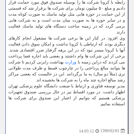
رابطه با كرونا شركت ها را بوسیله صندوق فوق مورد حمایت قرار
دادیم و مبلغ ۵۰ میلیون تومان برای شركت ها برقرار شد كه قسمتی
از این حمایت در حوزه هایی مثل تولید ماسك به صورت كوتاه مدت
و در سایر حوزه ها به صورت میان مدت است و به شركت هایی
برمی گردد كه در زمینه ساخت دستگاه های تولید ماسك فعالیت
دارند.
وی افزود: در كنار این ها برخی شركت ها مشغول انجام كارهای
دیگری بودند كه ارتباطی با كرونا نداشت و امكان سوق دادن فعالیت
آنها با كرونا میسر نبود كه در این برهه گرفتار ضرر اقتصادی شدند.
برخی از این شركت ها وام داشتند و بعضی باید اجاره فضا پرداخت
می كردند كه دراین زمینه با
وزارت
بهداشت رایزنی كردیم تا شركت
ها بتوانند مبالغ پرداختی را در چارچوب قسط و ظرف مدت طولانی
تری (مثلاً دو سال) به ما برگردانند. این در حالیست كه بعضی مراكز
رشد مبالغ اجاره چند ماه را به شركت ها بخشیده اند.
مدیر توسعه فناوری و ارتباط با صنعت دانشگاه علوم پزشكی تهران
اظهار داشت: در مورد اقساط نیز در حال بررسی صندوق تجهیزات
پزشكی هستیم كه بتوانیم از اعتبار این صندوق برای شركت ها
استفاده نمائیم.
1399/02/01
14:03:12