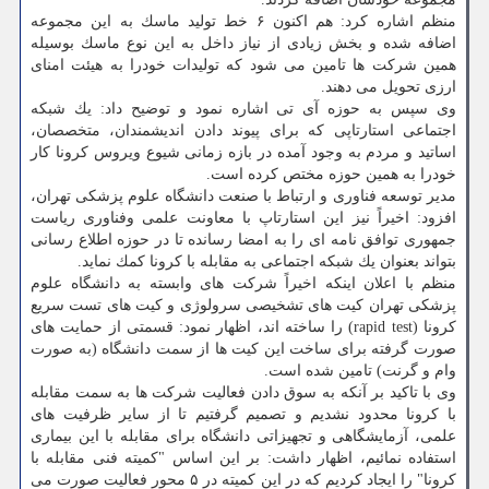
منظم اشاره كرد: هم اكنون ۶ خط تولید ماسك به این مجموعه
اضافه شده و بخش زیادی از نیاز داخل به این نوع ماسك بوسیله
همین شركت ها تامین می شود كه تولیدات خودرا به هیئت امنای
ارزی تحویل می دهند.
وی سپس به حوزه آی تی اشاره نمود و توضیح داد: یك شبكه
اجتماعی استارتاپی كه برای پیوند دادن اندیشمندان، متخصصان،
اساتید و مردم به وجود آمده در بازه زمانی شیوع ویروس كرونا كار
خودرا به همین حوزه مختص كرده است.
مدیر توسعه فناوری و ارتباط با صنعت دانشگاه علوم پزشكی تهران،
افزود: اخیراً نیز این استارتاپ با معاونت علمی وفناوری ریاست
جمهوری توافق نامه ای را به امضا رسانده تا در حوزه اطلاع رسانی
بتواند بعنوان یك شبكه اجتماعی به مقابله با كرونا كمك نماید.
منظم با اعلان اینكه اخیراً شركت های وابسته به دانشگاه علوم
پزشكی تهران كیت های تشخیصی سرولوژی و كیت های تست سریع
كرونا (rapid test) را ساخته اند، اظهار نمود: قسمتی از حمایت های
صورت گرفته برای ساخت این كیت ها از سمت دانشگاه (به صورت
وام و گرنت) تامین شده است.
وی با تاكید بر آنكه به سوق دادن فعالیت شركت ها به سمت مقابله
با كرونا محدود نشدیم و تصمیم گرفتیم تا از سایر ظرفیت های
علمی، آزمایشگاهی و تجهیزاتی دانشگاه برای مقابله با این بیماری
استفاده نمائیم، اظهار داشت: بر این اساس "كمیته فنی مقابله با
كرونا" را ایجاد كردیم كه در این كمیته در ۵ محور فعالیت صورت می