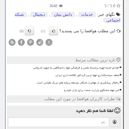
3648
5
/
5.0
تگهای خبر:
خدمات
,
دانش بنیان
,
دیجیتال
,
شبكه
اجتماعی
این مطلب هوافضا را می پسندید؟
(0)
(1)
X
تازه ترین مطالب مرتبط
اهدای جایزه چهره برجسته علمی و فرهنگی جهاد دانشگاهی به شهید لاریجانی
ضعف سیاستگذاری مهم ترین گره کور گلخانه داری ایران
راهکار پیشگیری از مهاجرت نخبگان توسعه پروژه های بزرگ مقیاس است
خبر مهم سخنگوی وزارت صمت برای بازار خودرو
نظرات کاربران هوافضا در مورد این مطلب
لطفا شما هم
نظر دهید