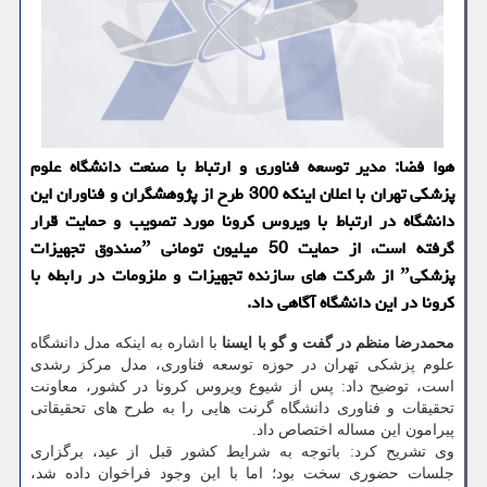
هوا فضا: مدیر توسعه فناوری و ارتباط با صنعت دانشگاه علوم
پزشكی تهران با اعلان اینكه 300 طرح از پژوهشگران و فناوران این
دانشگاه در ارتباط با ویروس كرونا مورد تصویب و حمایت قرار
گرفته است، از حمایت 50 میلیون تومانی ˮصندوق تجهیزات
پزشكیˮ از شركت های سازنده تجهیزات و ملزومات در رابطه با
كرونا در این دانشگاه آگاهی داد.
محمدرضا منظم
در گفت و گو با ایسنا
با اشاره به اینكه مدل دانشگاه
علوم پزشكی تهران در حوزه توسعه فناوری، مدل مركز رشدی
است، توضیح داد: پس از شیوع ویروس كرونا در كشور، معاونت
تحقیقات و فناوری دانشگاه گرنت هایی را به طرح های تحقیقاتی
پیرامون این مساله اختصاص داد.
وی تشریح كرد: باتوجه به شرایط كشور قبل از عید، برگزاری
جلسات حضوری سخت بود؛ اما با این وجود فراخوان داده شد،