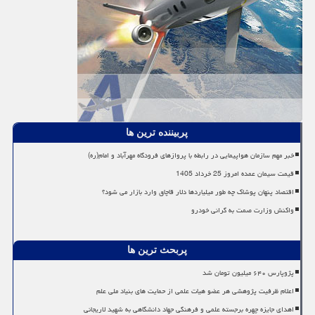
پربیننده ترین ها
خبر مهم سازمان هواپیمایی در رابطه با پروازهای فرودگاه مهرآباد و امام(ره)
قیمت سیمان عمده امروز 25 خرداد 1405
اقتصاد پنهان پوشاک چه طور میلیاردها دلار قاچاق وارد بازار می شود؟
واکنش وزارت صمت به گرانی خودرو
پربحث ترین ها
پژوپارس ۶۴۰ میلیون تومان شد
اعلام ظرفیت پژوهشی هر عضو هیات علمی از حمایت های بنیاد ملی علم
اهدای جایزه چهره برجسته علمی و فرهنگی جهاد دانشگاهی به شهید لاریجانی