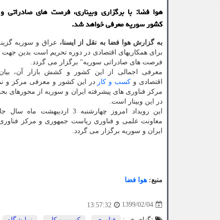
هوا فضا: با برگزاری وبیناری، فرصت های صادراتی و م
كشور سوریه معرفی خواهد شد.
به گزارش هوا فضا به نقل از ایسنا،
عراق و سوریه گزین
برای همكاریهای اقتصادی در دوره تحریم است بدین جهت و
فرصت های صادراتی سوریه" برگزار می گردد.
معرفی اجمالی از این كشور و كشش بازار آن، بیا
اقتصادی و
كسب و كار
در این كشور و معرفی مركز و نم
مركز فناوری های پیشرفته ایران و سوریه از محورهای بحث
در این وبینار است.
این رویداد امروز چهارشنبه 3 اردیبهشت م
معاونت علمی و فناوری ریاست جمهوری و مركز فناوری 
ایران و سوریه برگزار می گردد.
منبع:
هوا فضا
1399/02/04
13:57:32
تگهای خبر:
فناوری
,
كسب و كار
,
نمایشگاه