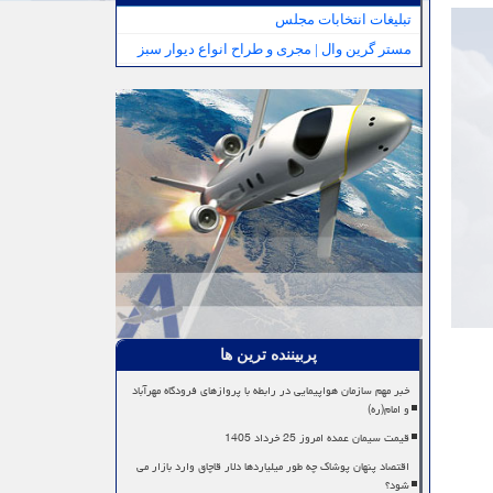
تبلیغات انتخابات مجلس
مستر گرین وال | مجری و طراح انواع دیوار سبز
پربیننده ترین ها
خبر مهم سازمان هواپیمایی در رابطه با پروازهای فرودگاه مهرآباد
و امام(ره)
قیمت سیمان عمده امروز 25 خرداد 1405
اقتصاد پنهان پوشاک چه طور میلیاردها دلار قاچاق وارد بازار می
شود؟