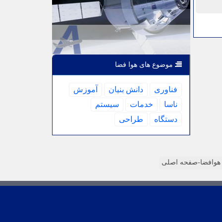
موضوع های هوا فضا
فناوری
دانش بنیان
آموزش
ناسا
خدمات
سیستم
دستگاه
طراحی
وافضا-صفحه اصلی