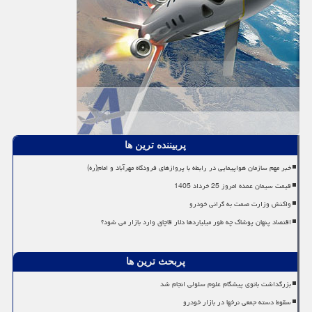
پربیننده ترین ها
خبر مهم سازمان هواپیمایی در رابطه با پروازهای فرودگاه مهرآباد و امام(ره)
قیمت سیمان عمده امروز 25 خرداد 1405
واکنش وزارت صمت به گرانی خودرو
اقتصاد پنهان پوشاک چه طور میلیاردها دلار قاچاق وارد بازار می شود؟
پربحث ترین ها
بزرگداشت بانوی پیشگام علوم سلولی انجام شد
سقوط دسته جمعی نرخها در بازار خودرو