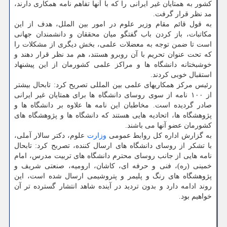
کشور به همتایان غیر ایرانی را که با آنها تفاهم نامه همکاری دارند،
مد نظر قرار گرفت.
به قول قائم مقام وزیر علوم در امور بین الملل، هدف از این
مکاتبات، باز کردن باب گفتگو میان محققان و دانشمندان جهانی
است تا ضمن توجه به معضلات علمی، بخش دیگری از مشکلات را
که تحت عنوان تحریم با آن روبرو هستند، هم مد نظر قرار دهند و
خوشبختانه دانشگاه ها و مراکز علمی کشورمان از این پیشنهاد
استقبال خوبی کردند.
رئیس مرکز همکاریهای علمی بین المللی تصریح کرد: تابحال بیشتر
از ۱۰۰ نامه از سوی روسای دانشگاه ها برای همتایان غیر ایرانی
صادر گردیده است. مخاطبان این نامه ها علاوه بر دانشگاه ها و
پژوهشگاه ها، اتحادیه هایی هستند که دانشگاه ها و پژوهشگاه های
کشورمان عضو آنها می باشند.
به گزارش اداره کل روابط عمومی
وزارت
علوم، دکتر سالار آملی،
با تشکر از روسای دانشگاه های ارسال کننده، تصربح کرد: تابحال
نامه هایی از جانب روسای محترم دانشگاه های تربیت مدرس، امام
خمینی (ره)، فنی و حرفه ای، کاشان، ارومیه، صنعتی شریف و
پژوهشگاه های رنگ و پلیمر و پتروشیمی ارسال شده است، این
روند ادامه دارد و بدون تردید در آینده شاهد انتشار گسترده تر آن
خواهیم بود.