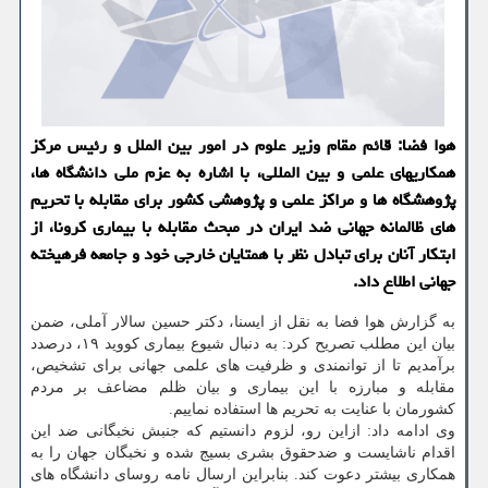
هوا فضا: قائم مقام وزیر علوم در امور بین الملل و رئیس مركز
همكاریهای علمی و بین المللی، با اشاره به عزم ملی دانشگاه ها،
پژوهشگاه ها و مراكز علمی و پژوهشی كشور برای مقابله با تحریم
های ظالمانه جهانی ضد ایران در مبحث مقابله با بیماری كرونا، از
ابتكار آنان برای تبادل نظر با همتایان خارجی خود و جامعه فرهیخته
جهانی اطلاع داد.
به گزارش هوا فضا به نقل از ایسنا، دکتر حسین سالار آملی، ضمن
بیان این مطلب تصریح کرد: به دنبال شیوع بیماری کووید ۱۹، درصدد
برآمدیم تا از توانمندی و ظرفیت های علمی جهانی برای تشخیص،
مقابله و مبارزه با این بیماری و بیان ظلم مضاعف بر مردم
کشورمان با عنایت به تحریم ها استفاده نماییم.
وی ادامه داد: ازاین رو، لزوم دانستیم که جنبش نخبگانی ضد این
اقدام ناشایست و ضدحقوق بشری بسیج شده و نخبگان جهان را به
همکاری بیشتر دعوت کند. بنابراین ارسال نامه روسای دانشگاه های