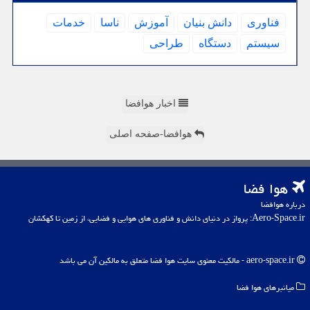
فناوری
دانش بنیان
آموزش
ناسا
خدمات
سیستم
دستگاه
طراحی
اخبار هوافضا
هوافضا-صفحه اصلی
هوا فضا
درباره هوافضا
Aero-Space.ir: پرواز در دنیای دانش و فناوری های هوایی و فضایی، از زمین تا کهکشان
aero-space.ir - مالکیت معنوی سایت هوا فضا متعلق به مالکین آن می باشد
میانبرهای هوا فضا