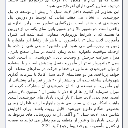
است كه هر كدام از میدان ۱۸۰ درجه ای برخوردار می باشند.
درنتیجه تصاویر كمی دارای اعوجاج می شوند.
این تصاویر كم كیفیت داخل لایت سیل ۲ ر پیش از توسعه ی پنل
خورشیدی آن نشان می دهند. نمایی كه توسط دو دوربین پنل
خورشیدی ثبت شده است. بزرگنمایی تصاویر سه برابر اندازه ی
واقعی است. دو تصویر بالا و دو تصویر پائین نمای یكسانی از دوربین
ها هستند كه با شرایط نورپردازی متفاوتی ثبت شده اند. كنترل
مأموریت لایت سیل ۲، یا داشبورد آن با هر بار ارتباط این ماهواره با
زمین به روزرسانی می شود. این داشبورد منبعی غنی از داده ها
ازجمله موقعیت ماهواره، مدت زمان اقامت در مدار، سطح باتری،
میزان سرعت چرخش و وضعیت بادبان خورشیدی آن است. لایت
سیل ۲ بلندپروازانه تر از مأموریت نسل پیشینش است و با استفاده
از توان خورشیدی به مانور در فضا و حركت در مدارهای مختلف آن
خواهد پرداخت. هر دو فضاپیمای لایت سیل كاملا با سرمایه گذاری
شهروندان ساخته شده اند و بیشتر از ۴۰ هزار نفر برای پشتیبانی از
این مأموریت و توسعه ی بادبان خورشیدی آن مشاركت كرده اند.
میزان سرمایه گذاری ها از ۵ دلار تا بیشتر از ۱ میلیون دلار متغیر
است. قدم بعدی لایت سیل ۲ باز كردن بادبان های خورشیدی است.
ماهیت انعكاسی بادبان سبب می شود ماهواره از دید ناظران زمینی
بخصوص هنگام طلوع خورشید، قابل رویت باشند. برای افزایش
شانس دیدن لایت سیل ۲ و آگاهی از به روزرسانی های مربوط به
باز شدن بادبان ها و عبور از منطقه ی موردنظر می توانید به صفحه
ی كنترل مأموریت این فضاپیما رجوع كنید. 2121