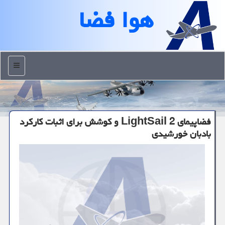
هوا فضا
منو
فضاپیمای LightSail 2 و كوشش برای اثبات كاركرد
بادبان خورشیدی