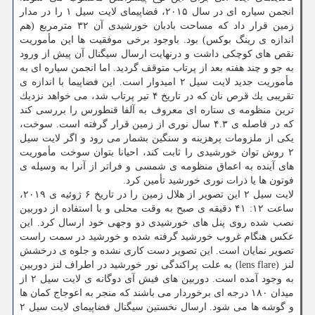
انجمن سیاره ای در سال ۲۰۱۵، فضاپیمای لایت سیل ۱ را در مدار
زمین قرار داد كه مساحت بادبان خورشیدی آن ۳۲ مترمربع (هم
اندازه ی رینگ بوكس) بود. باوجود برخی موفقیت ها این مأموریت
نقص های كوچكی داشت و درنهایت ارسال سیگنال آن پیش از ورود
به جو و چند هفته بعد از پرتاب متوقف گردید. اما انجمن سیاره ای به
مأموریت جدید لایت سیل ۲ امیدوار است. این فضاپیما با اندازه ی
تقریبی یك قرص نان كه در تاریخ ۴ تیر پرتاب شد، می خواهد نزدیك
ترین منظومه ی ستاره ای معروف به آلفا قنطورس را بررسی كند
كه در فاصله ی ۴.۳ سال نوری از زمین قرار گرفته است. سوخت،
یكی از ملزومات پرهزینه و سنگین بشمار می رود و اگر لایت سیل
۲ روش توان خورشیدی را ثابت كند، احیانا بتوان سوخت مأموریت
های آینده به اعماق منظومه ی شمسی و فراتر از آنرا به وسیله ی
فوتون ها یا ذرات نوری خورشید تأمین كرد.
لایت سیل ۲ این تصویر از هلال زمین را در تاریخ ۶ ژوئیه ی ۲۰۱۹،
ساعت ۱۲: ۴۱ دقیقه ی صبح به وقت محلی و با استفاده از دوربین
نصب شده روی پنل های خورشیدی دو وجهی خود ارسال كرد. این
عكس هنگام غروب خورشید گرفته شده و خورشید در سمت راست
تصویر نمایان است. این تصویر دست كاری نشده و جلوه ی درخشش
لنز (lens flare) به علت پراكندگی نور خورشید در اطراف لنز دوربین
به وجود آمده است. دوربین های فیش آی دوگانه ی لایت سیل ۲ از
میدان ۱۸۰ درجه ای برخوردار می باشند كه منجر به اعوجاج كمان ها
و گوشه ها می شود. ارسال نخستین سیگنال فضاپیمای لایت سیل ۲