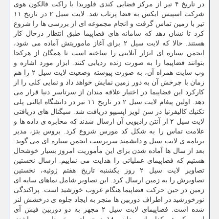
در تاریخ ۴ تیر از مركز فضایی كندی فلوریدا با راكت فالكون هوی
شركت اسپیس ایكس به فضا پرتاب شد. لایت سیل ۲ در تاریخ ۱۱
تیر با زمین تماس گرفت و انجام مجموعه ای از بررسی ها را شروع
كرد تا نشان دهد كه سامانه های فضاپیما طبق انتظار درحال كار
هستند. حالا كه لایت سیل ۲ برای آغاز ماموریتش آماده می شود،
انجمن سیاره ای ابزار آنلاینی را ساخته است تا همگان از هركجا
بتوانند فضاپیما را به صورت زنده ردیابی كنند. ابزار مورد اشاره و
وب سایت همراه آن، به صورت پیوسته وضعیت لایت سیل ۲ را هم
زمان با چرخش آن به دور زمین نمایش خواهد داد و نمایی كلی را از
كاركرد این فضاپیما در اختیار علاقه مندان از سرتاسر دنیا قرار می
دهد. اولین پیغام لایت سیل ۲ در تاریخ ۱۱ تیر در دانشگاه ایالتی پلی
تكنیك كالیفرنیا در سن لویز اپسیپو دریافت شد. سیگنال های دریافتی
لایت سیل ۲ از آنتن رادیویی آن ارسال شدند كه مخابره ی داده ها و
علامت تماس را به شكل كد مورس شروع كرد. بروس بتز، مدیر
برنامه ی لایت سیل و دانشمند سرپرست انجمن سیاره ای می گوید:
بعد از سال ها آماده شدن برای این مأموریت امروز بسیار خوشحال
هستیم كه فضاپیمای عملیاتی را هدایت می نماییم. ارسال نخستین
تصاویر لایت سیل ۲ روز یكشنبه تاریخ هفتم ژوئیه، نخستین
تصاویرش را به زمین ارسال كرد. این تصاویر شامل نماهای سایه ای
زمین در حین حركت فضاپیما هنگام غروب خورشید است. پراكندگی
نورخورشید در اطراف دوربین ها منجر به ایجاد جلوه ی درخشش لنز
شده است. فضاپیمای لایت سیل ۲ مجهز به دو دوربین فیش آی