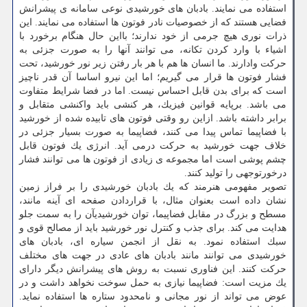
استفاده می نمایند. بادبان های خورشیدی نوعی سامانه ی پیشرانش
فضایی هستند كه از خصوصیات نادر فوتون ها استفاده می نمایند. این
ذرات نوری هیچ جرمی از خود ندارند؛ بااین حال هنگام برخورد با
اشیاء با وارد كردن تكانه، می توانند آنها را به صورت جزئی به
حركت وادارند. ما انسان ها هم با هر بار رفتن زیر نور خورشید، تحت
فشار فوتون ها قرار می گیریم؛ اما این نیرو اساسا آن قدر ناچیز
است كه برای بدن قابل احساس نیست. اما در فضا شرایط متفاوت
می باشد. برپایه قوانین فیزیك، هر كنشی باید واكنشی متقابل و
برابر داشته باشد. ازاین رو وقتی فوتون های تابیده شده از خورشید
با فضاپیما تماس پیدا می كنند، فضاپیما به صورت بسیار جزئی در
خلاف جهت خورشید به حركت درمی آید. انرژی یك فوتون قابل
چشم پوشی است اما مجموعه ی زیادی از فوتون ها می توانند فشار
درخورتوجهی را تولید كنند.
تصویر مفهومی هنرمند كه یك بادبان خورشیدی را بر فراز زمین
نشان داده است بعنوان مثال، با قراردادن صفحه ای آینه مانند،
مسطح و بزرگ در مقابل فضاپیما، توان خورشیدیآن را به سمت جلو
هدایت می كند. برای جذب و كنترل نور خورشید باید از مصالح قوی و
سبك استفاده نمود. به نقل از انجمن سیاره ای، بادبان های
خورشیدی می توانند مانند بادبان های عادی در جهت های مختلف
حركت كنند. این فناوری نسبت به روش های پیشرانش دیگر دارای
یك مزیت است: فضاپیما نیازی به حمل سوخت نخواهد داشت و در
عوض می تواند از نور مجانی و نامحدود ستاره ها استفاده نماید.