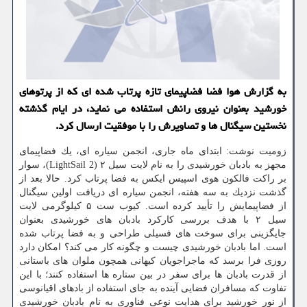
به گزارش هوا فضا فضاپیمای تازه پرتاب شده ای كه از پرتوهای
خورشید بعنوان نیروی رانش استفاده می نماید، در ایام گذشته
نخستین سیگنال ها و تصاویرش را با موفقیت ارسال كرد.
زومیت نوشت: ابتدای ماه جاری، انجمن سیاره ای، یك فضاپیمای
مجهز به بادبان خورشیدی را به نام لایت سیل ۲ (LightSail 2)، سوار
بر راكت فالكون هوی اسپیس ایكس به فضا پرتاب كرد. حالا بعد از
گذشت نزدیك به سه هفته، انجمن سیاره ای دریافت اولین سیگنال
از فضاپیمایش را تأیید كرده است. كیوب ست ۵ كیلوگرمی لایت
سیل ۲ با هدف بررسی كاركرد بادبان های خورشیدی بعنوان
جایگزینی برای سوخت های فسیلی طراحی و به فضا پرتاب شده
است. اما بادبان خورشیدی چیست و چگونه كار می كند؟ امكان دارد
روزی فرا برسد كه ماجراجویان كیهانی همچون ملوان های باستانی
از قدرت بادبان ها برای سفر در بین ستاره ها استفاده كنند؛ با این
تفاوت كه مسافران فضایی آینده به جای استفاده از بادهای اقیانوسی
از نور خورشید برای هدایت نوعی فناوری به نام بادبان خورشیدی