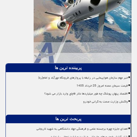
پربیننده ترین ها
خبر مهم سازمان هواپیمایی در رابطه با پروازهای فرودگاه مهرآباد و امام(ره)
قیمت سیمان عمده امروز 25 خرداد 1405
اقتصاد پنهان پوشاک چه طور میلیاردها دلار قاچاق وارد بازار می شود؟
واکنش وزارت صمت به گرانی خودرو
پربحث ترین ها
اهدای جایزه چهره برجسته علمی و فرهنگی جهاد دانشگاهی به شهید لاریجانی
بازار کشش خودرو های وارداتی ۵ تا ۱۰ میلیارد تومانی را ندارد