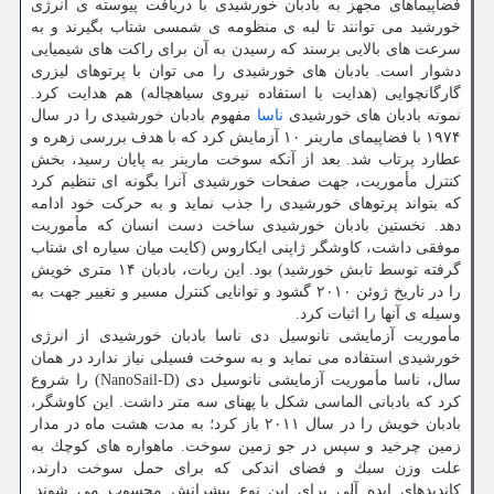
فضاپیماهای مجهز به بادبان خورشیدی با دریافت پیوسته ی انرژی
خورشید می توانند تا لبه ی منظومه ی شمسی شتاب بگیرند و به
سرعت های بالایی برسند كه رسیدن به آن برای راكت های شیمیایی
دشوار است. بادبان های خورشیدی را می توان با پرتوهای لیزری
گارگانچوایی (هدایت با استفاده نیروی سیاهچاله) هم هدایت كرد.
نمونه بادبان های خورشیدی
ناسا
مفهوم بادبان خورشیدی را در سال
۱۹۷۴ با فضاپیمای مارینر ۱۰ آزمایش كرد كه با هدف بررسی زهره و
عطارد پرتاب شد. بعد از آنكه سوخت مارینر به پایان رسید، بخش
كنترل مأموریت، جهت صفحات خورشیدی آنرا بگونه ای تنظیم كرد
كه بتواند پرتوهای خورشیدی را جذب نماید و به حركت خود ادامه
دهد. نخستین بادبان خورشیدی ساخت دست انسان كه مأموریت
موفقی داشت، كاوشگر ژاپنی ایكاروس (كایت میان سیاره ای شتاب
گرفته توسط تابش خورشید) بود. این ربات، بادبان ۱۴ متری خویش
را در تاریخ ژوئن ۲۰۱۰ گشود و توانایی كنترل مسیر و تغییر جهت به
وسیله ی آنها را اثبات كرد.
مأموریت آزمایشی نانوسیل دی ناسا بادبان خورشیدی از انرژی
خورشیدی استفاده می نماید و به سوخت فسیلی نیاز ندارد در همان
سال، ناسا مأموریت آزمایشی نانوسیل دی (NanoSail-D) را شروع
كرد كه بادبانی الماسی شكل با پهنای سه متر داشت. این كاوشگر،
بادبان خویش را در سال ۲۰۱۱ باز كرد؛ به مدت هشت ماه در مدار
زمین چرخید و سپس در جو زمین سوخت. ماهواره های كوچك به
علت وزن سبك و فضای اندكی كه برای حمل سوخت دارند،
كاندیدهای ایده آلی برای این نوع پیشرانش محسوب می شوند.