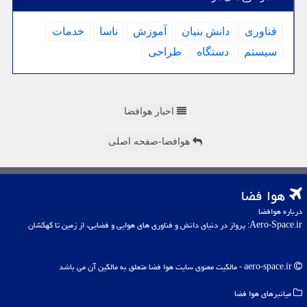
فناوری
دانش بنیان
آموزش
ناسا
خدمات
سیستم
دستگاه
طراحی
اخبار هوافضا
هوافضا-صفحه اصلی
هوا فضا
درباره هوافضا
Aero-Space.ir: پرواز در دنیای دانش و فناوری های هوایی و فضایی، از زمین تا کهکشان
aero-space.ir - مالکیت معنوی سایت هوا فضا متعلق به مالکین آن می باشد
میانبرهای هوا فضا