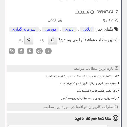
1398/07/04
13:38:16
4998
5
/
5.0
تگهای خبر:
آنلاین
,
باتری
,
دوربین
,
سرمایه گذاری
این مطلب هوافضا را می پسندید؟
(0)
(1)
X
تازه ترین مطالب مرتبط
بازار کشش خودرو های وارداتی ۵ تا ۱۰ میلیارد تومانی را ندارد
مصوبه ۸۵۶ شورای رقابت این جاده یک طرفه است
ترمز تغییر قیمت خودرو کشیده شد
برنامه ریزی برای ورود ۷۵ هزار خودروی به کشور
نظرات کاربران هوافضا در مورد این مطلب
لطفا شما هم
نظر دهید