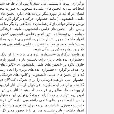
برگزاری است و پیشبینی می شود تا پس از برطرف شدن مشک
انتخابات سالانه انجمن های علمی دانشجویی به صورت مجا
ایشان در ادامه در مورد دیگر برنامه های اداره انجمن 
علمی دانشجویی ( مانند جشنواره حرکت) برگزار گردد که 
نویس و نظرخواهی از کارشناسان دانشگاهی و دیگر صاحب نظ
رئیس اداره انجمن های علمی دانشجویی معاونت فرهنگی 
خواست آن توسط نخستین انجمن علمی دانشجویی کشوری فن
اظهار داشت: مجوز انتشار «نشریه دانشجویی فاس» به ا
به درخواست مجوز فعالیت نشریات علمی دانشجویی هم در
کمترین زمان ممکن رسیدگی شود.
پورقاسم برگزاری «جشنواره ایده های برتر» را از دیگ
«جشنواره ایده های برتر» برای نخستین بار در کشور پار
جاری علاوه بر «انجمن های علمی دانشجویی»، «کانون های 
وی هدف برگزاری «جشنواره ایده های برتر» را ایجاد زمین
کدام از انجمن های علمی دانشجویی و کانون های فرهنگی فع
جشنواره می خواهیم فرصتی را برای شرکت کنندگان فراهم 
گذاشته و از هم ایده بگیرند. فراخوان ارسال آثار اردی
امیدواریم بتوانیم در دهه کرامت برندگان نهایی این جشنواره 
رئیس اداره انجمن های علمی دانشجویی اداره کل فرهن
جلسات حضوری با دانشجویان و دبیران کشوری و دانشگاه
اظهار داشت: اولین نشست مجازی را با حضور مدیر کل م