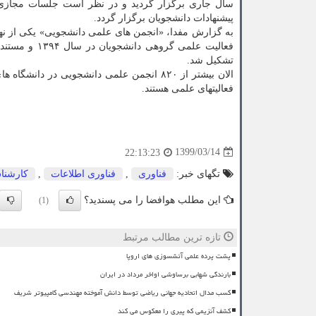
سال جاری برگزار گردید و در نظر است جلسات مجاز
پیشنهادات دانشجویان برگزار گردد.
به گزارش مفدا، «انجمن های علمی دانشجویی» یکی از نها
فعالیت علمی 
تشکیل شد.
فعالیتهای علمی هستند.
1399/03/14
22:13:23
تگهای خبر:
فناوری
,
فناوری اطلاعات
,
كارشنا
این مطلب هوافضا را می پسندید؟
(1)
تازه ترین مطالب مرتبط
پشت پرده علمی آتشسوزی های اروپا
بارندگی شهابی برساوشی اواخر مرداد در ایران
کسب مدال اتحادیه جهانی ریاضی توسط دانش آموخته مهندسی کامپیوتر شریف
کشف آنزیمی که پیری را معکوس می کند