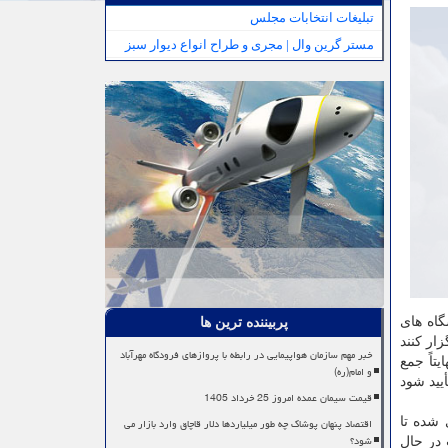
تبلیغات انتخابات مجلس
مستر گرین وال | مجری و طراح انواع دیوار سبز
گاه های
پربیننده ترین ها
ار کنند
خبر مهم سازمان هواپیمایی در رابطه با پروازهای فرودگاه مهرآباد
تاً جمع
و امام(ره)
یید شود
قیمت سیمان عمده امروز 25 خرداد 1405
اقتصاد پنهان پوشاک چه طور میلیاردها دلار قاچاق وارد بازار می
 شده تا
شود؟
 در حال