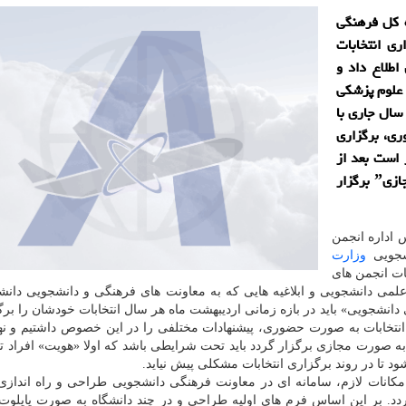
ه كل فرهنگی
ی انتخابات
طلاع داد و
 علوم پزشكی
سال جاری با
ری، برگزاری
 است بعد از
فراهم شدن زیرساخت های لازم انتخابات به صورت ˮمجازیˮ برگزار
 اداره انجمن
شجویی
وزارت
ات انجمن های
لمی دانشجویی و ابلاغیه هایی که به معاونت های فرهنگی و دانشجویی دانش
نشجویی» باید در بازه زمانی اردیبهشت ماه هر سال انتخابات خودشان را برگز
انتخابات به صورت حضوری، پیشنهادات مختلفی را در این خصوص داشتیم و نهای
به صورت مجازی برگزار گردد باید تحت شرایطی باشد که اولا «هویت» افراد تأ
د تا در روند برگزاری انتخابات مشکلی پیش نیاید.
مکانات لازم، سامانه ای در معاونت فرهنگی دانشجویی طراحی و راه اندازی
د. بر این اساس فرم های اولیه طراحی و در چند دانشگاه به صورت پایلوت