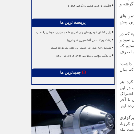
گرفته و
واکنش وزارت صمت به گرانی خودرو
جمن های
وین پیش
پربحث ترین ها
بازار کشش خودرو های وارداتی ۵ تا ۱۰ میلیارد تومانی را ندارد
 که در
پشت پرده علمی آتشسوزی های اروپا
 نمود و
تیم که
مصوبه ۸۵۶ شورای رقابت این جاده یک طرفه است
 با صرف
بارندگی شهابی برساوشی اواخر مرداد در ایران
ر داشت:
 که سال
جدیدترین ها
کرد: هر
 در این
 اشتراک
 تا آخر
د و در مجموع ۱۵۰ اثر را دریافت کرده ایم.
رگزاری
 کرونا،
هشت ماه