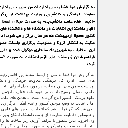
به گزارش هوا فضا رئیس اداره انجمن های علمی ادار
معاونت فرهنگی و دانشجویی وزارت بهداشت از برگزار
«انجمن های علمی دانشجویی» به صورت مجازی امسال ا
اظهار داشت: این انتخابات در دانشگاه ها و دانشكده های
كشور معمولاً اردیبهشت ماه هر سال برگزار می شود، اما 
عنایت به انتشار كرونا و ممنوعیت برگزاری جلسات حضو
این انتخابات به شهریورماه سالجاری موكول شده و مقرر
گردد.
به گزارش هوا فضا به نقل از ایسنا، محمد پور قاسم رئیس
های علمی اداره کل فرهنگی معاونت فرهنگی و دان
بهداشت ضمن بیان این مطلب، در مورد مدل اجرای انتخاب
علمی امسال توضیح داد: طبق شیوه نامه فعالیت انجمن ع
علوم پزشکی کشور ابلاغ گردیده است، «انجمن های علمی دا
اما با عنایت به وضع موجود کشور و عدم امکان برگزاری 
بندی شد که اگر قرار باشد که انتخابات انجمن های علمی 
و همینطور «قابلیت نظارت» از جانب دانشگاه امکان پذیر شو
وی افزود: بدین منظور با فراهم آوردن زیر ساخت ها و ا
انتخابات به صورت متمرکز و به صورت مجازی برگزار گرد