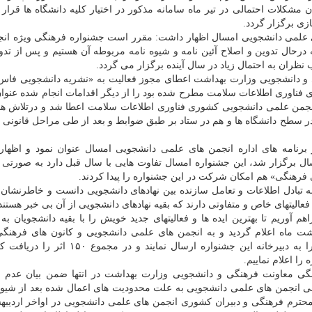
لات احتمالی در تیر ماه سامانه مذکور در اختیار کلیه دانشگاه ها قرار 
زی برگزار گردد.
های علمی دانشجویی امسال اظهار داشت: مقرر است جشنواره فرهنگی ویژه ان
درحال تدوین و اصلاح آئین نامه و شیوه نامه مربوطه آن هستیم و پس از تد
ران به احتمال زیاد در سال آینده برگزار می گردد.
و دانشجویی وزارت بهداشت اعطای مجوز فعالیت به «نشریه دانشجویی فاس»
اوری اطلاعات سلامت مطرح شده بود را از دیگر اقدامات انجام شده عنوان
نجمن علمی دانشجویی کشوری فناوری اطلاعات سلامت اعطا شد و درتلاش هس
 سطح دانشگاه ها و هم در ستاد بر طبق ضوابط و بعد از طی مراحل قانونی
ر برنامه های اداره انجمن های علمی دانشجویی امسال عنوان نمود و اظها
سال برگزار شد، این جشنواره امسال تفاوت هایی با سال قبل دارد به صورتی
فرهنگی» هم امکان شرکت در این جشنواره را پیدا کردند.
ه تبادل اطلاعات و تعامل سازنده بین نهادهای دانشجویی دانست و خاطرنشان 
الیتهای خاص و متفاوتی دارند که بقیه نهادهای دانشجویی از آن بی خبر هستند،
آوریم تا بهترین ایده ها و فعالیتهای جدید خویش را با بقیه دانشجویان به
بهشت ماه اعلام گردید و به انجمن های علمی دانشجویی و کانون های فرهنگی
اردیبهشت ماه سالجاری فرصت داده شد تا آثار خویش را به دبیرخانه این جشنواره ارسال نماین
را اعلام نماییم.
گی معاونت فرهنگی و دانشجویی وزارت بهداشت در انتها ضمن بیان عدم ب
ی انجمن های علمی دانشجویی به علت محدودیت های اعمال شده بعد از شیوع
حترم فرهنگی و دبیران کشوری انجمن های علمی دانشجویی در اواخر اردیب