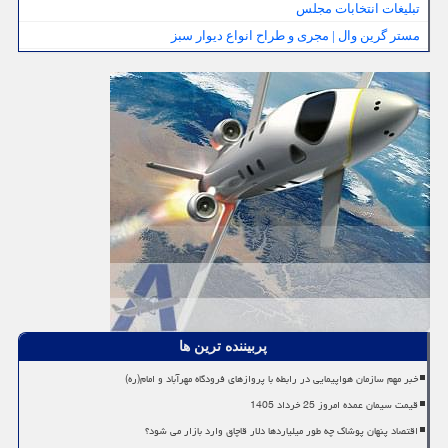
تبلیغات انتخابات مجلس
مستر گرین وال | مجری و طراح انواع دیوار سبز
پربیننده ترین ها
خبر مهم سازمان هواپیمایی در رابطه با پروازهای فرودگاه مهرآباد و امام(ره)
قیمت سیمان عمده امروز 25 خرداد 1405
اقتصاد پنهان پوشاک چه طور میلیاردها دلار قاچاق وارد بازار می شود؟