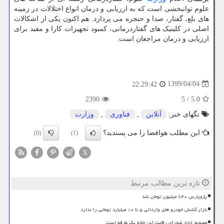
علوم توانبخشی است که به ارزیابی و درمان انواع اختلالات در زمینه
های بلع، گفتار، صدا و حنجره می پردازد. هم اکنون یکی از اشکالات
اصلی در کلینیک های گفتاردرمانی، کمبود تجهیزات کارا و مفید برای
ارزیابی و درمان مراجعان است.
1399/04/04
22:29:42
2390
5
/
5.0
تگهای خبر:
آنلاین
,
فناوری
,
وزارت
این مطلب هوافضا را می پسندید؟
(0)
(1)
X
تازه ترین مطالب مرتبط
پژوپارس ۶۴۰ میلیون تومان شد
بازار کشش خودرو های وارداتی ۵ تا ۱۰ میلیارد تومانی را ندارد
مصوبه ۸۵۶ شورای رقابت این جاده یک طرفه است