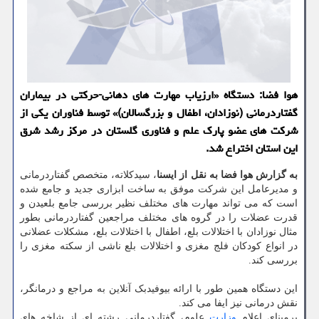
هوا فضا: دستگاه «ارزیاب مهارت های دهانی-حركتی در بیماران
گفتاردرمانی (نوزادان، اطفال و بزرگسالان)» توسط فناوران یكی از
شركت های عضو پارك علم و فناوری گلستان در مركز رشد شرق
این استان اختراع شد.
به گزارش هوا فضا به نقل از ایسنا
، سیدکلاته، متخصص گفتاردرمانی
و مدیرعامل این شرکت موفق به ساخت ابزاری جدید و جامع شده
است که می تواند مهارت های مختلف نظیر بررسی جامع بلعیدن و
قدرت عضلات را در گروه های مختلف مراجعین گفتاردرمانی بطور
مثال نوزادان با اختلالات بلع، اطفال با اختلالات بلع، مشکلات عضلانی
در انواع کودکان فلج مغزی و اختلالات بلع ناشی از سکته مغزی را
بررسی کند.
این دستگاه همین طور با ارائه بیوفیدبک آنلاین به مراجع و درمانگر،
نقش درمانی نیز ایفا می کند.
برمبنای اعلام
وزارت
علوم، گفتاردرمانی رشته ای از شاخه های