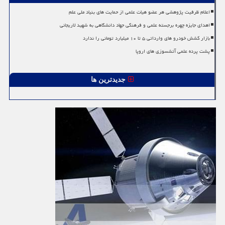
اعلام ظرفیت پژوهشی هر عضو هیات علمی از حمایت های بنیاد ملی علم
اهدای جایزه چهره برجسته علمی و فرهنگی جهاد دانشگاهی به شهید لاریجانی
بازار کشش خودرو های وارداتی ۵ تا ۱۰ میلیارد تومانی را ندارد
پشت پرده علمی آتشسوزی های اروپا
جدیدترین ها