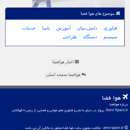
موضوع های هوا فضا
فناوری
دانش بنیان
آموزش
ناسا
خدمات
سیستم
دستگاه
طراحی
اخبار هوافضا
هوافضا-صفحه اصلی
هوا فضا
درباره هوافضا
Aero-Space.ir: پرواز در دنیای دانش و فناوری های هوایی و فضایی، از زمین تا کهکشان
aero-space.ir - مالکیت معنوی سایت هوا فضا متعلق به مالکین آن می باشد