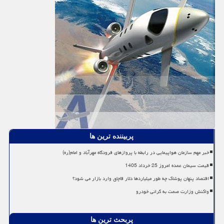
پربیننده ترین ها
خبر مهم سازمان هواپیمایی در رابطه با پروازهای فرودگاه مهرآباد و امام(ره)
قیمت سیمان عمده امروز 25 خرداد 1405
اقتصاد پنهان پوشاک چه طور میلیاردها دلار قاچاق وارد بازار می شود؟
واکنش وزارت صمت به گرانی خودرو
پربحث ترین ها