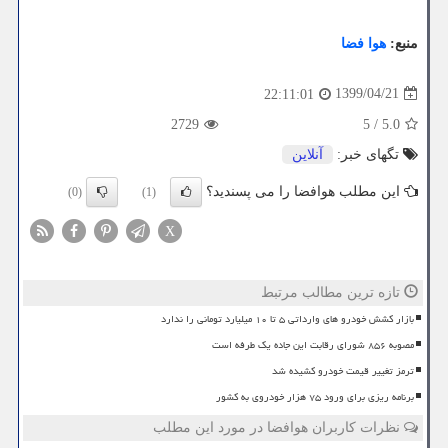
منبع:
هوا فضا
1399/04/21
22:11:01
2729
5
/
5.0
تگهای خبر:
آنلاین
این مطلب هوافضا را می پسندید؟
(0)
(1)
X
تازه ترین مطالب مرتبط
بازار کشش خودرو های وارداتی ۵ تا ۱۰ میلیارد تومانی را ندارد
مصوبه ۸۵۶ شورای رقابت این جاده یک طرفه است
ترمز تغییر قیمت خودرو کشیده شد
برنامه ریزی برای ورود ۷۵ هزار خودروی به کشور
نظرات کاربران هوافضا در مورد این مطلب