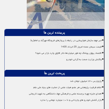
پربیننده ترین ها
خبر مهم سازمان هواپیمایی در رابطه با پروازهای فرودگاه مهرآباد و امام(ره)
قیمت سیمان عمده امروز 25 خرداد 1405
اقتصاد پنهان پوشاک چه طور میلیاردها دلار قاچاق وارد بازار می شود؟
واکنش وزارت صمت به گرانی خودرو
پربحث ترین ها
پژوپارس ۶۴۰ میلیون تومان شد
اعلام ظرفیت پژوهشی هر عضو هیات علمی از حمایت های بنیاد ملی علم
اهدای جایزه چهره برجسته علمی و فرهنگی جهاد دانشگاهی به شهید لاریجانی
بازار کشش خودرو های وارداتی ۵ تا ۱۰ میلیارد تومانی را ندارد