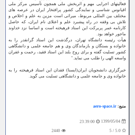
فعالیتهای اجرایی مهم و اثربخش ملی همچون تأسیس مرکز ملی
اقیانوس شناسی و نمایندگی کشور پرافتخار ایران در عرصه های
مختلف بین المللی مربوط، میراثی است مزین به علم و اخلاص و
تلاش بی وقفه در راه پیشبرد علم و اعتلای نام ایران، که حاصل
کارنامه عمر پربرکت این استاد فرهیخته است و اساسا نزد خداوند
ماجور خواهد بود.
هیأت رئیسه دانشگاه تهران، درگذشت این استاد گرانقدر را به
خانواده و بستگان و بازماندگان وی و هم جامعه علمی و دانشگاهی
کشور تسلیت گفته و برای روح بلند این استاد فقید، رحمت و غفران
واسعه الهی را طلب می نماید."
خبرگزاری دانشجویان ایران(ایسنا) فقدان این استاد فرهیخته را به
خانواده وی و جامعه علمی و دانشگاهی تسلیت می گوید.
منبع:
aero-space.ir
1399/05/04
23:39:00
2440
5
/
5.0