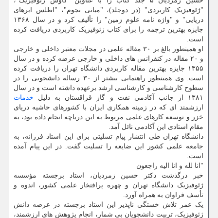
حسین زمردیان ۵ جلد کتاب را با عناوین "کاوش ژئوفیزیک"،
"ژئوفیزیک کاربردی" (در دوجلد)، "مبانی نجوم"، "اطلس ابرهای
دریایی" و "واژه نامه علوم زمین" را تألیف کرد و در سال ۱۳۶۸
جایزه بهترین ترجمه را برای کتاب ژئوفیزیک کاربردی دریافت کرده
است.
او همینطور بالغ بر ۳۰ مقاله علمی در مجلات معتبر داخلی و خارجی
و ۲۰ مقاله در کنفرانس های داخلی و خارجی عرضه کرده و در سال
۱۳۵۵ جایزه بهترین مقاله کاربردی دانشگاه تهران را دریافت کرده
است. وی همینطور راهنمایی بیشتر از ۳۰ رساله دانشجویی را در
سطوح کارشناسی و کارشناسی ارشد برعهده داشته است و در سال
۱۳۸۱ از جانب آکادمی نفت و گاز قزاقستان به دلیل
خدمات
ارزشمند ای که در زمینه همکاری ایران با کشورهای حاشیه دریای
خزر و توسعه کارهای علمی مربوط به این دریاچه انجام داده بود، به
مقام استادی این آکادمی نائل آمد.
دانشگاه تهران طی انتشار پیام تسلیتی برای این استاد فرزانه، به
جامعه علمی کشور این ضایعه را تسلیت گفت. در این پیام آمده
است:
"انا لله و انا الیه راجعون
خبر درگذشت دکتر حسین زمردیان، استاد برجسته مؤسسه
ژئوفیزیک دانشگاه تهران و چهره پرافتخار علمی کشور، اندوه و
تأسف فراوان به همراه آورد.
یک عمر تلاش خستگی ناپذیر این استاد برجسته در عرصه دانش
ژئوفیزیک، تربیت دانشجویان بی شمار، انجام پژوهش های ارزشمند،