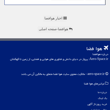
اخبار هوافضا
هوافضا-صفحه اصلی
هوا فضا
درباره هوافضا
Aero-Space.ir: پرواز در دنیای دانش و فناوری های هوایی و فضایی، از زمین تا کهکشان
aero-space.ir - مالکیت معنوی سایت هوا فضا متعلق به مالکین آن می باشد
میانبرهای هوا فضا
درباره ما
بک لینک
خرید رپورتاژ آگهی
مطالب هوا فضا