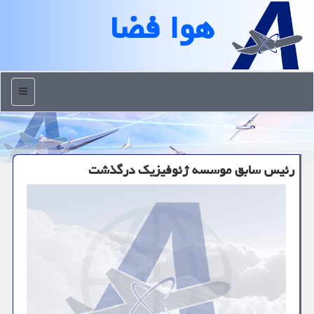
هوا فضا
منو
رئیس سابق موسسه ژئوفیزیك درگذشت