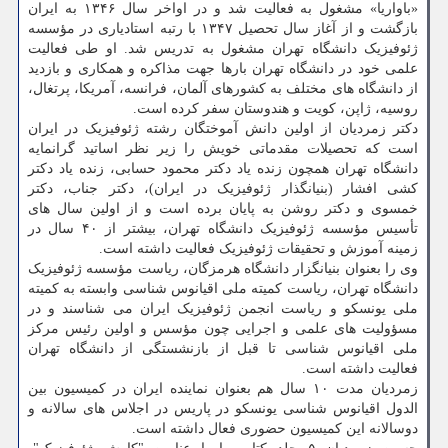
«باواریا» مشغول به فعالیت شد و در اواخر سال ۱۳۴۶ به ایران
بازگشت و از آغاز سال تحصیل ۱۳۴۷ با رتبه استادیاری در مؤسسه
ژئوفیزیک دانشگاه تهران مشغول به تدریس شد. او طی فعالیت
علمی خود در دانشگاه تهران بارها جهت مذاکره و همکاری و بازدید
از دانشگاه های مختلف به کشورهای آلمان، فرانسه، آمریکا، پرتغال،
روسیه، ژاپن، کویت و هندوستان سفر کرده است.
دکتر زمردیان از اولین دانش آموختگان رشته ژئوفیزیک در ایران
است که تحصیلات مقدماتی خویش را زیر نظر اساتید گرانمایه
دانشگاه تهران همچون زنده یاد دکتر محمود حسابی، زنده یاد دکتر
کشی افشار (بنیانگذار ژئوفیزیک در ایران)، دکتر جناب، دکتر
خمسوی و دکتر روشن به پایان برده است و از اولین سال های
تأسیس مؤسسه ژئوفیزیک دانشگاه تهران، بیشتر از ۴۰ سال در
زمینه آموزش و تحقیقات ژئوفیزیک فعالیت داشته است.
وی را بعنوان بنیانگزار دانشگاه هرمزگان، ریاست مؤسسه ژئوفیزیک
دانشگاه تهران، ریاست کمیته ملی اقیانوس شناسی وابسته به کمیته
ملی یونسکو و ریاست انجمن ژئوفیزیک ایران می شناسند و در
مسؤولیت های علمی و اجرایی چون مؤسس و اولین رئیس مرکز
ملی اقیانوس شناسی تا قبل از بازنشستگی از دانشگاه تهران
فعالیت داشته است.
زمردیان مدت ۱۰ سال هم بعنوان نماینده ایران در کمیسیون بین
الدول اقیانوس شناسی یونسکو در پاریس در اجلاس های سالانه و
دوسالانه این کمیسیون حضوری فعال داشته است.