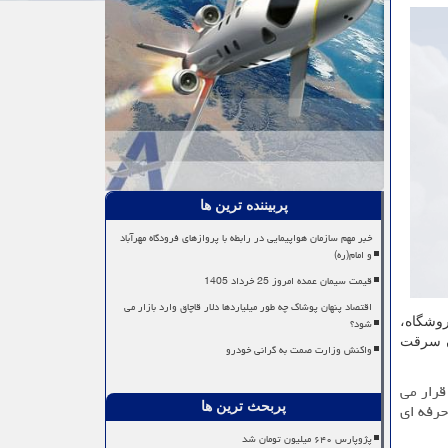
پربیننده ترین ها
خبر مهم سازمان هواپیمایی در رابطه با پروازهای فرودگاه مهرآباد
و امام(ره)
قیمت سیمان عمده امروز 25 خرداد 1405
اقتصاد پنهان پوشاک چه طور میلیاردها دلار قاچاق وارد بازار می
شود؟
وشگاه،
ان سرقت
واکنش وزارت صمت به گرانی خودرو
قرار می
حرفه ای
پربحث ترین ها
پژوپارس ۶۴۰ میلیون تومان شد