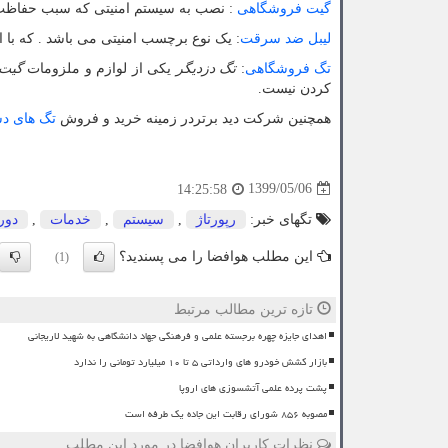
گیت فروشگاهی
: نصب به سیستم امنیتی که سبب حفاظت 
لیبل ضد سرقت
:
یک نوع برچسب امنیتی می باشد . که با 
تگ فروشگاهی
:
تگ دزدیگر
یکی از لوازم و ملزومات
گیت
کردن نیست.
همچنین شرکت دید برتردر زمینه خرید و فروش
تگ های د
1399/05/06
14:25:58
تگهای خبر:
رپورتاژ
,
سیستم
,
خدمات
,
دور
این مطلب هوافضا را می پسندید؟
(1)
تازه ترین مطالب مرتبط
اهدای جایزه چهره برجسته علمی و فرهنگی جهاد دانشگاهی به شهید لاریجانی
بازار کشش خودرو های وارداتی ۵ تا ۱۰ میلیارد تومانی را ندارد
پشت پرده علمی آتشسوزی های اروپا
مصوبه ۸۵۶ شورای رقابت این جاده یک طرفه است
نظرات کاربران هوافضا در مورد این مطلب