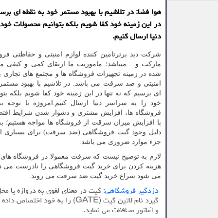
هوا فضا: در تلاشیم با بهبود مستمر خود به نقطه ای برسی
در این زمینه خود كفا شویم بلكه بتوانیم محصولات خود 
دنیا ارسال كنیم.
شرکت دید برترتامین کننده لوازم امنیتی و حفاظتی فروش
مارکت و... میباشد؛ ماموریت ما ارتقای کمی و کیفی م
شده در زمینه تجهیزات فروشگاه ها و مجتمع های تجاری 
امنیتی و ضد سرقت می باشد. در تلاشیم با بهبود مستمر
ای برسیم که نه تنها در این زمینه خود کفا شویم بلکه بت
خود را به سراسر دنیا ارسال کنیم
.
امروزه با توجه 
فروشگاه ها، افزایش مشتری و دشوار شدن شرایط اقتصا
با افزایش میزان سرقت از فروشگاه ها مواجه هستیم؛ ب
دلیل وجود گیت فروشگاهی (ضد سرقت) برای بسیاری از
جزء موارد ضروری می باشد
.
لازم به توضیح نیست که سرقت معمولا در فروشگاه های
هزینه کردن برای خرید گیت فروشگاهی را نادرست می دان
می شود سراغ خرید گیت ضد سرقت می روند.
دزدگیر فروشگاهی
: گیت در معنای لغوی به دروازه یا م
گیرد نام لاتین گیت (
GATE
) را به خود اختصاص داده 
و آماتور محافظت می نماید.