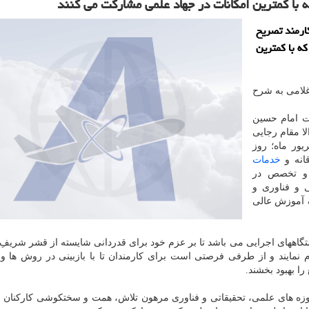
ا كمترین امكانات در جهاد علمی مشاركت می كنند
ارمند تصریح
ه با كمترین
 غلامی به شرح
رت امام حسین
ا مقام رجایی
یور ماه؛ روز
قانه و
خدمات
د و تخصص در
 و فناوری و
گ آموزش عالی
گاههای اجرایی می باشد تا بر عزم خود برای قدردانی شایسته از قشر شریفِ 
م نمایند و از طرفی فرصتی است برای کارمندان تا با بازبینی در روش ها 
را بهبود بخشند.
ه های علمی، تحقیقاتی و فناوری مرهون تلاش، همت و سختکوشی کارکنان ا