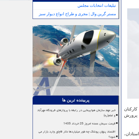
تبلیغات انتخابات مجلس
مستر گرین وال | مجری و طراح انواع دیوار سبز
پربیننده ترین ها
کارکنان
خبر مهم سازمان هواپیمایی در رابطه با پروازهای فرودگاه مهرآباد
و امام(ره)
و پرورش
قیمت سیمان عمده امروز 25 خرداد 1405
اقتصاد پنهان پوشاک چه طور میلیاردها دلار قاچاق وارد بازار می
ستادان،
شود؟