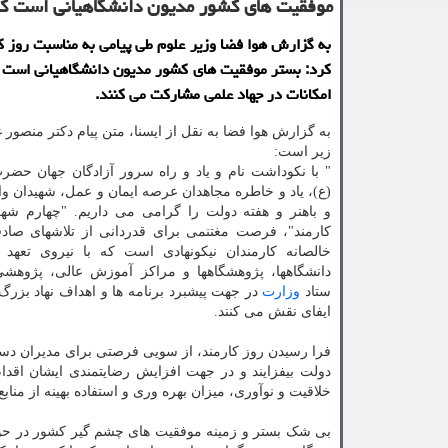
موفقیت های كشور مدیون دانشگاهیانی است كه ب
به گزارش هوا فضا وزیر علوم طی پیامی به مناسبت روز ك
كرد: بستر موفقیت های كشور مدیون دانشگاهیانی است ك
امكانات در جهاد علمی مشاركت می كنند.
به گزارش هوا فضا به نقل از ایسنا، متن پیام دکتر منصور
زیر است:
" با نکوداشت نام و یاد و راه سرور آزادگان جهان حض
(ع)، یاد و خاطره مجاهدان عرصه ایمان و عمل، شهیدان وال
و باهنر و هفته دولت را گرامی می داریم. "چهارم شهر
کارمند"، فرصت مغتنمی برای قدردانی از تلاشهای صاد
خالصانه کارمندان نیکونهادی است که با نیروی تعه
دانشگاهها، پژوهشگاهها و مراکز آموزش عالی، پژوهشی
ستاد
وزارت
در جهت پیشبرد برنامه ها و اهداف نهاد بزر
ایفای نقش می کنند.
فرا رسیدن روز کارمند، از سویی فرصتی برای مدیران دست
دولت بیفزایند و در جهت افزایش رضایتمندی ایشان اقدا
خلاقیت و نوآوری، میزان بهره وری و استفاده بهینه از منابع 
بی شک بستر و زمینه موفقیت های چشم گیر کشور در حوز