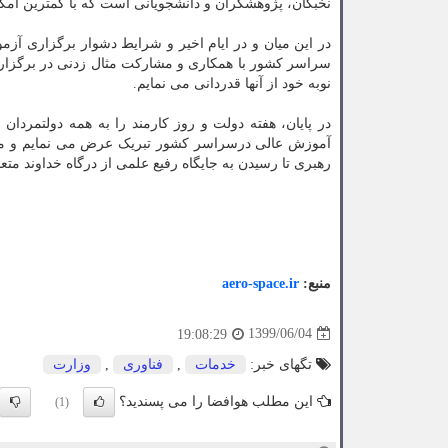
نخبگان، پژوهشگران و دانشجویانی است که با کمترین امک
در این میان و در ایام اخیر و شرایط دشوار برگزاری آ
سراسر کشور با همکاری و مشارکت مثال زدنی در برگزار
نوبه خود از آنها قدردانی می نمایم.
در پایان، هفته دولت و روز کارمند را به همه دولتمردا
آموزش عالی درسراسر کشور تبریک عرض می نمایم و موف
رهبری تا رسیدن به جایگاه رفیع علمی از درگاه خداوند متعا
منبع:
aero-space.ir
1399/06/04
19:08:29
تگهای خبر:
خدمات
,
فناوری
,
وزارت
این مطلب هوافضا را می پسندید؟
(1)