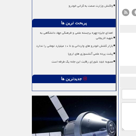
واکنش وزارت صمت به گرانی خودرو
پربحث ترین ها
اهدای جایزه چهره برجسته علمی و فرهنگی جهاد دانشگاهی به
شهید لاریجانی
بازار کشش خودرو های وارداتی ۵ تا ۱۰ میلیارد تومانی را ندارد
پشت پرده علمی آتشسوزی های اروپا
مصوبه ۸۵۶ شورای رقابت این جاده یک طرفه است
جدیدترین ها