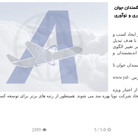
شمندان جوان
ری و نوآوری
ز ایجاد کسب و
با هدف تبدیل
 تغییر الگوی
ندیشمندان و
ندان جوان تا
علاقه مندان می توانند با رفتن به وبگاه جشنواره به آدرس www.ysf-
ز اعتبار ویژه
اد شرکت نوپا بهره مند می شوند. همینطور از رتبه های برتر برای توسعه کس
2193
5
/
5.0