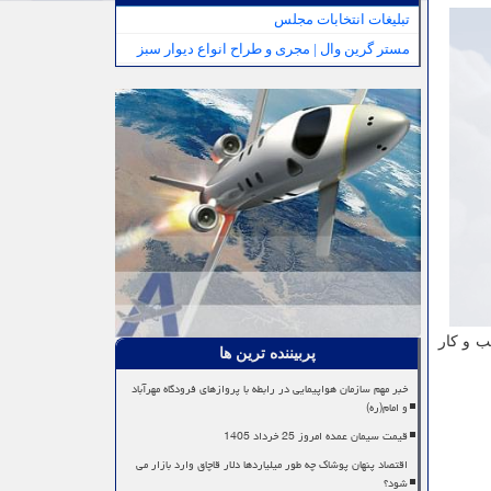
تبلیغات انتخابات مجلس
مستر گرین وال | مجری و طراح انواع دیوار سبز
ب و کار
پربیننده ترین ها
خبر مهم سازمان هواپیمایی در رابطه با پروازهای فرودگاه مهرآباد
و امام(ره)
قیمت سیمان عمده امروز 25 خرداد 1405
اقتصاد پنهان پوشاک چه طور میلیاردها دلار قاچاق وارد بازار می
شود؟