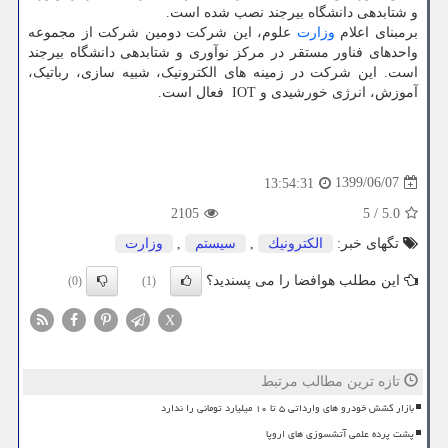
و شتابدهی دانشگاه بیرجند نصب شده است.
برمبنای اعلام
وزارت
علوم، این شرکت دومین شرکت از مجموعه
واحدهای فناور مستقر در مرکز نوآوری و شتابدهی دانشگاه بیرجند
است. این شرکت در زمینه های الکترونیک، شبیه سازی، رباتیک،
آموزش، انرژی خورشیدی و IOT ‏ فعال است.‏
1399/06/07
13:54:31
2105
5
/
5.0
تگهای خبر:
الكترونیك
,
سیستم
,
وزارت
این مطلب هوافضا را می پسندید؟
(0)
(1)
X
تازه ترین مطالب مرتبط
بازار کشش خودرو های وارداتی ۵ تا ۱۰ میلیارد تومانی را ندارد
پشت پرده علمی آتشسوزی های اروپا