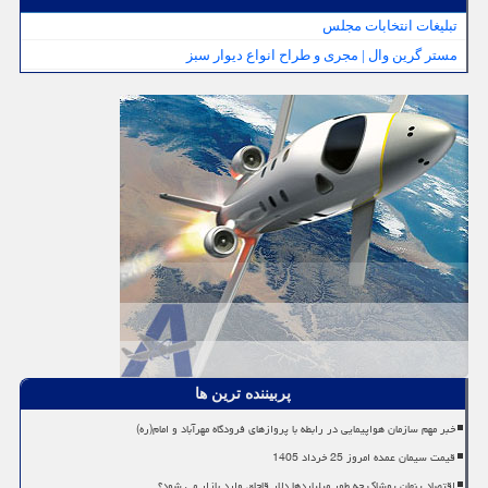
تبلیغات انتخابات مجلس
مستر گرین وال | مجری و طراح انواع دیوار سبز
پربیننده ترین ها
خبر مهم سازمان هواپیمایی در رابطه با پروازهای فرودگاه مهرآباد و امام(ره)
قیمت سیمان عمده امروز 25 خرداد 1405
اقتصاد پنهان پوشاک چه طور میلیاردها دلار قاچاق وارد بازار می شود؟