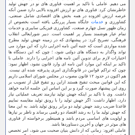
می دهیم. عاملی با تاکید بر اهمیت فناوری های نو در جهش تولید
خاطرنشان کرد: فناوری های نو ارزش افزوده بالایی دارد ضمن آنکه
عرصه ارزش افزوده در همه بخش های اقتصادی شامل صنعتی،
کشاورزی و
خدمات
جایگاه بسیار پررنگی یافته است بخصوص از
زمان ظهور نسل چهارم صنعت، کشاورزی فیزیکی سایبری و خدمات
تمام عیار هوشمند بسیار پر اهمیت است. دبیر شورایعالی انقلاب
فرهنگی، تصریح کرد: در پیشنهادی که در زمینه جهش تولید مطرح
شده مواردی است که جنبه آئین نامه اجرایی دارد که این موارد می
تواند واگذار به دستگاه‎ های دولتی شود، ؛ چون که این دستگاه ها
اختیارات لازم برای تدوین آئین نامه های اجرایی را دارند. عاملی با
تاکید بر اینکه این موارد آئین نامه ای وارد قانون نشود، اظهار نمود:
چون که تراکم قوانین در قانونگذاری امری پذیرفته شده ای نیست.
هم اکنون در حدود ۱۲ قانون مصوب در مجلس شورای اسلامی داریم
که این قوانین مبحث تنقیح هستند ازاین رو تنقیح قیل از تصویب بر
روی این پیشنهاد صورت گیرد و بر این اساس این جلسه ادامه خواهد
داشت. وی با تاکید بر اینکه جهش تولید نیازمند تعریف عملیاتی نیاز
دارد، اظهار داشت: اگر جهش تولید را با رونق تولید مقایسه نماییم
قاعدتا ضریب رشد جهش تولید دو برابر رونق تولید باشد. به این معنا
که جهش تولید ما را به رشد اقتصاد دو رقمی برساند و ناظر بر نیازها
و اولویت های اساسی مردم باشد و همینطور برخواسته از فناوری
های موثر در جهان و آخرین دستاوردها باشد.
عاملی افزود: زمانی که از دانش بنیان صحبت می شود، امر تخصص