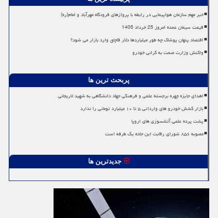
خبر مهم سازمان هواپیمایی در رابطه با پروازهای فرودگاه مهرآباد و امام(ره)
قیمت سیمان عمده امروز 25 خرداد 1405
اقتصاد پنهان پوشاک چه طور میلیاردها دلار قاچاق وارد بازار می شود؟
واکنش وزارت صمت به گرانی خودرو
پربحث ترین ها
اهدای جایزه چهره برجسته علمی و فرهنگی جهاد دانشگاهی به شهید لاریجانی
بازار کشش خودرو های وارداتی ۵ تا ۱۰ میلیارد تومانی را ندارد
پشت پرده علمی آتشسوزی های اروپا
مصوبه ۸۵۶ شورای رقابت این جاده یک طرفه است
جدیدترین ها