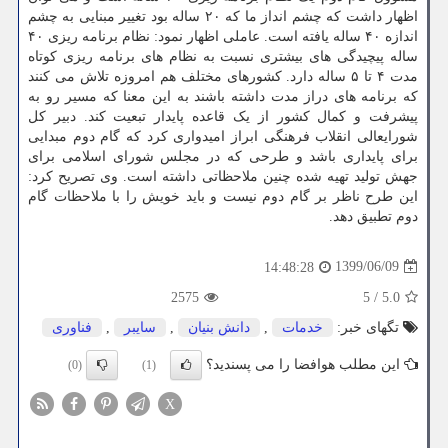
اظهار داشت که چشم انداز ما که ۲۰ ساله بود تغییر مبنایی به چشم
اندازه ۴۰ ساله یافته است. عاملی اظهار نمود: نظام برنامه ریزی ۴۰
ساله پیچیدگی های بیشتری نسبت به نظام های برنامه ریزی کوتاه
مدت ۴ تا ۵ ساله دارد. کشورهای مختلف هم امروزه تلاش می کنند
که برنامه های دراز مدت داشته باشند به این معنا که مسیر رو به
پیشرفت و کمال کشور از یک قاعده پایدار تبعیت کند. دبیر کل
شورایعالی انقلاب فرهنگی ابراز امیدواری کرد که گام دوم مبدایی
برای پایداری باشد و طرحی که در مجلس شورای اسلامی برای
جهش تولید تهیه شده چنین ملاحظاتی داشته است. وی تصریح کرد:
این طرح ناظر بر گام دوم نیست و باید خویش را با ملاحظات گام
دوم تطبیق دهد.
1399/06/09
14:48:28
2575
5
/
5.0
تگهای خبر:
خدمات
,
دانش بنیان
,
سایبر
,
فناوری
این مطلب هوافضا را می پسندید؟
(0)
(1)
X