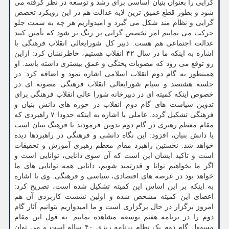
گرایی را بعنوان بنیان اساسی برای رشد و توسعه در نظر گرفته می
شود و بطور قطع عمیق ترین لایه عدالت هم در این رویکرد تخصص
گرایی و نظام مند شکل می گیرد و امیدواریم هر چه به سمت جلو
حرکت می نماییم امر تخصص گرایی پر رنگ تر شود که تأمین کنند
عدالت اجتماعی هم هست. دبیر کل شورایعالی انقلاب فرهنگی با
اشاره به اینکه ما در سال ۴۲ انقلاب هستیم، خاطرنشان کرد: ازاین
رو توقع می رود که مصوبات پختگی و عمق بیشتری داشته باشد. او
همینطور به گام دوم انقلاب اسلامی اشاره نمود و اضافه کرد: در
جلسه هشتصد و سی‎ام شورایعالی انقلاب فرهنگی مصوبه ای در
خصوص اینکه کمیته ای در دبیرخانه شورا عالی انقلاب فرهنگی برای
تدوین سیاست های گام دوم انقلاب در حوزه های دانش بنیان و
فرهنگی تشکیل گردد. عاملی با اشاره به اینکه حدودا ۷ راهبردی که
مقام معظم رهبری در گام دوم تدوین فرمودند یا فرهنگ بنیان است
یا دانش بنیان، افزود: این نگاه دانشی و فرهنگی در راهبردها دیده
خواهد شد. نخستین راهبرد مقام معظم رهبری آموزش و تحقیقات
است و تاکید ایشان این است که آن سوی دانایی، توانایی است و
اگر ما بخواهیم توانا و قدرتمند شویم، دانایی همه توانایی های ما
خواهد بود در عرصه های اقتصادی، سیاسی و فرهنگی. وی با اشاره
به اینکه بر این اساس این کمیته تشکیل شده است، تصریح کرد:
اعضای این کمیته مشخص شده و اولین نشست کاربردی آن هم
امروز برگزار در حال برگزاری است و ما امیدواریم بتوانیم آثار گام
دوم را در برنامه هفتم توسعه مشاهده نماییم. به قول این مقام
مسوول گام دوم یک نظام برنامه ریزی ۴۰ ساله است و می توان