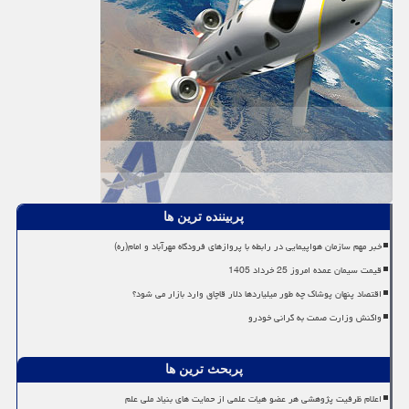
پربیننده ترین ها
خبر مهم سازمان هواپیمایی در رابطه با پروازهای فرودگاه مهرآباد و امام(ره)
قیمت سیمان عمده امروز 25 خرداد 1405
اقتصاد پنهان پوشاک چه طور میلیاردها دلار قاچاق وارد بازار می شود؟
واکنش وزارت صمت به گرانی خودرو
پربحث ترین ها
اعلام ظرفیت پژوهشی هر عضو هیات علمی از حمایت های بنیاد ملی علم