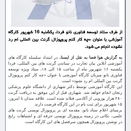
از طرف ستاد توسعه فناوری نانو فردا، یكشنبه 16 شهریور كارگاه
آموزشی با عنوان «چه كار كنم پروپوزال گرنت بین المللی ام رد
نشود» انجام می شود.
به گزارش هوا فضا به نقل از ایسنا،
در امتداد سلسله کارگاه های
آموزشی آنلاین بیان تجارب در ستاندن گرنت های بین المللی، فردا
یکشنبه ۱۶ شهریور ماه از ساعت ۱۵ الی ۱۸، ستاد ویژه توسعه
فناوری نانو میزبان کارگاه آموزشی با عنوان «چه کار کنم پروپوزال
گرنت بین المللی ام رد نشود» است.
این کارگاه آموزشی توسط دکتر شهبازی از دانشگاه علوم پزشکی
زنجان انجام خواهد شد. شهبازی قبل از این موفق به دریافت گرنت
۲۸۰ هزار یورویی از آکادمی فنلاند شده است. علاقه مندان تا امروز،
۱۵ شهریور برای ثبت نام در این کارگاه فرصت دارند.
برمبنای اعلام ستاد نانو، مقدمه ای بر پروپوزال نویسی گرنت های
علمی، نکاتی در زمینه پروپوزال نویسی حرفه ای و اشتباهات رایج
در نوشتن پروپوزال همچون سرفصل های این کارگاه است.