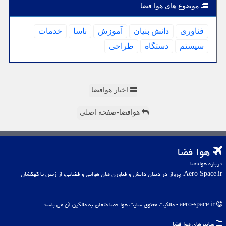
موضوع های هوا فضا
فناوری
دانش بنیان
آموزش
ناسا
خدمات
سیستم
دستگاه
طراحی
اخبار هوافضا
هوافضا-صفحه اصلی
هوا فضا
درباره هوافضا
Aero-Space.ir: پرواز در دنیای دانش و فناوری های هوایی و فضایی، از زمین تا کهکشان
aero-space.ir - مالکیت معنوی سایت هوا فضا متعلق به مالکین آن می باشد
میانبرهای هوا فضا