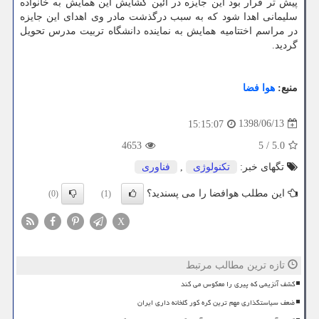
پیش تر قرار بود این جایزه در آئین گشایش این همایش به خانواده
سلیمانی اهدا شود كه به سبب درگذشت مادر وی اهدای این جایزه
در مراسم اختتامیه همایش به نماینده دانشگاه تربیت مدرس تحویل
گردید.
منبع:
هوا فضا
1398/06/13
15:15:07
4653
5
/
5.0
تگهای خبر:
تكنولوژی
,
فناوری
این مطلب هوافضا را می پسندید؟
(0)
(1)
X
تازه ترین مطالب مرتبط
کشف آنزیمی که پیری را معکوس می کند
ضعف سیاستگذاری مهم ترین گره کور گلخانه داری ایران