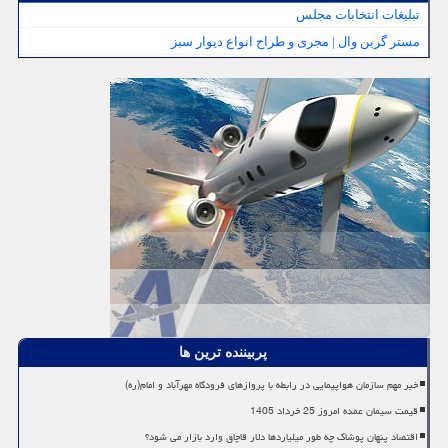
تبلیغات انتخابات مجلس
مستر گرین وال | مجری و طراح انواع دیوار سبز
پربیننده ترین ها
خبر مهم سازمان هواپیمایی در رابطه با پروازهای فرودگاه مهرآباد و امام(ره)
قیمت سیمان عمده امروز 25 خرداد 1405
اقتصاد پنهان پوشاک چه طور میلیاردها دلار قاچاق وارد بازار می شود؟