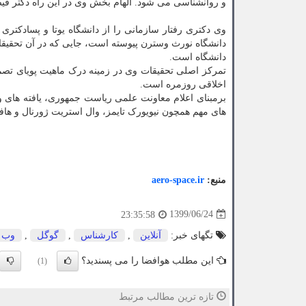
و روانشناسی می­ شود. الهام بخش وی در این راه دکتر 
دانشگاه نورث وسترن پیوسته است، جایی که در آن تحقیقات 
دانشگاه است.
تمرکز اصلی تحقیقات وی در زمینه درک ماهیت پویای تصمی
اخلاقی روزمره است.
برمبنای اعلام معاونت علمی ریاست جمهوری، یافته های و
های مهم همچون نیویورک تایمز، وال استریت ژورنال و هاف
منبع:
aero-space.ir
1399/06/24
23:35:58
تگهای خبر:
آنلاین
,
كارشناس
,
گوگل
,
وب 
این مطلب هوافضا را می پسندید؟
(1)
تازه ترین مطالب مرتبط