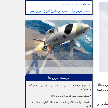
تبلیغات انتخابات مجلس
مستر گرین وال | مجری و طراح انواع دیوار سبز
پربیننده ترین ها
ارت های
خبر مهم سازمان هواپیمایی در رابطه با پروازهای فرودگاه مهرآباد
و امام(ره)
. مطابق آمار وب سایت برای رقابت سال ۲۰۲۰ بیش از ۲۰۰۰ کاندیداتوری برای ۱۶۰ استاد رشته
قیمت سیمان عمده امروز 25 خرداد 1405
اقتصاد پنهان پوشاک چه طور میلیاردها دلار قاچاق وارد بازار می
سازمانی
شود؟