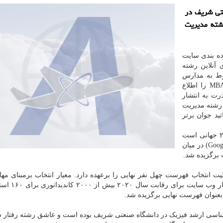
عتی شریف در
 رشته مدیریت
رده بندی سایت
 های آنلاین رشته
Poets & Quan اخبار مربوط به مدارس
عالی مدیریت Business Schools در دنیا و بویژه رشته MBA را اطلاع
رت به انتشار
 رشته مدیریت
ید جوان برتر
مریم کوچکی نژاد استاد دانشگاه نورث وسترن با رنک ۲۵ جهانی است
اسکولار (Google Scholar) در میان
 انتخاب فهرست چهل نفر نهایی را برعهده دارد. معیار انتخاب برمبنای مه
تدریس و کیفیت مقالات تحقیقاتی اساتید است
ناسی ارشد فیزیک در دانشگاه صنعتی شریف بوده است و عاشق رشته رفتار 