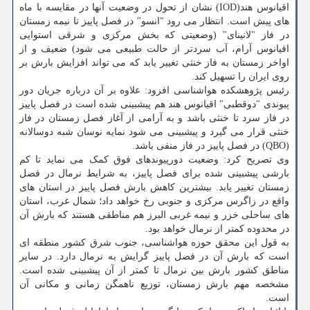
اقیانوس هند(IOD) نشان از تحول در وضعیت آنها در مقایسه با ماه
های پیش است. انتظار می رود "انسو" در فصل پاییز تا نیمه زمستان
در فاز "لانینای" (وضعیتی که بخش مرکزی و شرقی استوایی
اقیانوس آرام، آب سردتر از حالت طبیعی می شود) ضعیف و از
اواخر زمستان به فاز خنثی تغییر یابد که می تواند افزایش بارش بر
روی ایران را تسهیل کند.
رئیس پژوهشکده هواشناسی افزود: علاوه بر آن درباره جریان دور
پیوندی "دوقطبی" اقیانوس هند هم پیشبینی شده است در فصل پاییز
در فاز سرد تا خنثی باشد و به آرامی از آغاز فصل زمستان در فاز
خنثی قرار می گیرد و پیشبینی می شود نمایه نوسان شبه دوسالانه
(QBO) در فصل پاییز در فاز منفی باشد.
وی تصریح کرد: وضعیت دورپیوندهای فوق کمک می نماید تا کم
بارشی پیشبینی شده برای فصل پاییز، به شرایط نرمال در فصل
زمستان تغییر یابد. بیشترین کاهش بارش فصل پاییز در استان های
واقع در زاگرس مرکزی و جنوبی رخ خواهد داد؛ شمال غرب، استان
های ساحلی خزر و نیمه غربی البرز هم مناطقی هستند که بارش آن
در محدوده کمتر از نرمال خواهد بود.
به قول این محقق حوزه هواشناسی، جنوب شرق کشور منطقه ای
است که بارش آن در فصل پاییز گرایش به نرمال دارد. در سایر
مناطق کشور بارش بین نرمال تا کمتر از آن پیشبینی شده است.
مشخصه مهم بارش زمستان، توزیع ناهمگن زمانی و مکانی آن
است.