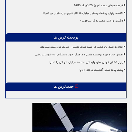
قیمت سیمان عمده امروز 25 خرداد 1405
اقتصاد پنهان پوشاک چه طور میلیاردها دلار قاچاق وارد بازار می شود؟
واکنش وزارت صمت به گرانی خودرو
پربحث ترین ها
اعلام ظرفیت پژوهشی هر عضو هیات علمی از حمایت های بنیاد ملی علم
اهدای جایزه چهره برجسته علمی و فرهنگی جهاد دانشگاهی به شهید لاریجانی
بازار کشش خودرو های وارداتی ۵ تا ۱۰ میلیارد تومانی را ندارد
پشت پرده علمی آتشسوزی های اروپا
جدیدترین ها