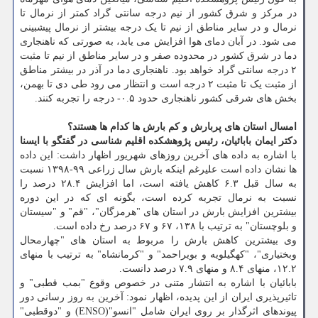
در مرکز و شرق کشور از نیم درجه سانتی گراد کمتر از نرمال تا
نرمال و در سایر مناطق از نیم تا یک درجه بیشتر از نرمال پیشبینی
می شود. در آبان دمای هوا افزایش می یابد، به صورتی که ناهنجاری
دما در شرق کشور در محدوده صفر و در سایر مناطق از نیم تا مثبت
۲ درجه سانتی گراد خواهد بود. ناهنجاری دما در آذر در بیشتر مناطق
از مثبت یک تا مثبت ۲ درجه است و انتظار می رود طی دی تا بهمن،
بخش های شرقی کشور ناهنجاری حدود ۰.۵- درجه را تجربه کنند.
امسال استان های پربارش و کم بارش ها کدام ها هستند؟
دکتر ایمان بابائیان، رئیس پژوهشکده اقلیم شناسی در گفتگو با ایسنا
با اشاره به داده های آخرین روزهای شهریور اظهار داشت: این داده
ها نشان داده است علیرغم اینکه بارش سال زراعی ۹۹-۱۳۹۸ نسبت
به سال قبل ۶.۳ کاهش یافته است، اما افزایش ۲۸.۴ درصد را
نسبت به نرمال تجربه کرده است، بگونه ای که در این دوره
بیشترین افزایش بارش در استان های "هرمزگان"، "قم" و "سیستان
و بلوچستان" به ترتیب با ۱۳۸، ۶۷ و ۶۷ درصد رخ داده است.
وی بیشترین کاهش بارش را مربوط به استان های "چهارمحال
وبختیاری"، "کهگیلویه و بویراحمد" و "کرمانشاه" به ترتیب با منهای
۱۲.۲، منهای ۸.۴ و منهای ۷.۹ درصد دانست.
بابائیان با اشاره به انتشار متنی در خصوص وقوع "بمب قطبی" و
تاثیرپذیری ایران از این پدیده، اظهار نمود: آخرین به روز رسانی دور
پیوندهای اثرگذار بر روی ایران شامل "انسو"(ENSO) و "دوقطبی"