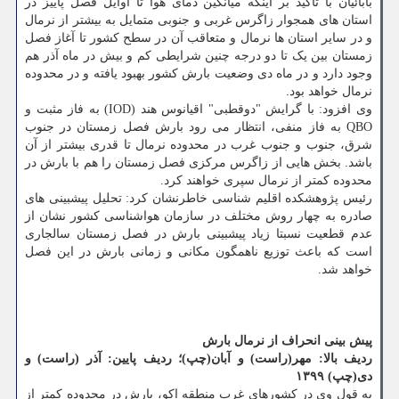
بابائیان با تاکید بر اینکه میانگین دمای هوا تا اوایل فصل پاییز در
استان های همجوار زاگرس غربی و جنوبی متمایل به بیشتر از نرمال
و در سایر استان ها نرمال و متعاقب آن در سطح کشور تا آغاز فصل
زمستان بین یک تا دو درجه چنین شرایطی کم و بیش در ماه آذر هم
وجود دارد و در ماه دی وضعیت بارش کشور بهبود یافته و در محدوده
نرمال خواهد بود.
وی افزود: با گرایش "دوقطبی" اقیانوس هند (IOD) به فاز مثبت و
QBO به فاز منفی، انتظار می رود بارش فصل زمستان در جنوب
شرق، جنوب و جنوب غرب در محدوده نرمال تا قدری بیشتر از آن
باشد. بخش هایی از زاگرس مرکزی فصل زمستان را هم با بارش در
محدوده کمتر از نرمال سپری خواهند کرد.
رئیس پژوهشکده اقلیم شناسی خاطرنشان کرد: تحلیل پیشبینی های
صادره به چهار روش مختلف در سازمان هواشناسی کشور نشان از
عدم قطعیت نسبتا زیاد پیشبینی بارش در فصل زمستان سالجاری
است که باعث توزیع ناهمگون مکانی و زمانی بارش در این فصل
خواهد شد.
پیش بینی انحراف از نرمال بارش
ردیف بالا: مهر(راست) و آبان(چپ)؛ ردیف پایین: آذر (راست) و
دی(چپ) ۱۳۹۹
به قول وی در کشورهای غرب منطقه اکو، بارش در محدوده کمتر از