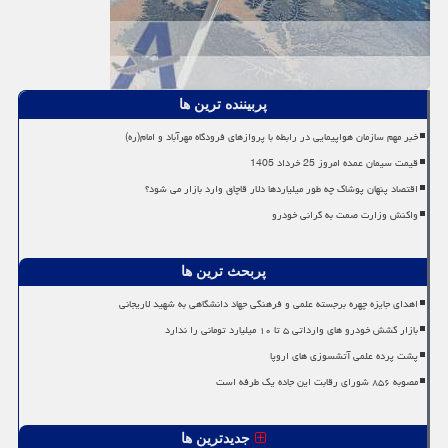
پربیننده ترین ها
خبر مهم سازمان هواپیمایی در رابطه با پروازهای فرودگاه مهرآباد و امام(ره)
قیمت سیمان عمده امروز 25 خرداد 1405
اقتصاد پنهان پوشاک چه طور میلیاردها دلار قاچاق وارد بازار می شود؟
واکنش وزارت صمت به گرانی خودرو
پربحث ترین ها
اهدای جایزه چهره برجسته علمی و فرهنگی جهاد دانشگاهی به شهید لاریجانی
بازار کشش خودرو های وارداتی ۵ تا ۱۰ میلیارد تومانی را ندارد
پشت پرده علمی آتشسوزی های اروپا
مصوبه ۸۵۶ شورای رقابت این جاده یک طرفه است
جدیدترین ها