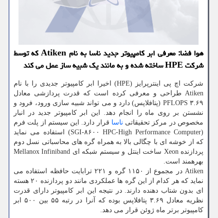
هوا فضا: معرفی ابر كامپیوتر جدید ناسا به نام Atiken كه توسط
شركت HPE ساخته شده و به مانند یك شبیه ساز عمل می كند
شركت اچ پی اینترپرایز (HPE) اخیرا ابر كامپیوتر جدیدی را با نام
Atiken طراحی و معرفی كرده است كه قدرت پردازشی معادل
۳.۶۹ PFLOPS (پتافلاپس) دارد و می تواند شبیه سازی ورود، فرود و
نشستن بر روی ماه را انجام دهد. این ابر كامپیوتر جدید در انبار
مخصوص در مركز تحقیقاتی
ناسا
قرار دارد. این سیستم از پلت فرم
(SGI-۸۶۰۰ HPC-High Performance Computer) استفاده می نماید
كه از خوشه ای با چگالی بالا به همراه گره های محاسباتی نسل دوم
پردازنده Xeon ساخت اینتل و سیستم شبكه ای Mellanox Infiniband
بهرهمند است.
Atiken در مجموع از ۱۱۵۰ گره و ۲۲۱ ترابایت حافظه استفاده می
نماید كه هر كدام از این گره ها عملكردی مانند دو پردازنده ۲۰ هسته
ای بدون شتاب دهنده دارند. در نتیجه این ابر كامپیوتر دارای قدرت
نظریه معادل ۳.۶۹ پتافلاپس بوده كه آنرا در رتبه ۵۵ بین ۵۰۰ ابر
كامپیوتر برتر ماه ژوئن قرار می دهد.