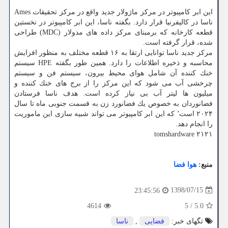
این ابر كامپیوتر در مركز ماژولار جدید واقع در مركز تحقیقات Ames
ناسا در كالیفرنیا قرار دارد. بگفته ناسا، این ابر كامپیوتر در نخستین
قطعه كارخانه كه برمبنای مركز داده های مدولار (MDC) طراحی
شده، قرار گرفته است.
مركز جدید ناسا توانایی ارتقا به ۱۶ قطعه مختلف به منظور افزایش
محاسبه و ذخیره اطلاعات را دارد. همین طور بگفته HPE سیستم
خنك كننده آن شامل هوای محیط بیرون، سیستم فن و سیستم
چرخشی آب می شود كه این مركز را از برج های خنك كننده و
میلیون ها لیتر آب بی نیاز كرده است. هدف ناسا فرستادن
فضانوردان به خصوص یك فضانورد زن به قسمت جنوبی ماه تا سال
۲۰۲۴ است٬ كه این ابر كامپیوتر می تواند شبیه سازی این ماموریت
را انجام دهد.
tomshardware ۲۱۲۱
منبع:
هوا فضا
1398/07/15
23:45:56
4614
5
/
5.0
تگهای خبر:
فضایی
,
ناسا