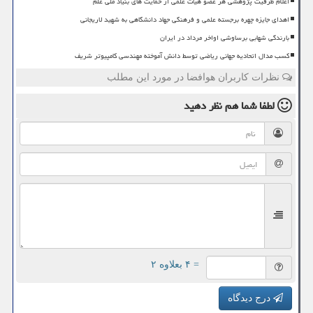
اعلام ظرفیت پژوهشی هر عضو هیات علمی از حمایت های بنیاد ملی علم
اهدای جایزه چهره برجسته علمی و فرهنگی جهاد دانشگاهی به شهید لاریجانی
بارندگی شهابی برساوشی اواخر مرداد در ایران
کسب مدال اتحادیه جهانی ریاضی توسط دانش آموخته مهندسی کامپیوتر شریف
نظرات کاربران هوافضا در مورد این مطلب
لطفا شما هم
نظر دهید
= ۴ بعلاوه ۲
درج دیدگاه