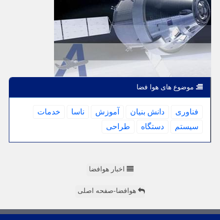
موضوع های هوا فضا
فناوری
دانش بنیان
آموزش
ناسا
خدمات
سیستم
دستگاه
طراحی
اخبار هوافضا
هوافضا-صفحه اصلی