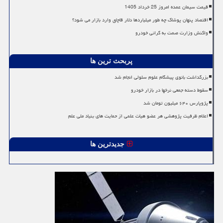
قیمت سیمان عمده امروز 25 خرداد 1405
اقتصاد پنهان پوشاک چه طور میلیاردها دلار قاچاق وارد بازار می شود؟
واکنش وزارت صمت به گرانی خودرو
پربحث ترین ها
بزرگداشت بانوی پیشگام علوم سلولی انجام شد
سقوط دسته جمعی نرخها در بازار خودرو
پژوپارس ۶۴۰ میلیون تومان شد
اعلام ظرفیت پژوهشی هر عضو هیات علمی از حمایت های بنیاد ملی علم
جدیدترین ها