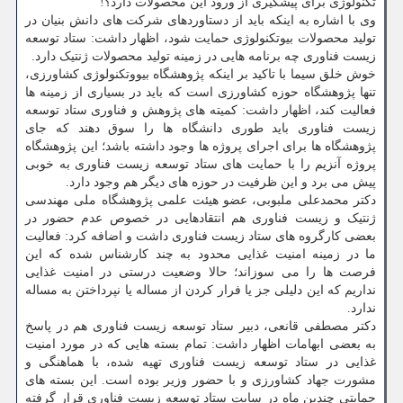
تکنولوژی برای پیشگیری از ورود این محصولات دارد؟!
وی با اشاره به اینکه باید از دستاوردهای شرکت های دانش بنیان در
تولید محصولات بیوتکنولوژی حمایت شود، اظهار داشت: ستاد توسعه
زیست فناوری چه برنامه هایی در زمینه تولید محصولات ژنتیک دارد.
خوش خلق سیما با تاکید بر اینکه پژوهشگاه بیووتکنولوژی کشاورزی،
تنها پژوهشگاه حوزه کشاورزی است که باید در بسیاری از زمینه ها
فعالیت کند، اظهار داشت: کمیته های پژوهش و فناوری ستاد توسعه
زیست فناوری باید طوری دانشگاه ها را سوق دهند که جای
پژوهشگاه ها برای اجرای پروژه ها وجود داشته باشد؛ این پژوهشگاه
پروژه آنزیم را با حمایت های ستاد توسعه زیست فناوری به خوبی
پیش می برد و این ظرفیت در حوزه های دیگر هم وجود دارد.
دکتر محمدعلی ملبوبی، عضو هیئت علمی پژوهشگاه ملی مهندسی
ژنتیک و زیست فناوری هم انتقادهایی در خصوص عدم حضور در
بعضی کارگروه های ستاد زیست فناوری داشت و اضافه کرد: فعالیت
ما در زمینه امنیت غذایی محدود به چند کارشناس شده که این
فرصت ها را می سوزاند؛ حالا وضعیت درستی در امنیت غذایی
نداریم که این دلیلی جز یا فرار کردن از مساله یا نپرداختن به مساله
ندارد.
دکتر مصطفی قانعی، دبیر ستاد توسعه زیست فناوری هم در پاسخ
به بعضی ابهامات اظهار داشت: تمام بسته هایی که در مورد امنیت
غذایی در ستاد توسعه زیست فناوری تهیه شده، با هماهنگی و
مشورت جهاد کشاورزی و با حضور وزیر بوده است. این بسته های
حمایتی چندین ماه در سایت ستاد توسعه زیست فناوری قرار گرفته