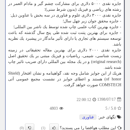
جایزه نقدی ۵۰۰۰ دلاری برای مشاركت چشم گیر و مادام العمر در
رشته های ریاضی و فیزیك (بدون شرط سنی)؛
جایزه نقدی ۳۰۰۰ دلاری علوم و فناوری در سه بخش با عناوین ذیل:
- جایزه محقق جوان زیر چهل سال؛
- جایزه بهترین كتاب علمی چاپ شده توسط یك ناشر بین المللی؛
- جایزه برای بهترین پتنت ثبت شده طی پنج سال گذشته كه باعث
توسعه سیستم های تجاری یا دارای تأثیر ماندگار در پیشبرد یك نظریه
باشد.
جایزه نقدی ۲۰۰۰ دلاری برای بهترین مقاله تحقیقاتی در زمینه
زیست شناسی، شیمی، ریاضیات و فیزیك مبتنی بر یك تحقیق اصل
(original research) و در یك مجله بین المللی دارای ضریب تاثیر چاپ
شده باشد.
هریك از این جوایز شامل وجه نقد، گواهینامه و نشان افتخار (Shield
of honor) هستند و اعطای جوایز در نشست مجمع عمومی آتی
COMSTECH صورت خواهد گرفت.
1398/07/17
22:00:12
4803
5
/
5.0
تگهای خبر:
فناوری
این مطلب هوافضا را می پسندید؟
(0)
(1)