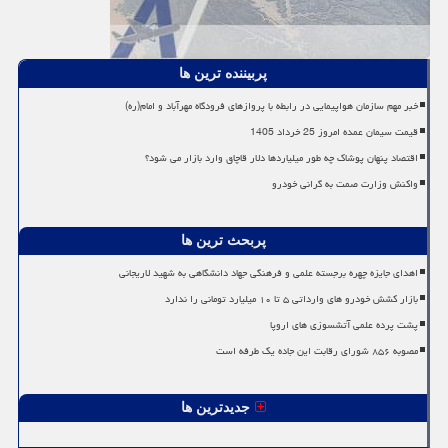
پربیننده ترین ها
خبر مهم سازمان هواپیمایی در رابطه با پروازهای فرودگاه مهرآباد و امام(ره)
قیمت سیمان عمده امروز 25 خرداد 1405
اقتصاد پنهان پوشاک چه طور میلیاردها دلار قاچاق وارد بازار می شود؟
واکنش وزارت صمت به گرانی خودرو
پربحث ترین ها
اهدای جایزه چهره برجسته علمی و فرهنگی جهاد دانشگاهی به شهید لاریجانی
بازار کشش خودرو های وارداتی ۵ تا ۱۰ میلیارد تومانی را ندارد
پشت پرده علمی آتشسوزی های اروپا
مصوبه ۸۵۶ شورای رقابت این جاده یک طرفه است
جدیدترین ها