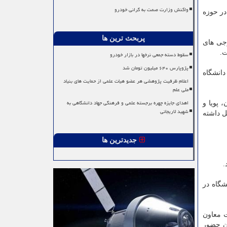
واکنش وزارت صمت به گرانی خودرو
در حوزه
پربحث ترین ها
جی های
ت.
سقوط دسته جمعی نرخها در بازار خودرو
پژوپارس ۶۴۰ میلیون تومان شد
دانشگاه
اعلام ظرفیت پژوهشی هر عضو هیات علمی از حمایت های بنیاد
ملی علم
اهدای جایزه چهره برجسته علمی و فرهنگی جهاد دانشگاهی به
 پویا و
شهید لاریجانی
ل داشته
جدیدترین ها
.
شگاه در
ت معاون
ان حضور