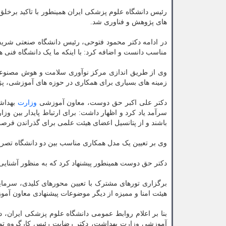
رئیس دانشگاه علوم پزشکی ایران همینطور با تاکید برخل
های پژوهش و فناوری شد.
در ادامه دکتر محمود فتوحی، رئیس دانشگاه صنعتی شری
مناسب دانست و اضافه کرد: با اینکه ما یک دانشگاه فنی ه
وی از طریق اندازی مرکز نوآوری سلامت و هوش مصنوعی د
زمینه های بسیاری برای همکاری در حوزه های آموزشی، پژ
دکتر علی اکبر حق دوست، معاون آموزشی
وزارت
بهداشت
سرآمد یاد کرد و اظهار داشت: برای ارتباط پایدار بین وزار
باشند و از پتانسیل اعضای هیئت علمی برای گذراندن فرصت
وی بر تعیین یک مدل همکاری مناسب بین دو دانشگاه تصریح 
دکتر حق دوست همینطور پیشنهاد کرد که به منظور آشنایی
برگزاری تورهای مشترک با تعیین محورهای کلیدی، سرمایه
هیئت امنا و ممیزه از دیگر موضوعات پیشنهادی معاون آ
بنا بر اعلام روابط عمومی دانشگاه علوم پزشکی ایران،
آموزشی وزارت بهداشت، دکتر رضایت رئیس کارگروه توسعه