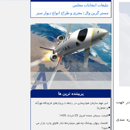
تبلیغات انتخابات مجلس
مستر گرین وال | مجری و طراح انواع دیوار سبز
پربیننده ترین ها
 در جهت
خبر مهم سازمان هواپیمایی در رابطه با پروازهای فرودگاه مهرآباد
و امام(ره)
قیمت سیمان عمده امروز 25 خرداد 1405
ه مندی
اقتصاد پنهان پوشاک چه طور میلیاردها دلار قاچاق وارد بازار می
شود؟