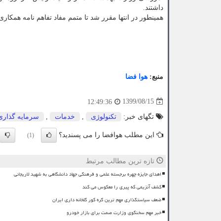
داشتند.
همینطور در انتها مقرر شد تا متمم مفاد تفاهم نامه همکا
منبع:
هوا فضا
1399/08/15
12:49:36
تگهای خبر:
تكنولوژی
,
خدمات
,
سرمایه گذاری
این مطلب هوافضا را می پسندید؟
(1)
تازه ترین مطالب مرتبط
اهدای جایزه چهره برجسته علمی و فرهنگی جهاد دانشگاهی به شهید لاریجانی
کشف آنزیمی که پیری را معکوس می کند
ضعف سیاستگذاری مهم ترین گره کور گلخانه داری ایران
خبر مهم سخنگوی وزارت صمت برای بازار خودرو