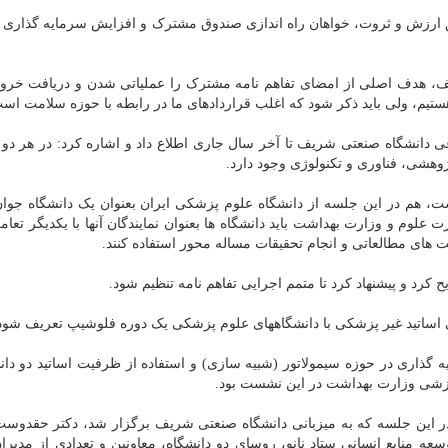
ق ارزش و ثروت، خواهان راه اندازی صندوق مشترک و افزایش سرمایه گذاری 
ف، هدف اصلی از امضای تفاهم نامه مشترک را عملیاتی شدن و دریافت خرو
ستیم، ولی باید ذکر شود که اغلب قراردادهای ما در رابطه با حوزه سلامت اس
انشگاه صنعتی شریف تا آخر سال جاری اطلاع داد و اشاره کرد: در هر دو 
وهشی، فناوری و تکنولوژی وجود دارد.
، هم در این جلسه از دانشگاه علوم پزشکی ایران بعنوان یک دانشگاه جوان،
ت علوم و وزارت بهداشت باید دانشگاه ها بعنوان نمایندگان آنها با یکدیگر تعام
 های مطالعاتی و انجام تحقیقات مساله محور استفاده کنند.
کرد و پیشنهاد کرد تا متمم اجرایی تفاهم نامه تنظیم شود.
 اساتید غیر پزشکی با دانشگاههای علوم پزشکی یک دوره فلوشیپ تعریف شود
 گذاری در حوزه سیمولاتور (شبیه سازی) و استفاده از ظرفیت اساتید دو دان
موزشی وزارت بهداشت در این نشست بود.
 در این جلسه که به میزبانی دانشگاه صنعتی شریف برگزار شد، دکتر حقدوس
 منابع انسانی ستاد نانو، روسای دو دانشگاه، معاونین و تعدادی از مدیر