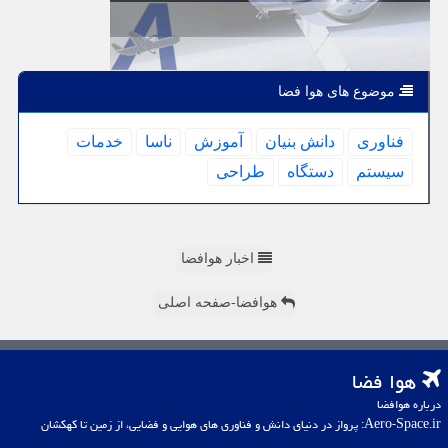
موضوع های هوا فضا
فناوری
دانش بنیان
آموزش
ناسا
خدمات
سیستم
دستگاه
طراحی
اخبار هوافضا
هوافضا-صفحه اصلی
هوا فضا
درباره هوافضا
Aero-Space.ir: پرواز در دنیای دانش و فناوری های هوایی و فضایی، از زمین تا کهکشان