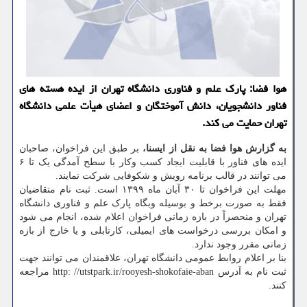
هوا فضا: پارك علم و فناوری دانشگاه تهران از ایده هسته های
فناور دانشجویان، دانش آموختگان و اعضای هیأت علمی دانشگاه
تهران حمایت می كند.
به گزارش هوا فضا به نقل از ایسنا،
بر طبق این فراخوان، صاحبان
ایده های فناور با قابلیت ایجاد کسب وکار با سطح آمدگی یک تا ۶
می توانند در قالب برنامه رویش و شکوفایی شرکت نمایند.
مهلت این فراخوان تا ۳۰ آبان ماه ۱۳۹۹ است. ثبت نام متقاضیان
فقط به صورت برخط و بوسیله وبگاه پارک علم و فناوری دانشگاه
تهران و منحصراً در بازه زمانی فراخوان اعلام شده، انجام می شود
و امکان بررسی درخواست های ایمیلی، کارتابلی و یا خارج از بازه
زمانی مقرر وجود ندارد.
بنا بر اعلام روابط عمومی دانشگاه تهران، علاقمندان می توانند جهت
ثبت نام به آدرس http: //utstpark.ir/rooyesh-shokofaie-aban مراجعه
کنند.