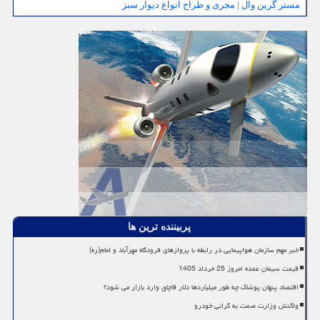
مستر گرین وال | مجری و طراح انواع دیوار سبز
پربیننده ترین ها
خبر مهم سازمان هواپیمایی در رابطه با پروازهای فرودگاه مهرآباد و امام(ره)
قیمت سیمان عمده امروز 25 خرداد 1405
اقتصاد پنهان پوشاک چه طور میلیاردها دلار قاچاق وارد بازار می شود؟
واکنش وزارت صمت به گرانی خودرو