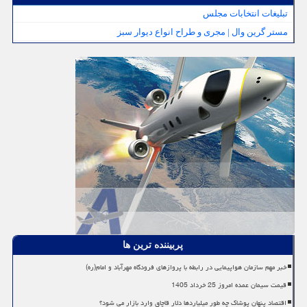
تبلیغات انتخابات مجلس
مستر گرین وال | مجری و طراح انواع دیوار سبز
پربیننده ترین ها
خبر مهم سازمان هواپیمایی در رابطه با پروازهای فرودگاه مهرآباد و امام(ره)
قیمت سیمان عمده امروز 25 خرداد 1405
اقتصاد پنهان پوشاک چه طور میلیاردها دلار قاچاق وارد بازار می شود؟