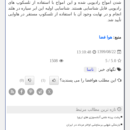
شدن امواج رادیویی شده و این امواج با استفاده از تلسکوپ های
رادیویی قابل شناسایی هستند. شناسایی اولیه این ابر سیاره در هلند
انجام و در نهایت وجود آن با استفاده از تلسکوپ مستقر در هاوایی
تأیید شد.
منبع:
هوا فضا
1399/08/22
13:10:48
1508
5
/
5.0
تگهای خبر:
ناسا
این مطلب هوافضا را می پسندید؟
(0)
(1)
X
تازه ترین مطالب مرتبط
پشت پرده علمی آتشسوزی های اروپا
بارندگی شهابی برساوشی اواخر مرداد در ایران