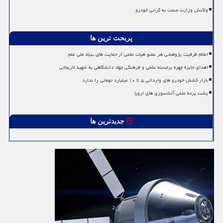
واکنش وزارت صمت به گرانی خودرو
پربحث ترین ها
اعلام ظرفیت پژوهشی هر عضو هیات علمی از حمایت های بنیاد ملی علم
اهدای جایزه چهره برجسته علمی و فرهنگی جهاد دانشگاهی به شهید لاریجانی
بازار کشش خودرو های وارداتی ۵ تا ۱۰ میلیارد تومانی را ندارد
پشت پرده علمی آتشسوزی های اروپا
جدیدترین ها