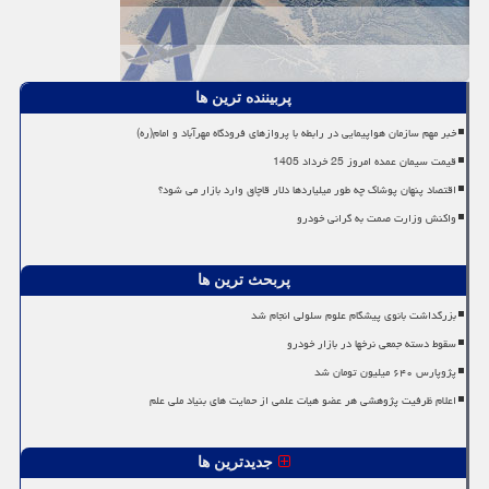
پربیننده ترین ها
خبر مهم سازمان هواپیمایی در رابطه با پروازهای فرودگاه مهرآباد و امام(ره)
قیمت سیمان عمده امروز 25 خرداد 1405
اقتصاد پنهان پوشاک چه طور میلیاردها دلار قاچاق وارد بازار می شود؟
واکنش وزارت صمت به گرانی خودرو
پربحث ترین ها
بزرگداشت بانوی پیشگام علوم سلولی انجام شد
سقوط دسته جمعی نرخها در بازار خودرو
پژوپارس ۶۴۰ میلیون تومان شد
اعلام ظرفیت پژوهشی هر عضو هیات علمی از حمایت های بنیاد ملی علم
جدیدترین ها