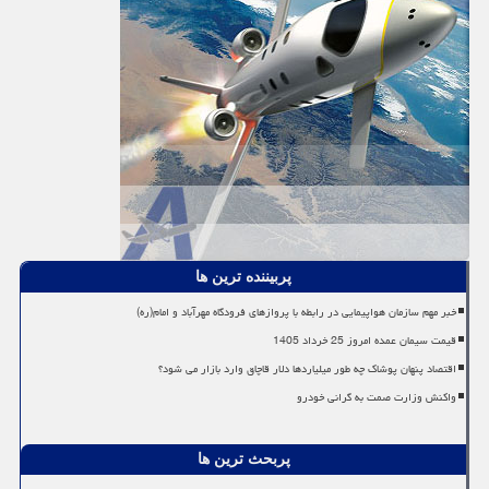
پربیننده ترین ها
خبر مهم سازمان هواپیمایی در رابطه با پروازهای فرودگاه مهرآباد و امام(ره)
قیمت سیمان عمده امروز 25 خرداد 1405
اقتصاد پنهان پوشاک چه طور میلیاردها دلار قاچاق وارد بازار می شود؟
واکنش وزارت صمت به گرانی خودرو
پربحث ترین ها