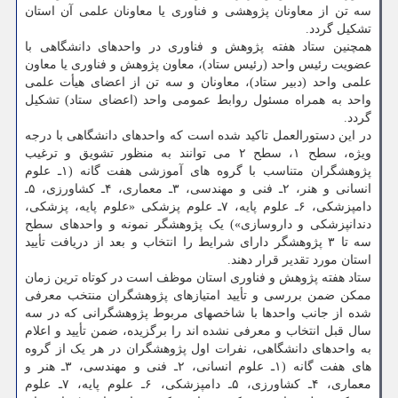
سه تن از معاونان پژوهشی و فناوری یا معاونان علمی آن استان
تشکیل گردد.
همچنین ستاد هفته پژوهش و فناوری در واحدهای دانشگاهی با
عضویت رئیس واحد (رئیس ستاد)، معاون پژوهش و فناوری یا معاون
علمی واحد (دبیر ستاد)، معاونان و سه تن از اعضای هیأت علمی
واحد به همراه مسئول روابط عمومی واحد (اعضای ستاد) تشکیل
گردد.
در این دستورالعمل تاکید شده است که واحدهای دانشگاهی با درجه
ویژه، سطح ۱، سطح ۲ می توانند به منظور تشویق و ترغیب
پژوهشگران متناسب با گروه های آموزشی هفت گانه (۱ـ علوم
انسانی و هنر، ۲ـ فنی و مهندسی، ۳ـ معماری، ۴ـ کشاورزی، ۵ـ
دامپزشکی، ۶ـ علوم پایه، ۷ـ علوم پزشکی «علوم پایه، پزشکی،
دندانپزشکی و داروسازی») یک پژوهشگر نمونه و واحدهای سطح
سه تا ۳ پژوهشگر دارای شرایط را انتخاب و بعد از دریافت تأیید
استان مورد تقدیر قرار دهند.
ستاد هفته پژوهش و فناوری استان موظف است در کوتاه ترین زمان
ممکن ضمن بررسی و تأیید امتیازهای پژوهشگران منتخب معرفی
شده از جانب واحدها با شاخصهای مربوط پژوهشگرانی که در سه
سال قبل انتخاب و معرفی نشده اند را برگزیده، ضمن تأیید و اعلام
به واحدهای دانشگاهی، نفرات اول پژوهشگران در هر یک از گروه
های هفت گانه (۱ـ علوم انسانی، ۲ـ فنی و مهندسی، ۳ـ هنر و
معماری، ۴ـ کشاورزی، ۵ـ دامپزشکی، ۶ـ علوم پایه، ۷ـ علوم