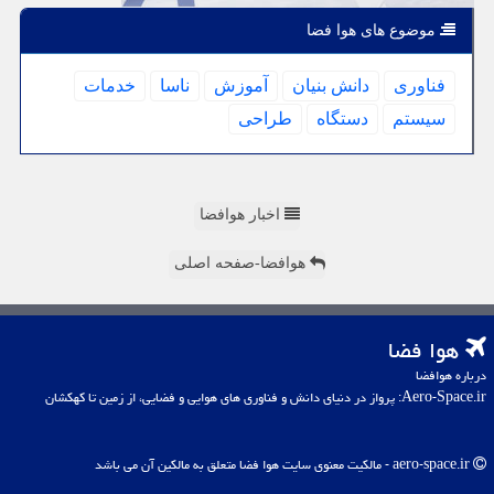
موضوع های هوا فضا
فناوری
دانش بنیان
آموزش
ناسا
خدمات
سیستم
دستگاه
طراحی
اخبار هوافضا
هوافضا-صفحه اصلی
هوا فضا
درباره هوافضا
Aero-Space.ir: پرواز در دنیای دانش و فناوری های هوایی و فضایی، از زمین تا کهکشان
aero-space.ir - مالکیت معنوی سایت هوا فضا متعلق به مالکین آن می باشد