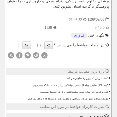
پزشکی «علوم پایه، پزشکی، دندانپزشکی و داروسازی») را بعنوان
پژوهشگر برگزیده استان تشویق کنند.
1399/09/08
21:46:52
1328
5
/
5.0
تگهای خبر:
فناوری
این مطلب هوافضا را می پسندید؟
(0)
(1)
X
تازه ترین مطالب مرتبط
کشف آنزیمی که پیری را معکوس می کند
گرنت آغاز حمایتی ویژه از دانش آموختگان ایرانی ۲۰۰ دانشگاه برتر جهان
شروع دومین فراخوان جذب استعدادهای برتر در قسمت خصوصی
توسعه علوم و فناوری های شناختی با تقویت نقش دانشگاه ها و مراکز پژوهشی
نظرات کاربران هوافضا در مورد این مطلب